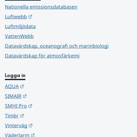
Nationella emissionsdatabasen
Länk till annan webbplats.
Luftwebb
Luftmiljödata
VattenWebb
Datavärdskap, oceanografi och marinbiologi
Datavärdskap för atmosfärkemi
Logga in
Länk till annan webbplats.
AQUA
Länk till annan webbplats.
SIMAIR
Länk till annan webbplats.
SMHI Pro
Länk till annan webbplats.
Timbr
Länk till annan webbplats.
Vinterväg
Länk till annan webbplats.
Väderlarm