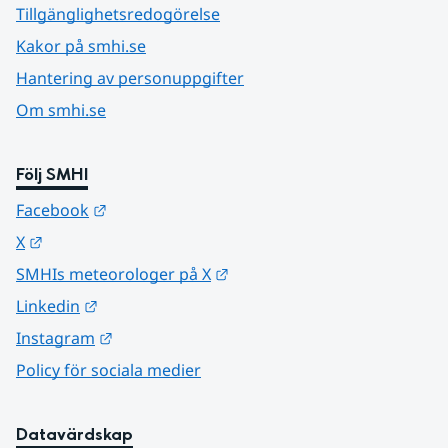
Tillgänglighetsredogörelse
Kakor på smhi.se
Hantering av personuppgifter
Om smhi.se
Följ SMHI
Länk till annan webbplats.
Facebook
Länk till annan webbplats.
X
Länk till annan webbplats.
SMHIs meteorologer på X
Länk till annan webbplats.
Linkedin
Länk till annan webbplats.
Instagram
Policy för sociala medier
Datavärdskap