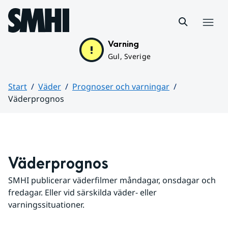
Hoppa till sidans innehåll
Meny
Varning
Gul, Sverige
Start
Väder
Prognoser och varningar
Väderprognos
Huvudinnehåll
Väderprognos
SMHI publicerar väderfilmer måndagar, onsdagar och 
fredagar. Eller vid särskilda väder- eller 
varningssituationer.