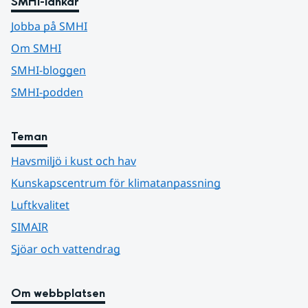
SMHI-länkar
Jobba på SMHI
Om SMHI
SMHI-bloggen
SMHI-podden
Teman
Havsmiljö i kust och hav
Kunskapscentrum för klimatanpassning
Luftkvalitet
SIMAIR
Sjöar och vattendrag
Om webbplatsen