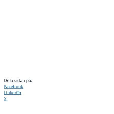
Dela sidan på
:
Dela sidan på
Facebook
Dela sidan på
LinkedIn
Dela sidan på
X