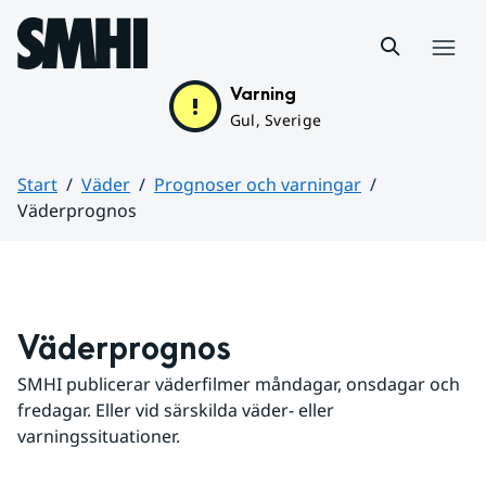
Hoppa till sidans innehåll
Meny
Varning
Gul, Sverige
Start
Väder
Prognoser och varningar
Väderprognos
Huvudinnehåll
Väderprognos
SMHI publicerar väderfilmer måndagar, onsdagar och 
fredagar. Eller vid särskilda väder- eller 
varningssituationer.