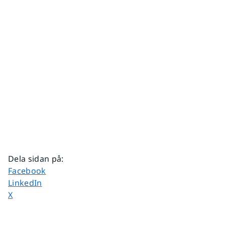
Dela sidan på
:
Dela sidan på
Facebook
Dela sidan på
LinkedIn
Dela sidan på
X