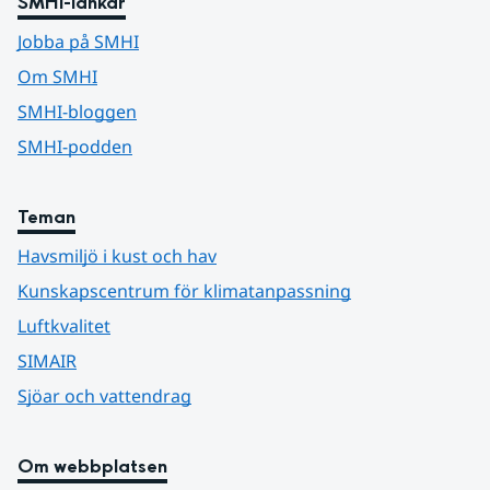
SMHI-länkar
Jobba på SMHI
Om SMHI
SMHI-bloggen
SMHI-podden
Teman
Havsmiljö i kust och hav
Kunskapscentrum för klimatanpassning
Luftkvalitet
SIMAIR
Sjöar och vattendrag
Om webbplatsen