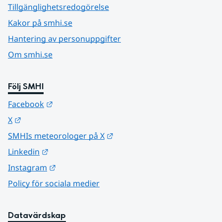
Tillgänglighetsredogörelse
Kakor på smhi.se
Hantering av personuppgifter
Om smhi.se
Följ SMHI
Länk till annan webbplats.
Facebook
Länk till annan webbplats.
X
Länk till annan webbplats.
SMHIs meteorologer på X
Länk till annan webbplats.
Linkedin
Länk till annan webbplats.
Instagram
Policy för sociala medier
Datavärdskap