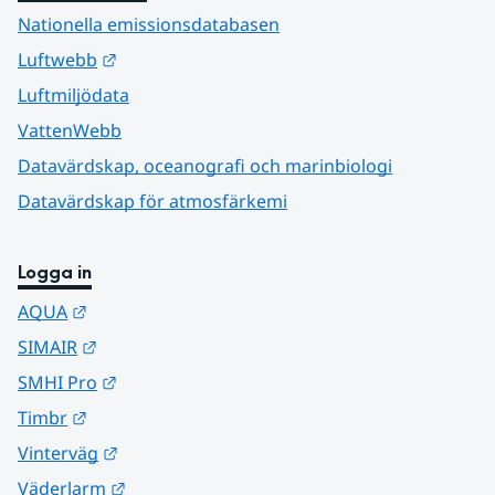
Nationella emissionsdatabasen
Länk till annan webbplats.
Luftwebb
Luftmiljödata
VattenWebb
Datavärdskap, oceanografi och marinbiologi
Datavärdskap för atmosfärkemi
Logga in
Länk till annan webbplats.
AQUA
Länk till annan webbplats.
SIMAIR
Länk till annan webbplats.
SMHI Pro
Länk till annan webbplats.
Timbr
Länk till annan webbplats.
Vinterväg
Länk till annan webbplats.
Väderlarm