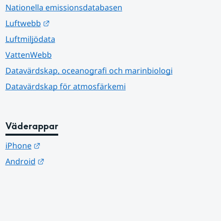
Nationella emissionsdatabasen
Länk till annan webbplats.
Luftwebb
Luftmiljödata
VattenWebb
Datavärdskap, oceanografi och marinbiologi
Datavärdskap för atmosfärkemi
Väderappar
Länk till annan webbplats.
iPhone
Länk till annan webbplats.
Android