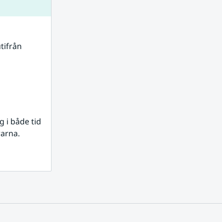
tifrån 
i både tid 
rarna.