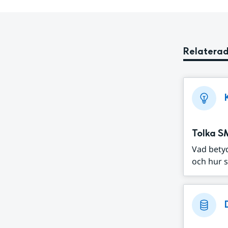
Relaterad
Tolka S
Vad bety
och hur s