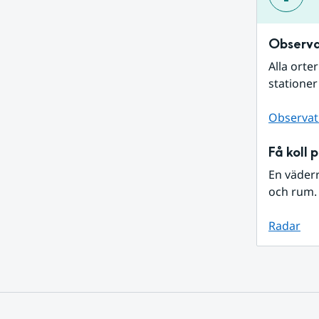
Observa
Alla orte
stationer
Observat
Få koll 
En väder
och rum. 
Radar