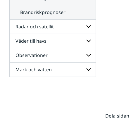
Brandriskprognoser
Radar och satellit
Väder till havs
Undersidor
för
Radar
Observationer
Undersidor
och
för
satellit
Väder
Mark och vatten
Undersidor
till
för
havs
Observationer
Undersidor
för
Mark
och
vatten
Dela sidan