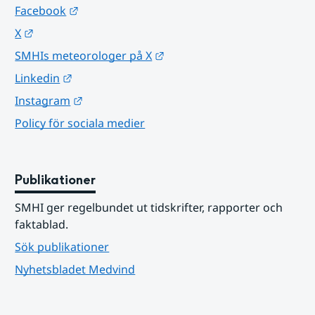
Länk till annan webbplats.
Facebook
Länk till annan webbplats.
X
Länk till annan webbplats.
SMHIs meteorologer på X
Länk till annan webbplats.
Linkedin
Länk till annan webbplats.
Instagram
Policy för sociala medier
Publikationer
SMHI ger regelbundet ut tidskrifter, rapporter och 
faktablad.
Sök publikationer
Nyhetsbladet Medvind