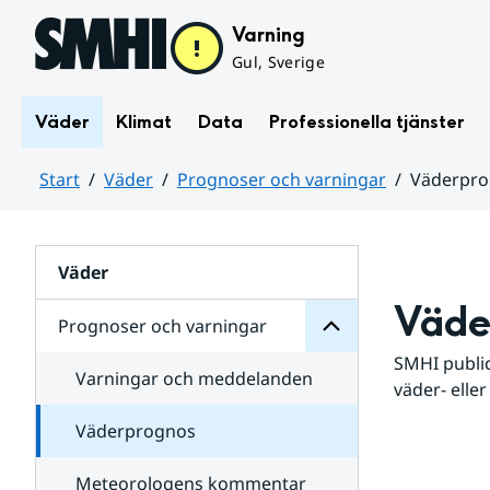
Hoppa till sidans innehåll
Varning
Gul, Sverige
Väder
Klimat
Data
Professionella tjänster
Start
Väder
Prognoser och varningar
Väderpr
varningar
och
Huvudinnehåll
Prognoser
för
Undersidor
Väder
Väde
Prognoser och varningar
SMHI public
Varningar och meddelanden
väder- eller
Väderprognos
Meteorologens kommentar