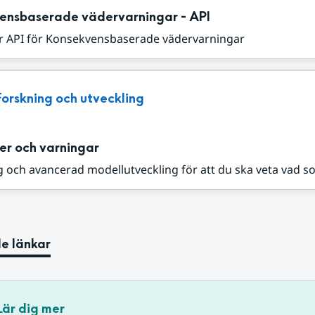
ensbaserade vädervarningar - API
r API för Konsekvensbaserade vädervarningar
Forskning och utveckling
er och varningar
 och avancerad modellutveckling för att du ska veta vad s
e länkar
Lär dig mer