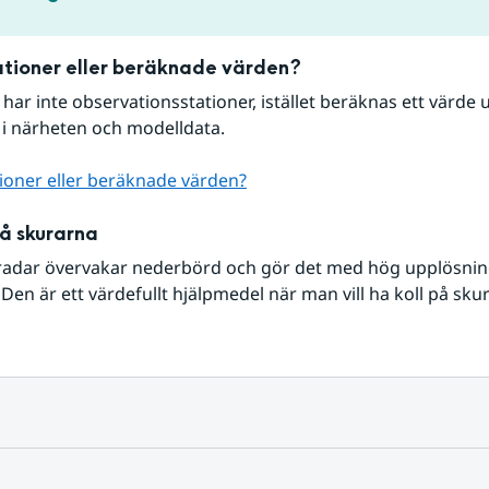
tioner eller beräknade värden?
r har inte observationsstationer, istället beräknas ett värde u
 i närheten och modelldata.
ioner eller beräknade värden?
på skurarna
radar övervakar nederbörd och gör det med hög upplösning 
Den är ett värdefullt hjälpmedel när man vill ha koll på sku