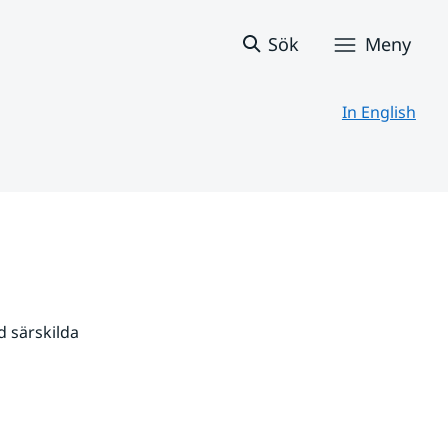
Sök
Meny
In English
 särskilda 