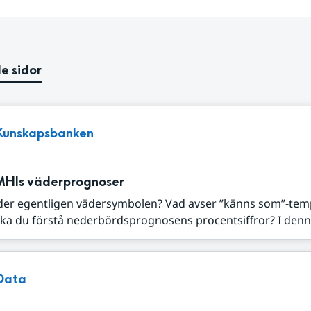
e sidor
Kunskapsbanken
MHIs väderprognoser
der egentligen vädersymbolen? Vad avser ”känns som”-tem
ka du förstå nederbördsprognosens procentsiffror? I denna
Data