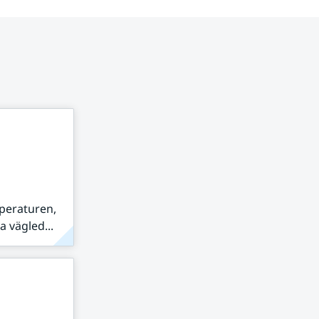
peraturen,
 vägled...