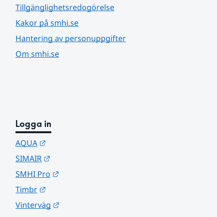
Tillgänglighetsredogörelse
Kakor på smhi.se
Hantering av personuppgifter
Om smhi.se
Logga in
Länk till annan webbplats.
AQUA
Länk till annan webbplats.
SIMAIR
Länk till annan webbplats.
SMHI Pro
Länk till annan webbplats.
Timbr
Länk till annan webbplats.
Vinterväg