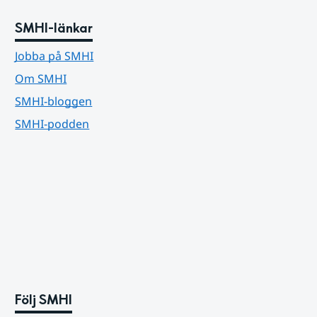
SMHI-länkar
Jobba på SMHI
Om SMHI
SMHI-bloggen
SMHI-podden
Följ SMHI