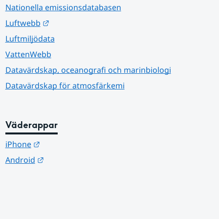
Nationella emissionsdatabasen
Länk till annan webbplats.
Luftwebb
Luftmiljödata
VattenWebb
Datavärdskap, oceanografi och marinbiologi
Datavärdskap för atmosfärkemi
Väderappar
Länk till annan webbplats.
iPhone
Länk till annan webbplats.
Android