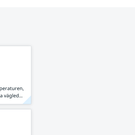
peraturen,
 vägled...