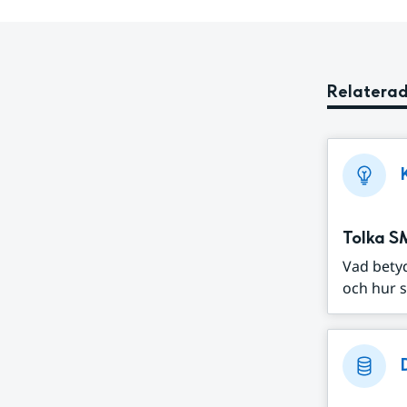
Relaterad
Tolka S
Vad bety
och hur s