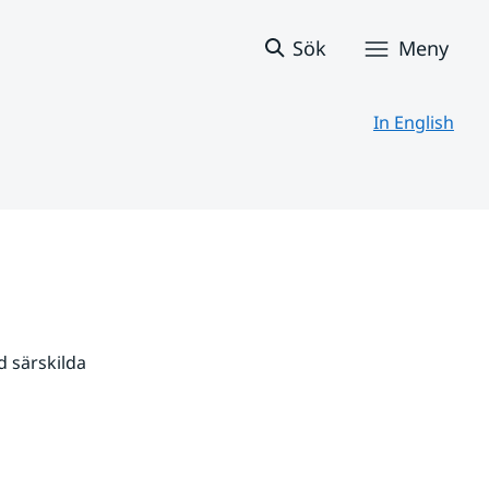
Sök
Meny
In English
 särskilda 