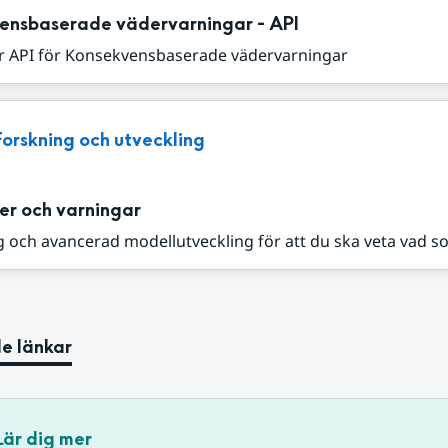
ensbaserade vädervarningar - API
r API för Konsekvensbaserade vädervarningar
Forskning och utveckling
er och varningar
 och avancerad modellutveckling för att du ska veta vad s
e länkar
Lär dig mer