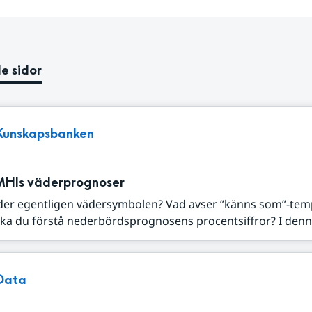
e sidor
Kunskapsbanken
MHIs väderprognoser
der egentligen vädersymbolen? Vad avser ”känns som”-tem
ka du förstå nederbördsprognosens procentsiffror? I denna
Data