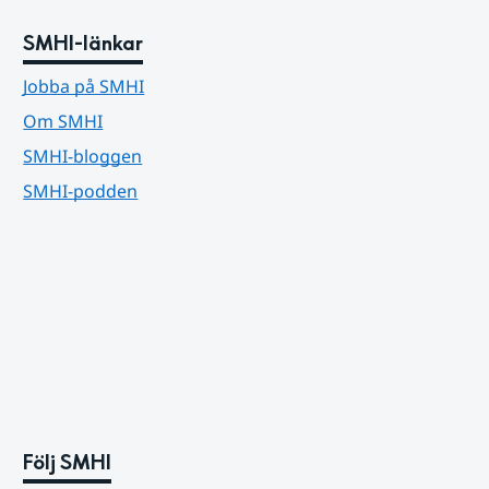
SMHI-länkar
Jobba på SMHI
Om SMHI
SMHI-bloggen
SMHI-podden
Följ SMHI