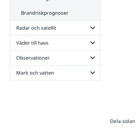
Brandriskprognoser
Radar och satellit
Väder till havs
Undersidor
för
Radar
Observationer
Undersidor
och
för
satellit
Väder
Mark och vatten
Undersidor
till
för
havs
Observationer
Undersidor
för
Mark
och
vatten
Dela sidan