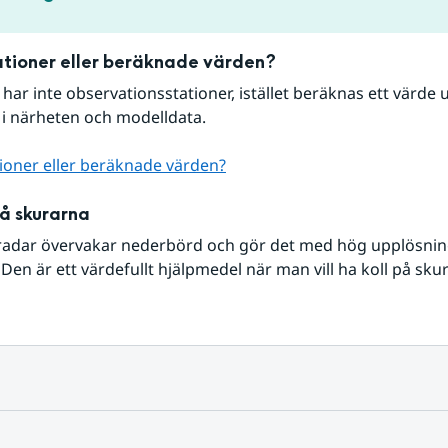
tioner eller beräknade värden?
r har inte observationsstationer, istället beräknas ett värde u
 i närheten och modelldata.
ioner eller beräknade värden?
på skurarna
radar övervakar nederbörd och gör det med hög upplösning 
Den är ett värdefullt hjälpmedel när man vill ha koll på sku