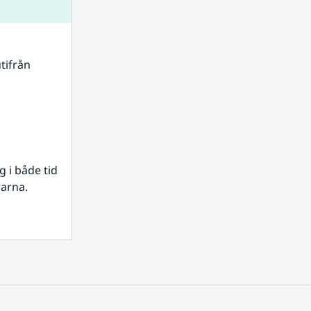
tifrån 
i både tid 
rarna.