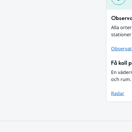
Observa
Alla orte
stationer
Observat
Få koll 
En väder
och rum. 
Radar