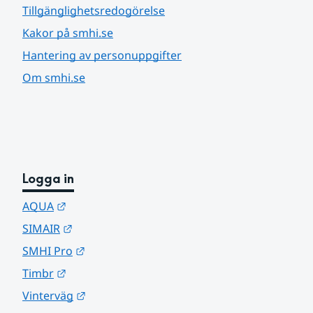
Tillgänglighetsredogörelse
Kakor på smhi.se
Hantering av personuppgifter
Om smhi.se
Logga in
Länk till annan webbplats.
AQUA
Länk till annan webbplats.
SIMAIR
Länk till annan webbplats.
SMHI Pro
Länk till annan webbplats.
Timbr
Länk till annan webbplats.
Vinterväg