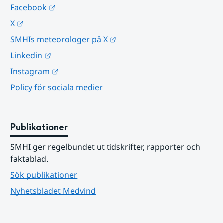
Länk till annan webbplats.
Facebook
Länk till annan webbplats.
X
Länk till annan webbplats.
SMHIs meteorologer på X
Länk till annan webbplats.
Linkedin
Länk till annan webbplats.
Instagram
Policy för sociala medier
Publikationer
SMHI ger regelbundet ut tidskrifter, rapporter och 
faktablad.
Sök publikationer
Nyhetsbladet Medvind