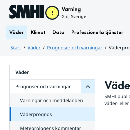
Hoppa till sidans innehåll
Varning
Gul, Sverige
Väder
Klimat
Data
Professionella tjänster
Start
Väder
Prognoser och varningar
Väderpr
varningar
och
Huvudinnehåll
Prognoser
för
Undersidor
Väder
Väde
Prognoser och varningar
SMHI public
Varningar och meddelanden
väder- eller
Väderprognos
Meteorologens kommentar