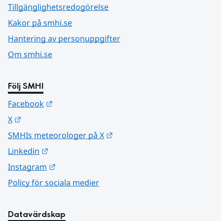
Tillgänglighetsredogörelse
Kakor på smhi.se
Hantering av personuppgifter
Om smhi.se
Följ SMHI
Länk till annan webbplats.
Facebook
Länk till annan webbplats.
X
Länk till annan webbplats.
SMHIs meteorologer på X
Länk till annan webbplats.
Linkedin
Länk till annan webbplats.
Instagram
Policy för sociala medier
Datavärdskap