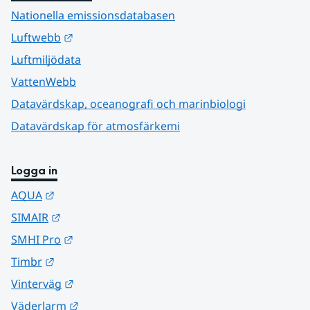
Nationella emissionsdatabasen
Länk till annan webbplats.
Luftwebb
Luftmiljödata
VattenWebb
Datavärdskap, oceanografi och marinbiologi
Datavärdskap för atmosfärkemi
Logga in
Länk till annan webbplats.
AQUA
Länk till annan webbplats.
SIMAIR
Länk till annan webbplats.
SMHI Pro
Länk till annan webbplats.
Timbr
Länk till annan webbplats.
Vinterväg
Länk till annan webbplats.
Väderlarm