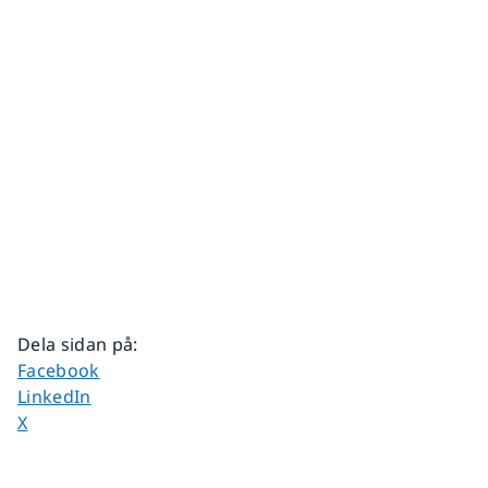
Dela sidan på
:
Dela sidan på
Facebook
Dela sidan på
LinkedIn
Dela sidan på
X