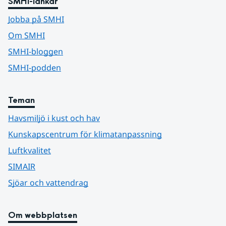
SMHI-länkar
Jobba på SMHI
Om SMHI
SMHI-bloggen
SMHI-podden
Teman
Havsmiljö i kust och hav
Kunskapscentrum för klimatanpassning
Luftkvalitet
SIMAIR
Sjöar och vattendrag
Om webbplatsen