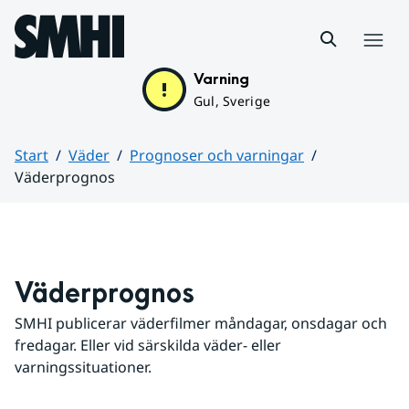
Hoppa till sidans innehåll
Meny
Varning
Gul, Sverige
Start
Väder
Prognoser och varningar
Väderprognos
Huvudinnehåll
Väderprognos
SMHI publicerar väderfilmer måndagar, onsdagar och 
fredagar. Eller vid särskilda väder- eller 
varningssituationer.