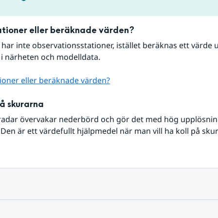
tioner eller beräknade värden?
r har inte observationsstationer, istället beräknas ett värde u
 i närheten och modelldata.
ioner eller beräknade värden?
på skurarna
radar övervakar nederbörd och gör det med hög upplösning 
Den är ett värdefullt hjälpmedel när man vill ha koll på sku