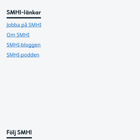
SMHI-länkar
Jobba på SMHI
Om SMHI
SMHI-bloggen
SMHI-podden
Följ SMHI