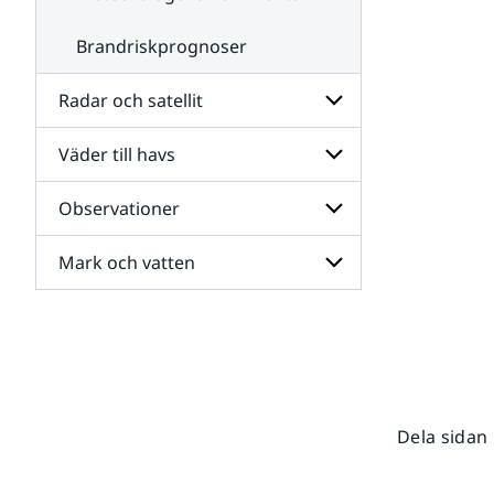
Brandriskprognoser
Radar och satellit
Väder till havs
Undersidor
för
Radar
Observationer
Undersidor
och
för
satellit
Väder
Mark och vatten
Undersidor
till
för
havs
Observationer
Undersidor
för
Mark
och
vatten
Dela sidan