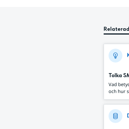
Relaterad
Tolka S
Vad bety
och hur s