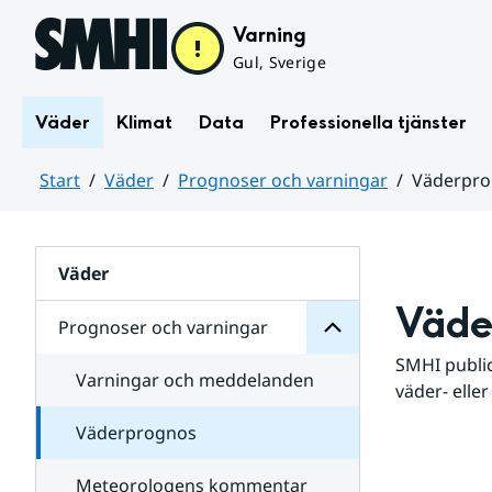
Hoppa till sidans innehåll
Varning
Gul, Sverige
Väder
Klimat
Data
Professionella tjänster
Start
Väder
Prognoser och varningar
Väderpr
varningar
och
Huvudinnehåll
Prognoser
för
Undersidor
Väder
Väde
Prognoser och varningar
SMHI public
Varningar och meddelanden
väder- eller
Väderprognos
Meteorologens kommentar