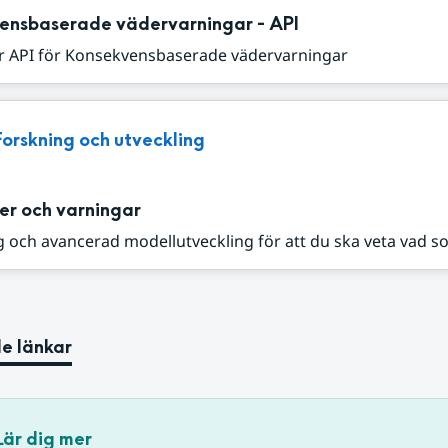
ensbaserade vädervarningar - API
r API för Konsekvensbaserade vädervarningar
Forskning och utveckling
er och varningar
 och avancerad modellutveckling för att du ska veta vad s
e länkar
Lär dig mer