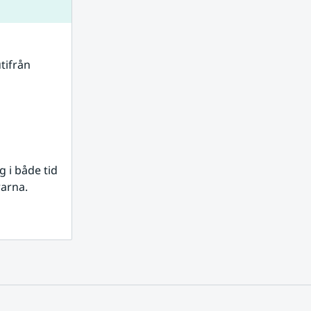
tifrån 
i både tid 
rarna.