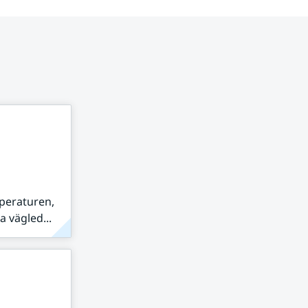
peraturen,
 vägled...