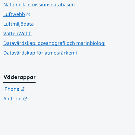
Nationella emissionsdatabasen
Länk till annan webbplats.
Luftwebb
Luftmiljödata
VattenWebb
Datavärdskap, oceanografi och marinbiologi
Datavärdskap för atmosfärkemi
Väderappar
Länk till annan webbplats.
iPhone
Länk till annan webbplats.
Android