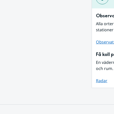
Observa
Alla orte
stationer
Observat
Få koll 
En väder
och rum. 
Radar