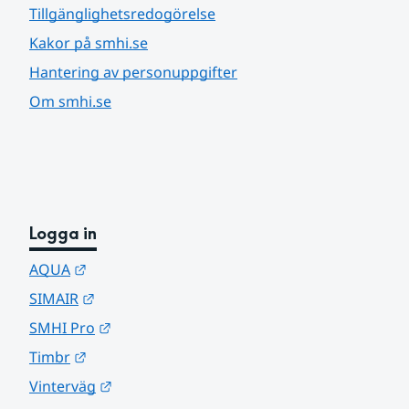
Tillgänglighetsredogörelse
Kakor på smhi.se
Hantering av personuppgifter
Om smhi.se
Logga in
Länk till annan webbplats.
AQUA
Länk till annan webbplats.
SIMAIR
Länk till annan webbplats.
SMHI Pro
Länk till annan webbplats.
Timbr
Länk till annan webbplats.
Vinterväg