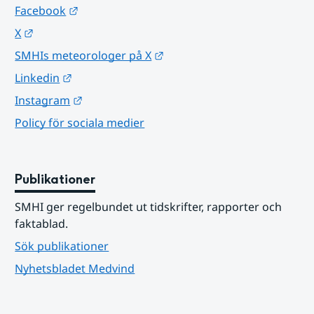
Länk till annan webbplats.
Facebook
Länk till annan webbplats.
X
Länk till annan webbplats.
SMHIs meteorologer på X
Länk till annan webbplats.
Linkedin
Länk till annan webbplats.
Instagram
Policy för sociala medier
Publikationer
SMHI ger regelbundet ut tidskrifter, rapporter och 
faktablad.
Sök publikationer
Nyhetsbladet Medvind