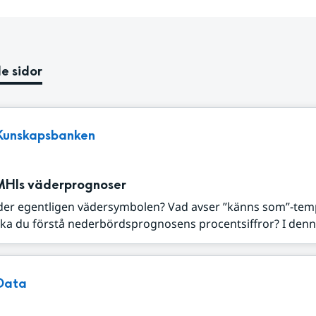
e sidor
Kunskapsbanken
MHIs väderprognoser
der egentligen vädersymbolen? Vad avser ”känns som”-tem
ka du förstå nederbördsprognosens procentsiffror? I denna
Data