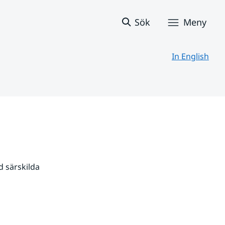
Sök
Meny
In English
 särskilda 