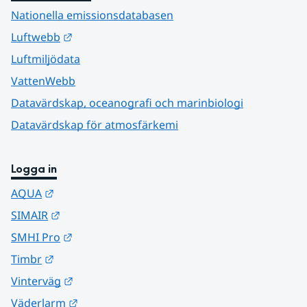
Nationella emissionsdatabasen
Länk till annan webbplats.
Luftwebb
Luftmiljödata
VattenWebb
Datavärdskap, oceanografi och marinbiologi
Datavärdskap för atmosfärkemi
Logga in
Länk till annan webbplats.
AQUA
Länk till annan webbplats.
SIMAIR
Länk till annan webbplats.
SMHI Pro
Länk till annan webbplats.
Timbr
Länk till annan webbplats.
Vinterväg
Länk till annan webbplats.
Väderlarm