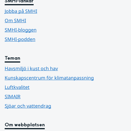
SMHI-länkar
Jobba på SMHI
Om SMHI
SMHI-bloggen
SMHI-podden
Teman
Havsmiljö i kust och hav
Kunskapscentrum för klimatanpassning
Luftkvalitet
SIMAIR
Sjöar och vattendrag
Om webbplatsen