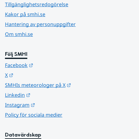
Tillgänglighetsredogörelse
Kakor på smhi.se
Hantering av personuppgifter
Om smhi.se
Följ SMHI
Länk till annan webbplats.
Facebook
Länk till annan webbplats.
X
Länk till annan webbplats.
SMHIs meteorologer på X
Länk till annan webbplats.
Linkedin
Länk till annan webbplats.
Instagram
Policy för sociala medier
Datavärdskap