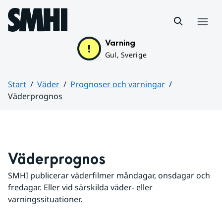
Hoppa till sidans innehåll
Meny
Varning
Gul, Sverige
Start
Väder
Prognoser och varningar
Väderprognos
Huvudinnehåll
Väderprognos
SMHI publicerar väderfilmer måndagar, onsdagar och 
fredagar. Eller vid särskilda väder- eller 
varningssituationer.