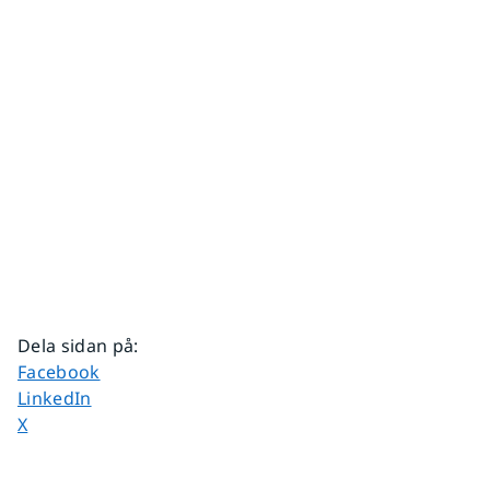
Dela sidan på
:
Dela sidan på
Facebook
Dela sidan på
LinkedIn
Dela sidan på
X