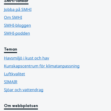
SMHI-länkar
Jobba på SMHI
Om SMHI
SMHI-bloggen
SMHI-podden
Teman
Havsmiljö i kust och hav
Kunskapscentrum för klimatanpassning
Luftkvalitet
SIMAIR
Sjöar och vattendrag
Om webbplatsen