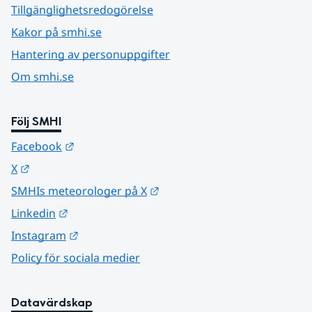
Tillgänglighetsredogörelse
Kakor på smhi.se
Hantering av personuppgifter
Om smhi.se
Följ SMHI
Länk till annan webbplats.
Facebook
Länk till annan webbplats.
X
Länk till annan webbplats.
SMHIs meteorologer på X
Länk till annan webbplats.
Linkedin
Länk till annan webbplats.
Instagram
Policy för sociala medier
Datavärdskap