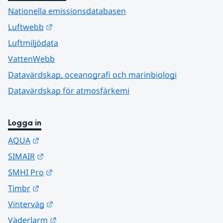
Nationella emissionsdatabasen
Länk till annan webbplats.
Luftwebb
Luftmiljödata
VattenWebb
Datavärdskap, oceanografi och marinbiologi
Datavärdskap för atmosfärkemi
Logga in
Länk till annan webbplats.
AQUA
Länk till annan webbplats.
SIMAIR
Länk till annan webbplats.
SMHI Pro
Länk till annan webbplats.
Timbr
Länk till annan webbplats.
Vinterväg
Länk till annan webbplats.
Väderlarm