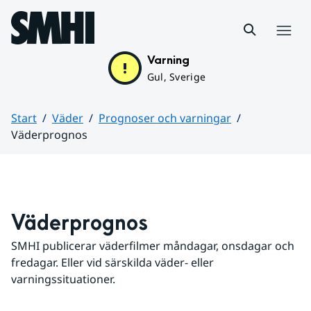
Hoppa till sidans innehåll
Meny
Varning
Gul, Sverige
Start
Väder
Prognoser och varningar
Väderprognos
Huvudinnehåll
Väderprognos
SMHI publicerar väderfilmer måndagar, onsdagar och 
fredagar. Eller vid särskilda väder- eller 
varningssituationer.