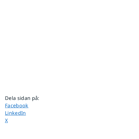
Dela sidan på
:
Dela sidan på
Facebook
Dela sidan på
LinkedIn
Dela sidan på
X