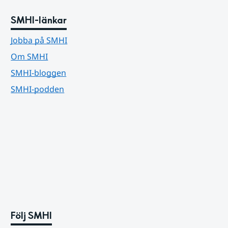
SMHI-länkar
Jobba på SMHI
Om SMHI
SMHI-bloggen
SMHI-podden
Följ SMHI