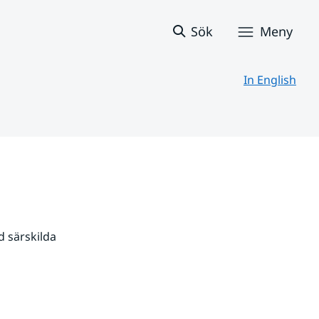
Sök
Meny
In English
 särskilda 