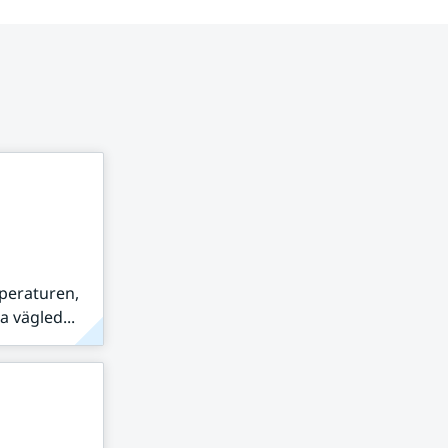
peraturen,
 vägled...