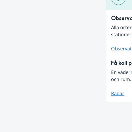
Observa
Alla orte
stationer
Observat
Få koll 
En väder
och rum. 
Radar