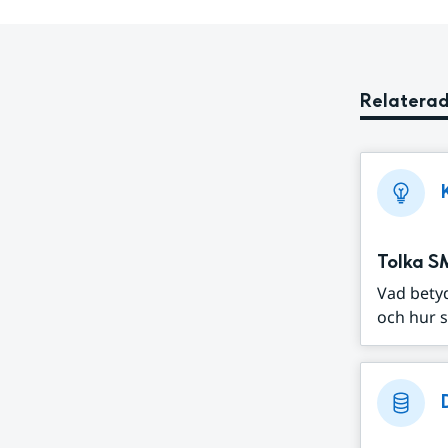
Relaterad
Tolka S
Vad bety
och hur s