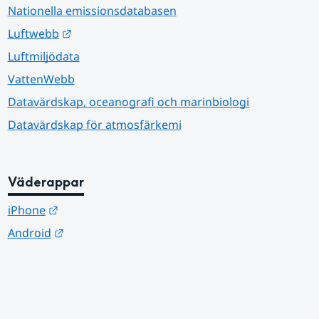
Nationella emissionsdatabasen
Länk till annan webbplats.
Luftwebb
Luftmiljödata
VattenWebb
Datavärdskap, oceanografi och marinbiologi
Datavärdskap för atmosfärkemi
Väderappar
Länk till annan webbplats.
iPhone
Länk till annan webbplats.
Android