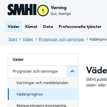
Hoppa till sidans innehåll
Varning
Gul, Sverige
Väder
Klimat
Data
Professionella tjänster
Start
Väder
Prognoser och varningar
Väderpr
varningar
och
Huvudinnehåll
Prognoser
för
Undersidor
Väder
Väde
Prognoser och varningar
SMHI public
Varningar och meddelanden
väder- eller
Väderprognos
Meteorologens kommentar