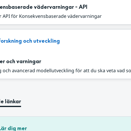
ensbaserade vädervarningar - API
r API för Konsekvensbaserade vädervarningar
Forskning och utveckling
er och varningar
 och avancerad modellutveckling för att du ska veta vad s
e länkar
Lär dig mer