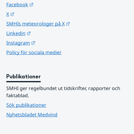
Länk till annan webbplats.
Facebook
Länk till annan webbplats.
X
Länk till annan webbplats.
SMHIs meteorologer på X
Länk till annan webbplats.
Linkedin
Länk till annan webbplats.
Instagram
Policy för sociala medier
Publikationer
SMHI ger regelbundet ut tidskrifter, rapporter och 
faktablad.
Sök publikationer
Nyhetsbladet Medvind