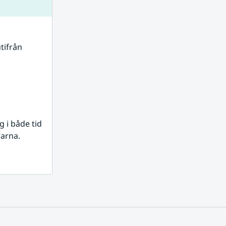
tifrån 
i både tid 
rarna.