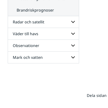
Brandriskprognoser
Radar och satellit
Väder till havs
Undersidor
för
Radar
Observationer
Undersidor
och
för
satellit
Väder
Mark och vatten
Undersidor
till
för
havs
Observationer
Undersidor
för
Mark
och
vatten
Dela sidan