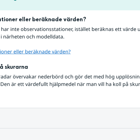
tioner eller beräknade värden?
r har inte observationsstationer, istället beräknas ett värde u
 i närheten och modelldata.
ioner eller beräknade värden?
på skurarna
radar övervakar nederbörd och gör det med hög upplösning 
Den är ett värdefullt hjälpmedel när man vill ha koll på sku