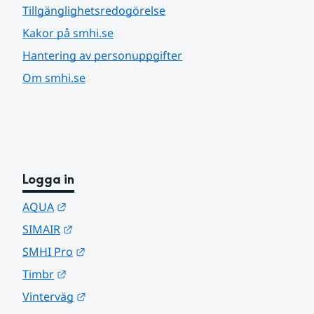
Tillgänglighetsredogörelse
Kakor på smhi.se
Hantering av personuppgifter
Om smhi.se
Logga in
Länk till annan webbplats.
AQUA
Länk till annan webbplats.
SIMAIR
Länk till annan webbplats.
SMHI Pro
Länk till annan webbplats.
Timbr
Länk till annan webbplats.
Vinterväg