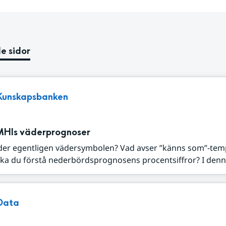
e sidor
Kunskapsbanken
MHIs väderprognoser
der egentligen vädersymbolen? Vad avser ”känns som”-tem
ka du förstå nederbördsprognosens procentsiffror? I denna
Data