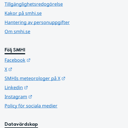
Tillgänglighetsredogörelse
Kakor på smhi.se
Hantering av personuppgifter
Om smhi.se
Följ SMHI
Länk till annan webbplats.
Facebook
Länk till annan webbplats.
X
Länk till annan webbplats.
SMHIs meteorologer på X
Länk till annan webbplats.
Linkedin
Länk till annan webbplats.
Instagram
Policy för sociala medier
Datavärdskap