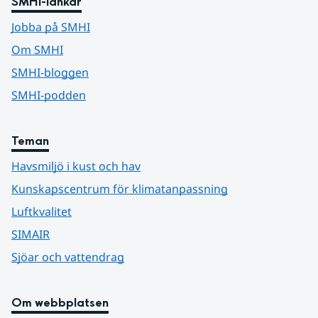
SMHI-länkar
Jobba på SMHI
Om SMHI
SMHI-bloggen
SMHI-podden
Teman
Havsmiljö i kust och hav
Kunskapscentrum för klimatanpassning
Luftkvalitet
SIMAIR
Sjöar och vattendrag
Om webbplatsen