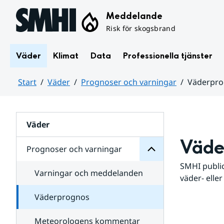
Hoppa till sidans innehåll
Meddelande
Risk för skogsbrand
Väder
Klimat
Data
Professionella tjänster
Start
Väder
Prognoser och varningar
Väderpr
varningar
och
Huvudinnehåll
Prognoser
för
Undersidor
Väder
Väde
Prognoser och varningar
SMHI public
Varningar och meddelanden
väder- eller
Väderprognos
Meteorologens kommentar