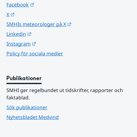
Länk till annan webbplats.
Facebook
Länk till annan webbplats.
X
Länk till annan webbplats.
SMHIs meteorologer på X
Länk till annan webbplats.
Linkedin
Länk till annan webbplats.
Instagram
Policy för sociala medier
Publikationer
SMHI ger regelbundet ut tidskrifter, rapporter och 
faktablad.
Sök publikationer
Nyhetsbladet Medvind