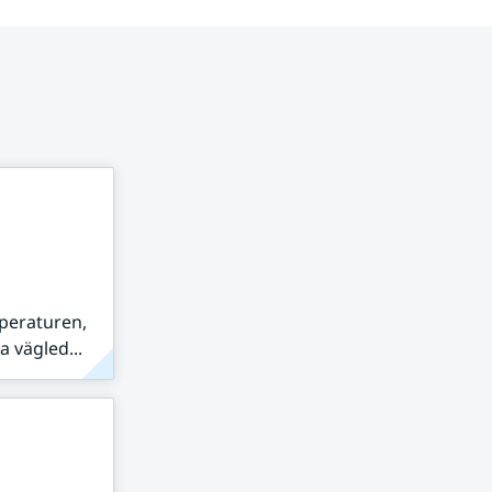
peraturen,
 vägled...