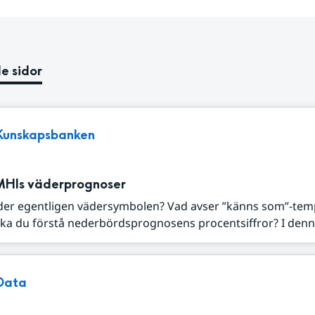
e sidor
Kunskapsbanken
MHIs väderprognoser
der egentligen vädersymbolen? Vad avser ”känns som”-tem
ka du förstå nederbördsprognosens procentsiffror? I denna
Data