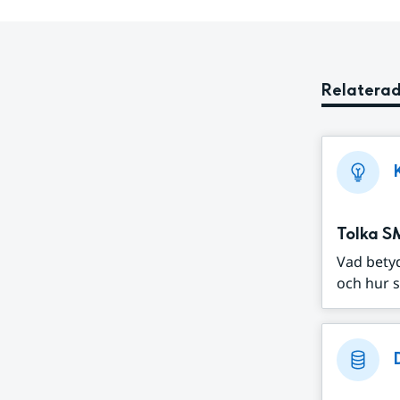
Relaterad
Tolka S
Vad bety
och hur s