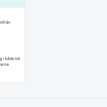
tifrån 
i både tid 
rarna.