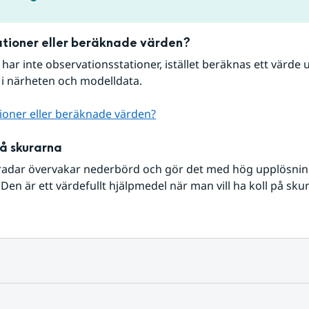
tioner eller beräknade värden?
r har inte observationsstationer, istället beräknas ett värde u
 i närheten och modelldata.
ioner eller beräknade värden?
på skurarna
radar övervakar nederbörd och gör det med hög upplösning 
Den är ett värdefullt hjälpmedel när man vill ha koll på sku