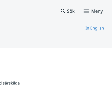
Sök
Meny
In English
 särskilda 