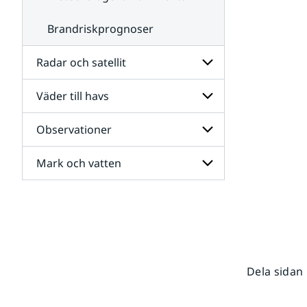
Brandriskprognoser
Radar och satellit
Väder till havs
Undersidor
för
Radar
Observationer
Undersidor
och
för
satellit
Väder
Mark och vatten
Undersidor
till
för
havs
Observationer
Undersidor
för
Mark
och
vatten
Dela sidan