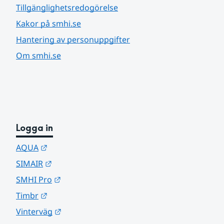
Tillgänglighetsredogörelse
Kakor på smhi.se
Hantering av personuppgifter
Om smhi.se
Logga in
Länk till annan webbplats.
AQUA
Länk till annan webbplats.
SIMAIR
Länk till annan webbplats.
SMHI Pro
Länk till annan webbplats.
Timbr
Länk till annan webbplats.
Vinterväg