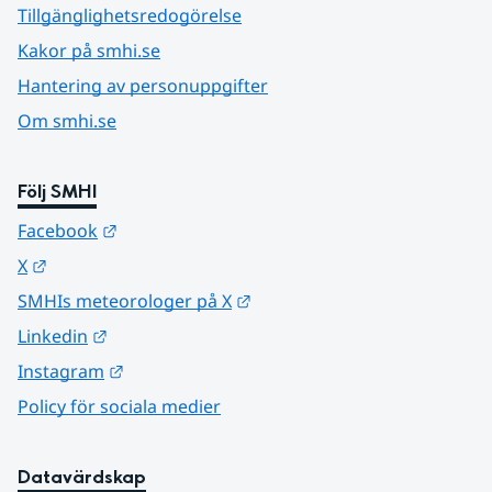
Tillgänglighetsredogörelse
Kakor på smhi.se
Hantering av personuppgifter
Om smhi.se
Följ SMHI
Länk till annan webbplats.
Facebook
Länk till annan webbplats.
X
Länk till annan webbplats.
SMHIs meteorologer på X
Länk till annan webbplats.
Linkedin
Länk till annan webbplats.
Instagram
Policy för sociala medier
Datavärdskap