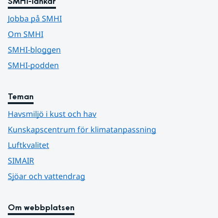
SMHI-länkar
Jobba på SMHI
Om SMHI
SMHI-bloggen
SMHI-podden
Teman
Havsmiljö i kust och hav
Kunskapscentrum för klimatanpassning
Luftkvalitet
SIMAIR
Sjöar och vattendrag
Om webbplatsen