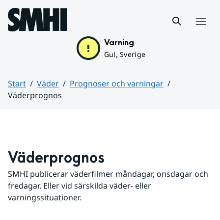
Hoppa till sidans innehåll
Meny
Varning
Gul, Sverige
Start
Väder
Prognoser och varningar
Väderprognos
Huvudinnehåll
Väderprognos
SMHI publicerar väderfilmer måndagar, onsdagar och 
fredagar. Eller vid särskilda väder- eller 
varningssituationer.