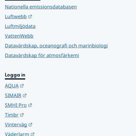
Nationella emissionsdatabasen
Länk till annan webbplats.
Luftwebb
Luftmiljödata
VattenWebb
Datavärdskap, oceanografi och marinbiologi
Datavärdskap för atmosfärkemi
Logga in
Länk till annan webbplats.
AQUA
Länk till annan webbplats.
SIMAIR
Länk till annan webbplats.
SMHI Pro
Länk till annan webbplats.
Timbr
Länk till annan webbplats.
Vinterväg
Länk till annan webbplats.
Väderlarm