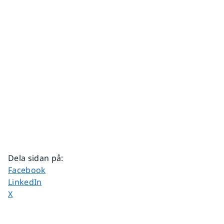
Dela sidan på
:
Dela sidan på
Facebook
Dela sidan på
LinkedIn
Dela sidan på
X