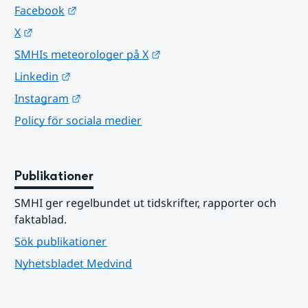
Länk till annan webbplats.
Facebook
Länk till annan webbplats.
X
Länk till annan webbplats.
SMHIs meteorologer på X
Länk till annan webbplats.
Linkedin
Länk till annan webbplats.
Instagram
Policy för sociala medier
Publikationer
SMHI ger regelbundet ut tidskrifter, rapporter och 
faktablad.
Sök publikationer
Nyhetsbladet Medvind