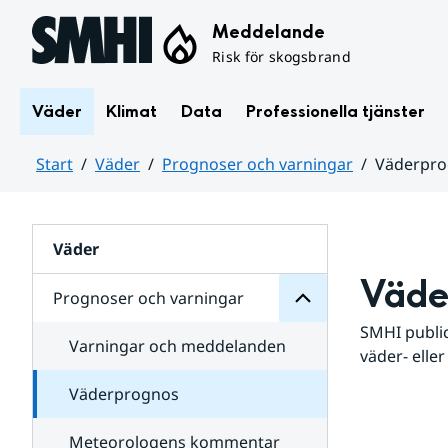
Hoppa till sidans innehåll
Meddelande
Risk för skogsbrand
Väder
Klimat
Data
Professionella tjänster
Start
Väder
Prognoser och varningar
Väderpr
varningar
och
Huvudinnehåll
Prognoser
för
Undersidor
Väder
Väde
Prognoser och varningar
SMHI public
Varningar och meddelanden
väder- eller
Väderprognos
Meteorologens kommentar