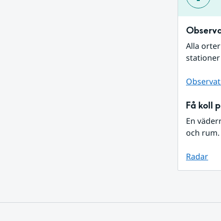
Observa
Alla orte
stationer
Observat
Få koll 
En väder
och rum. 
Radar