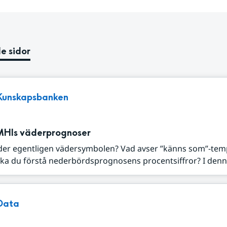
e sidor
Kunskapsbanken
MHIs väderprognoser
der egentligen vädersymbolen? Vad avser ”känns som”-tem
ka du förstå nederbördsprognosens procentsiffror? I denna
Data