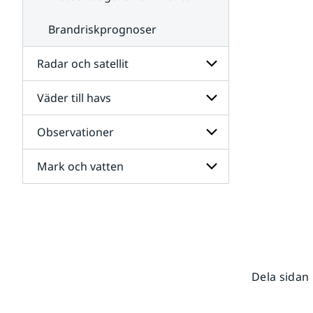
Brandriskprognoser
Radar och satellit
Väder till havs
Undersidor
för
Radar
Observationer
Undersidor
och
för
satellit
Väder
Mark och vatten
Undersidor
till
för
havs
Observationer
Undersidor
för
Mark
och
vatten
Dela sidan