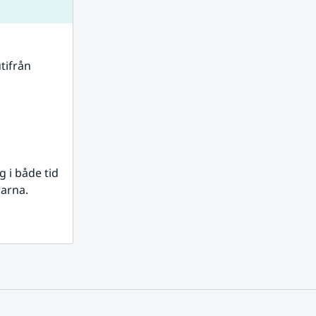
tifrån 
i både tid 
rarna.