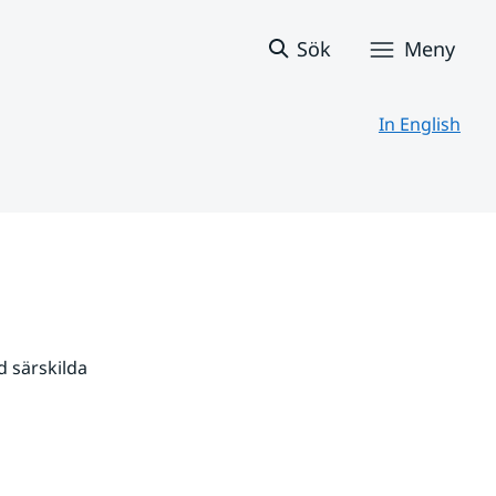
Sök
Meny
In English
 särskilda 