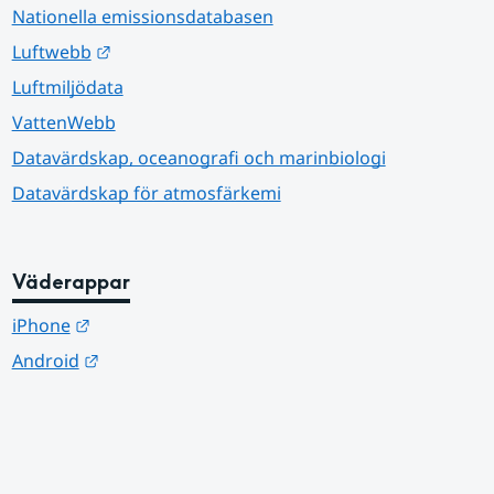
Nationella emissionsdatabasen
Länk till annan webbplats.
Luftwebb
Luftmiljödata
VattenWebb
Datavärdskap, oceanografi och marinbiologi
Datavärdskap för atmosfärkemi
Väderappar
Länk till annan webbplats.
iPhone
Länk till annan webbplats.
Android