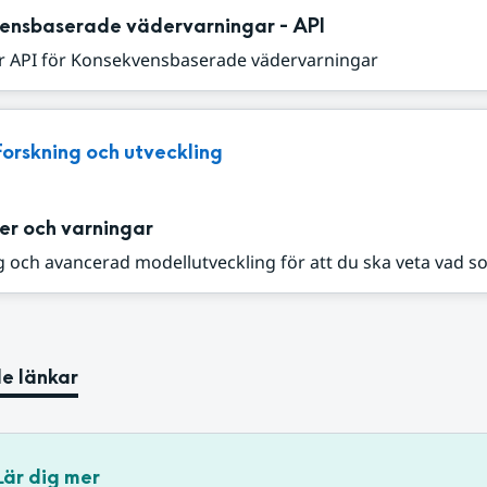
ensbaserade vädervarningar - API
r API för Konsekvensbaserade vädervarningar
Forskning och utveckling
er och varningar
 och avancerad modellutveckling för att du ska veta vad s
e länkar
Lär dig mer