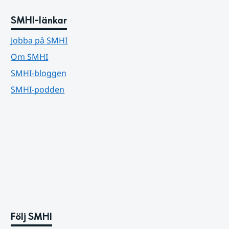
SMHI-länkar
Jobba på SMHI
Om SMHI
SMHI-bloggen
SMHI-podden
Följ SMHI