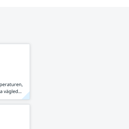
peraturen,
 vägled...