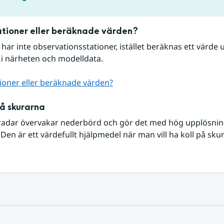
tioner eller beräknade värden?
r har inte observationsstationer, istället beräknas ett värde u
 i närheten och modelldata.
ioner eller beräknade värden?
på skurarna
radar övervakar nederbörd och gör det med hög upplösning 
Den är ett värdefullt hjälpmedel när man vill ha koll på sku