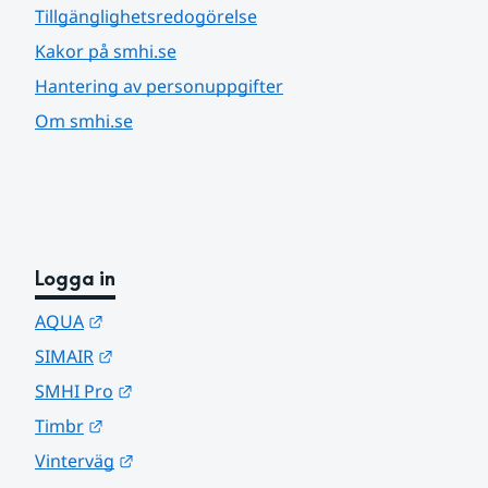
Tillgänglighetsredogörelse
Kakor på smhi.se
Hantering av personuppgifter
Om smhi.se
Logga in
Länk till annan webbplats.
AQUA
Länk till annan webbplats.
SIMAIR
Länk till annan webbplats.
SMHI Pro
Länk till annan webbplats.
Timbr
Länk till annan webbplats.
Vinterväg