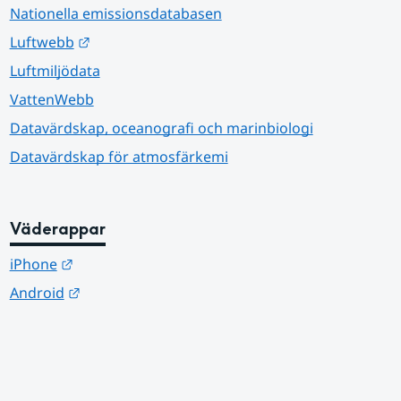
Nationella emissionsdatabasen
Länk till annan webbplats.
Luftwebb
Luftmiljödata
VattenWebb
Datavärdskap, oceanografi och marinbiologi
Datavärdskap för atmosfärkemi
Väderappar
Länk till annan webbplats.
iPhone
Länk till annan webbplats.
Android