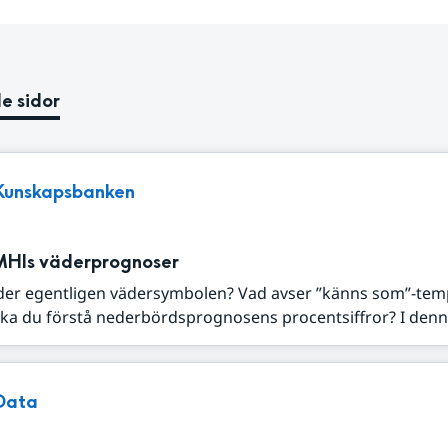
e sidor
Kunskapsbanken
MHIs väderprognoser
der egentligen vädersymbolen? Vad avser ”känns som”-tem
ka du förstå nederbördsprognosens procentsiffror? I denna
Data