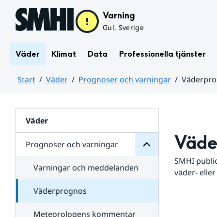
Hoppa till sidans innehåll
Varning
Gul, Sverige
Väder
Klimat
Data
Professionella tjänster
Start
Väder
Prognoser och varningar
Väderpr
varningar
och
Huvudinnehåll
Prognoser
för
Undersidor
Väder
Väde
Prognoser och varningar
SMHI public
Varningar och meddelanden
väder- eller
Väderprognos
Meteorologens kommentar