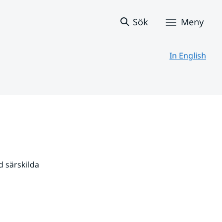
Sök
Meny
In English
 särskilda 