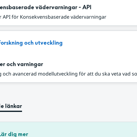
ensbaserade vädervarningar - API
r API för Konsekvensbaserade vädervarningar
Forskning och utveckling
er och varningar
 och avancerad modellutveckling för att du ska veta vad s
e länkar
Lär dig mer