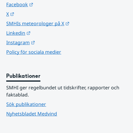
Länk till annan webbplats.
Facebook
Länk till annan webbplats.
X
Länk till annan webbplats.
SMHIs meteorologer på X
Länk till annan webbplats.
Linkedin
Länk till annan webbplats.
Instagram
Policy för sociala medier
Publikationer
SMHI ger regelbundet ut tidskrifter, rapporter och 
faktablad.
Sök publikationer
Nyhetsbladet Medvind