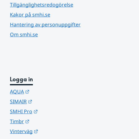
Tillgänglighetsredogörelse
Kakor på smhi.se
Hantering av personuppgifter
Om smhi.se
Logga in
Länk till annan webbplats.
AQUA
Länk till annan webbplats.
SIMAIR
Länk till annan webbplats.
SMHI Pro
Länk till annan webbplats.
Timbr
Länk till annan webbplats.
Vinterväg