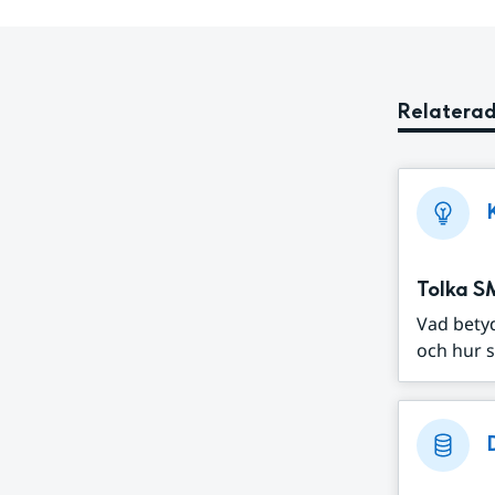
Relaterad
Tolka S
Vad bety
och hur s