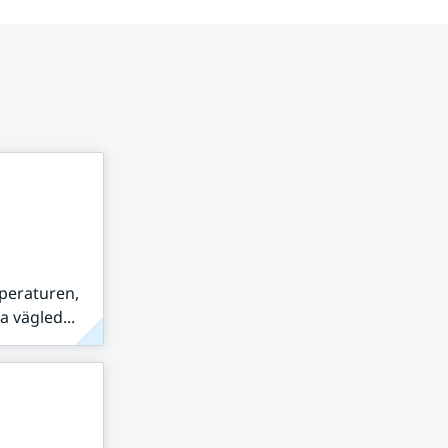
peraturen,
 vägled...