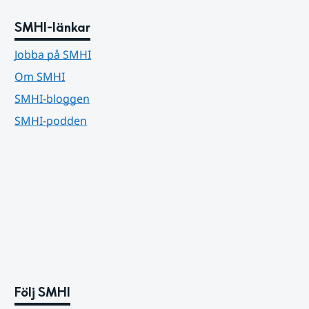
SMHI-länkar
Jobba på SMHI
Om SMHI
SMHI-bloggen
SMHI-podden
Följ SMHI