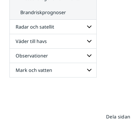
Brandriskprognoser
Radar och satellit
Väder till havs
Undersidor
för
Radar
Observationer
Undersidor
och
för
satellit
Väder
Mark och vatten
Undersidor
till
för
havs
Observationer
Undersidor
för
Mark
och
vatten
Dela sidan