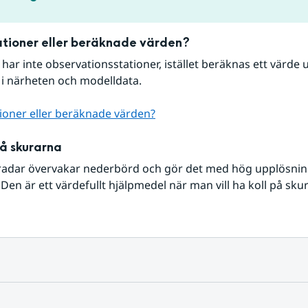
tioner eller beräknade värden?
r har inte observationsstationer, istället beräknas ett värde u
 i närheten och modelldata.
ioner eller beräknade värden?
på skurarna
radar övervakar nederbörd och gör det med hög upplösning 
Den är ett värdefullt hjälpmedel när man vill ha koll på sku