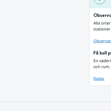
Observa
Alla orte
stationer
Observat
Få koll 
En väder
och rum. 
Radar