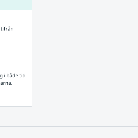
tifrån 
i både tid 
rarna.