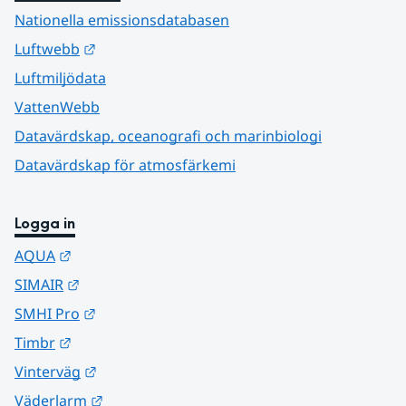
Nationella emissionsdatabasen
Länk till annan webbplats.
Luftwebb
Luftmiljödata
VattenWebb
Datavärdskap, oceanografi och marinbiologi
Datavärdskap för atmosfärkemi
Logga in
Länk till annan webbplats.
AQUA
Länk till annan webbplats.
SIMAIR
Länk till annan webbplats.
SMHI Pro
Länk till annan webbplats.
Timbr
Länk till annan webbplats.
Vinterväg
Länk till annan webbplats.
Väderlarm