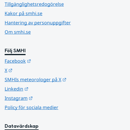
Tillgänglighetsredogörelse
Kakor på smhi.se
Hantering av personuppgifter
Om smhi.se
Följ SMHI
Länk till annan webbplats.
Facebook
Länk till annan webbplats.
X
Länk till annan webbplats.
SMHIs meteorologer på X
Länk till annan webbplats.
Linkedin
Länk till annan webbplats.
Instagram
Policy för sociala medier
Datavärdskap