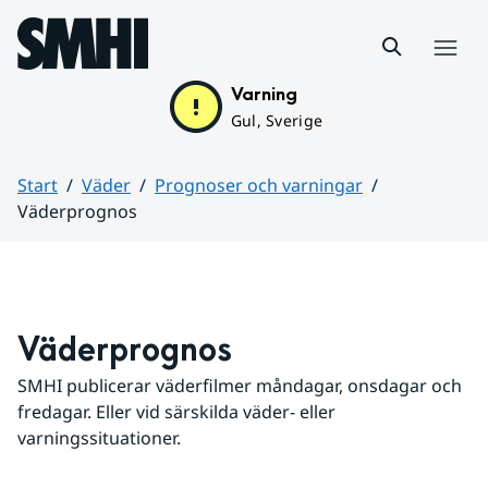
Hoppa till sidans innehåll
Meny
Varning
Gul, Sverige
Start
Väder
Prognoser och varningar
Väderprognos
Huvudinnehåll
Väderprognos
SMHI publicerar väderfilmer måndagar, onsdagar och 
fredagar. Eller vid särskilda väder- eller 
varningssituationer.