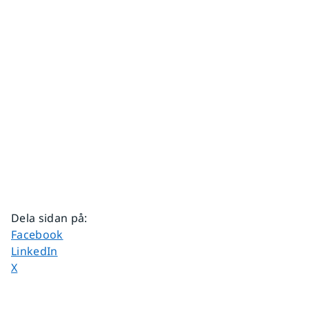
Dela sidan på
:
Dela sidan på
Facebook
Dela sidan på
LinkedIn
Dela sidan på
X