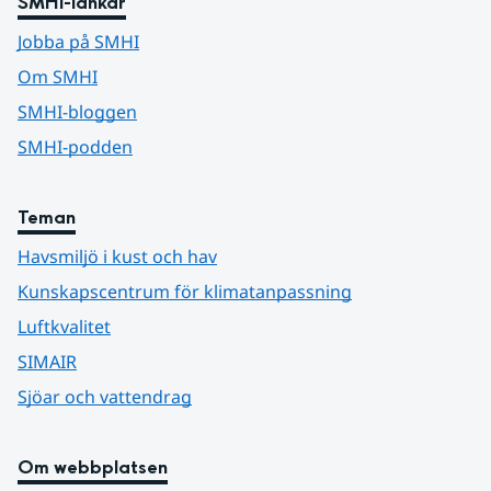
SMHI-länkar
Jobba på SMHI
Om SMHI
SMHI-bloggen
SMHI-podden
Teman
Havsmiljö i kust och hav
Kunskapscentrum för klimatanpassning
Luftkvalitet
SIMAIR
Sjöar och vattendrag
Om webbplatsen