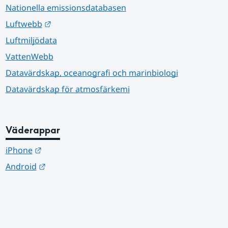
Nationella emissionsdatabasen
Länk till annan webbplats.
Luftwebb
Luftmiljödata
VattenWebb
Datavärdskap, oceanografi och marinbiologi
Datavärdskap för atmosfärkemi
Väderappar
Länk till annan webbplats.
iPhone
Länk till annan webbplats.
Android