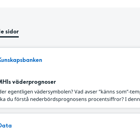
e sidor
Kunskapsbanken
MHIs väderprognoser
der egentligen vädersymbolen? Vad avser ”känns som”-tem
ka du förstå nederbördsprognosens procentsiffror? I denna
Data