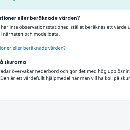
tioner eller beräknade värden?
r har inte observationsstationer, istället beräknas ett värde u
 i närheten och modelldata.
ioner eller beräknade värden?
på skurarna
radar övervakar nederbörd och gör det med hög upplösning 
Den är ett värdefullt hjälpmedel när man vill ha koll på sku