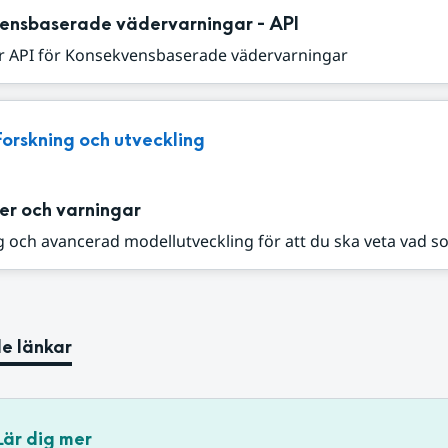
ensbaserade vädervarningar - API
r API för Konsekvensbaserade vädervarningar
Forskning och utveckling
er och varningar
 och avancerad modellutveckling för att du ska veta vad s
e länkar
Lär dig mer