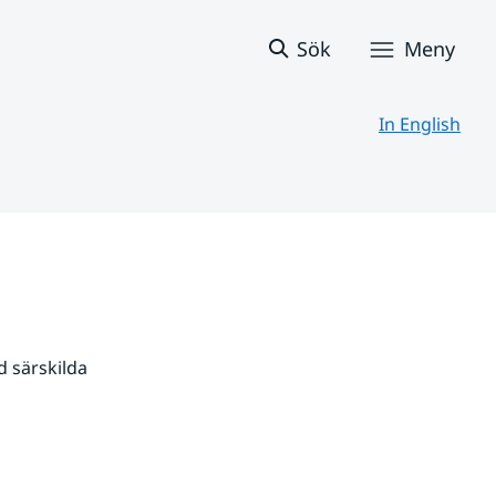
Sök
Meny
In English
 särskilda 