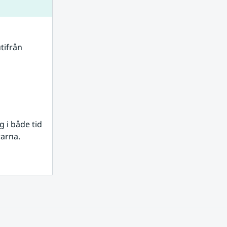
tifrån 
i både tid 
rarna.