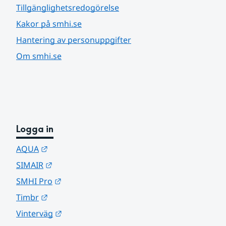
Tillgänglighetsredogörelse
Kakor på smhi.se
Hantering av personuppgifter
Om smhi.se
Logga in
Länk till annan webbplats.
AQUA
Länk till annan webbplats.
SIMAIR
Länk till annan webbplats.
SMHI Pro
Länk till annan webbplats.
Timbr
Länk till annan webbplats.
Vinterväg