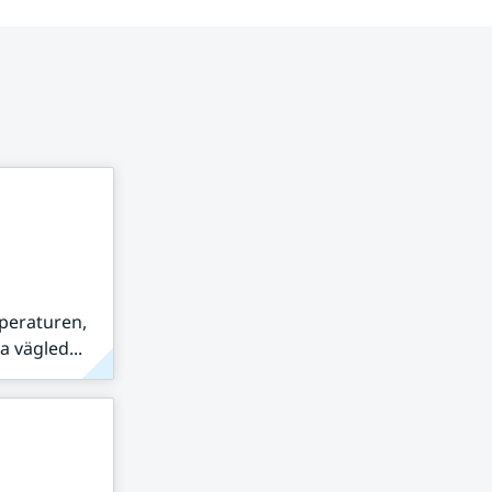
peraturen,
 vägled...