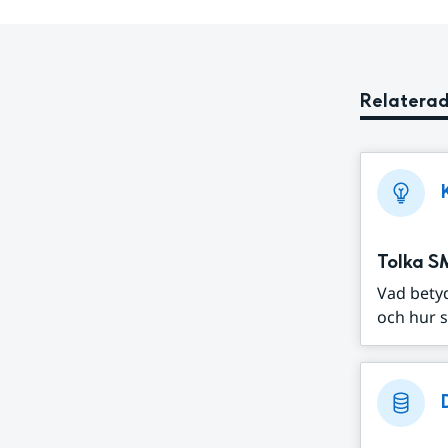
Relaterad
Tolka S
Vad bety
och hur s