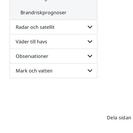
Brandriskprognoser
Radar och satellit
Väder till havs
Undersidor
för
Radar
Observationer
Undersidor
och
för
satellit
Väder
Mark och vatten
Undersidor
till
för
havs
Observationer
Undersidor
för
Mark
och
vatten
Dela sidan