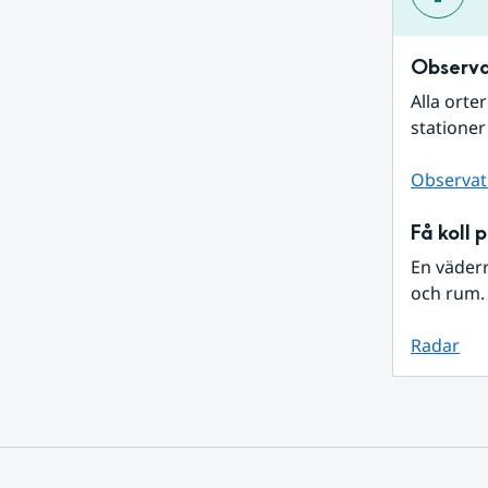
Observa
Alla orte
stationer
Observat
Få koll 
En väder
och rum. 
Radar