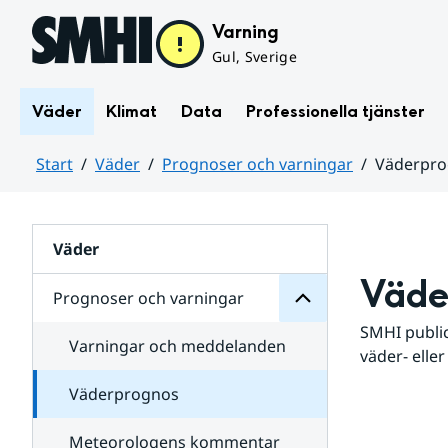
Hoppa till sidans innehåll
Varning
Gul, Sverige
Väder
Klimat
Data
Professionella tjänster
Start
Väder
Prognoser och varningar
Väderpr
varningar
och
Huvudinnehåll
Prognoser
för
Undersidor
Väder
Väde
Prognoser och varningar
SMHI public
Varningar och meddelanden
väder- eller
Väderprognos
Meteorologens kommentar