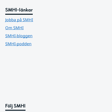
SMHI-länkar
Jobba på SMHI
Om SMHI
SMHI-bloggen
SMHI-podden
Följ SMHI