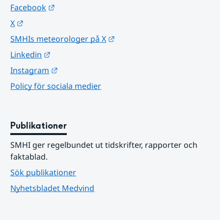
Länk till annan webbplats.
Facebook
Länk till annan webbplats.
X
Länk till annan webbplats.
SMHIs meteorologer på X
Länk till annan webbplats.
Linkedin
Länk till annan webbplats.
Instagram
Policy för sociala medier
Publikationer
SMHI ger regelbundet ut tidskrifter, rapporter och 
faktablad.
Sök publikationer
Nyhetsbladet Medvind