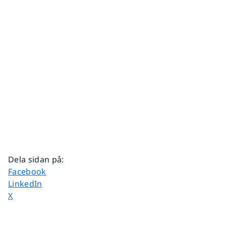
Dela sidan på
:
Dela sidan på
Facebook
Dela sidan på
LinkedIn
Dela sidan på
X