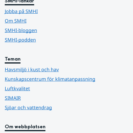
SMHI-länkar
Jobba på SMHI
Om SMHI
SMHI-bloggen
SMHI-podden
Teman
Havsmiljö i kust och hav
Kunskapscentrum för klimatanpassning
Luftkvalitet
SIMAIR
Sjöar och vattendrag
Om webbplatsen