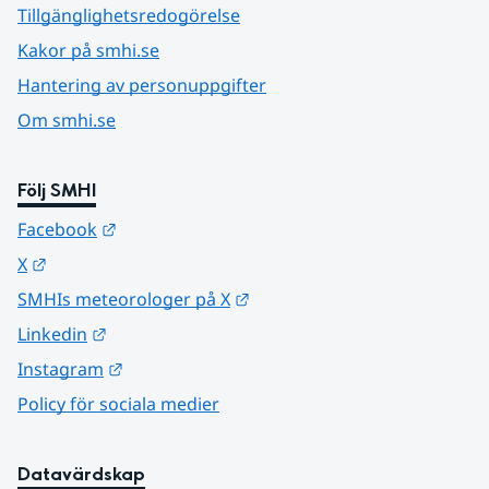
Tillgänglighetsredogörelse
Kakor på smhi.se
Hantering av personuppgifter
Om smhi.se
Följ SMHI
Länk till annan webbplats.
Facebook
Länk till annan webbplats.
X
Länk till annan webbplats.
SMHIs meteorologer på X
Länk till annan webbplats.
Linkedin
Länk till annan webbplats.
Instagram
Policy för sociala medier
Datavärdskap