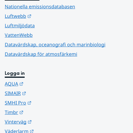
Nationella emissionsdatabasen
Länk till annan webbplats.
Luftwebb
Luftmiljödata
VattenWebb
Datavärdskap, oceanografi och marinbiologi
Datavärdskap för atmosfärkemi
Logga in
Länk till annan webbplats.
AQUA
Länk till annan webbplats.
SIMAIR
Länk till annan webbplats.
SMHI Pro
Länk till annan webbplats.
Timbr
Länk till annan webbplats.
Vinterväg
Länk till annan webbplats.
Väderlarm