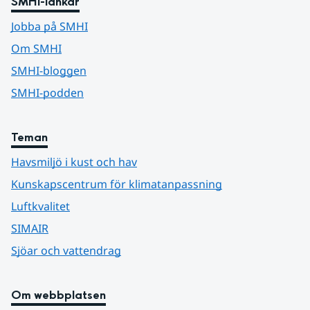
SMHI-länkar
Jobba på SMHI
Om SMHI
SMHI-bloggen
SMHI-podden
Teman
Havsmiljö i kust och hav
Kunskapscentrum för klimatanpassning
Luftkvalitet
SIMAIR
Sjöar och vattendrag
Om webbplatsen