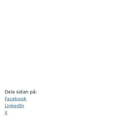
Dela sidan på
:
Dela sidan på
Facebook
Dela sidan på
LinkedIn
Dela sidan på
X