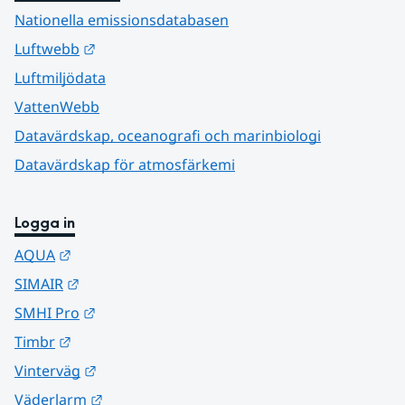
Nationella emissionsdatabasen
Länk till annan webbplats.
Luftwebb
Luftmiljödata
VattenWebb
Datavärdskap, oceanografi och marinbiologi
Datavärdskap för atmosfärkemi
Logga in
Länk till annan webbplats.
AQUA
Länk till annan webbplats.
SIMAIR
Länk till annan webbplats.
SMHI Pro
Länk till annan webbplats.
Timbr
Länk till annan webbplats.
Vinterväg
Länk till annan webbplats.
Väderlarm