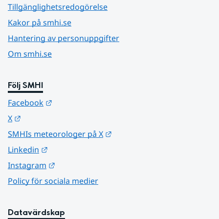
Tillgänglighetsredogörelse
Kakor på smhi.se
Hantering av personuppgifter
Om smhi.se
Följ SMHI
Länk till annan webbplats.
Facebook
Länk till annan webbplats.
X
Länk till annan webbplats.
SMHIs meteorologer på X
Länk till annan webbplats.
Linkedin
Länk till annan webbplats.
Instagram
Policy för sociala medier
Datavärdskap