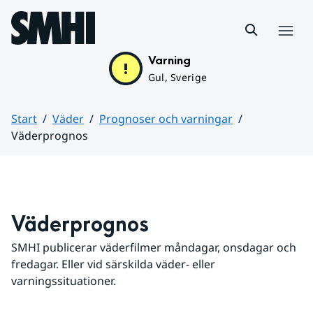
Hoppa till sidans innehåll
Meny
Varning
Gul, Sverige
Start
Väder
Prognoser och varningar
Väderprognos
Huvudinnehåll
Väderprognos
SMHI publicerar väderfilmer måndagar, onsdagar och 
fredagar. Eller vid särskilda väder- eller 
varningssituationer.