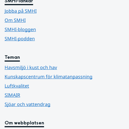
SMHI-länkar
Jobba på SMHI
Om SMHI
SMHI-bloggen
SMHI-podden
Teman
Havsmiljö i kust och hav
Kunskapscentrum för klimatanpassning
Luftkvalitet
SIMAIR
Sjöar och vattendrag
Om webbplatsen