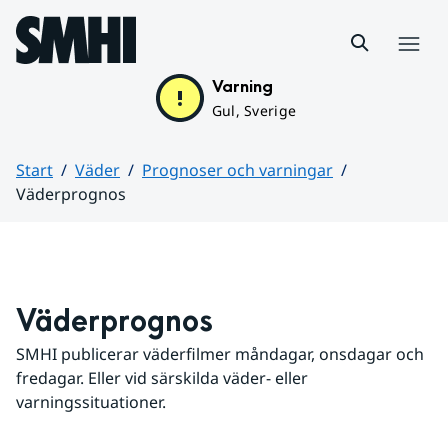
Hoppa till sidans innehåll
Meny
Varning
Gul, Sverige
Start
Väder
Prognoser och varningar
Väderprognos
Huvudinnehåll
Väderprognos
SMHI publicerar väderfilmer måndagar, onsdagar och 
fredagar. Eller vid särskilda väder- eller 
varningssituationer.