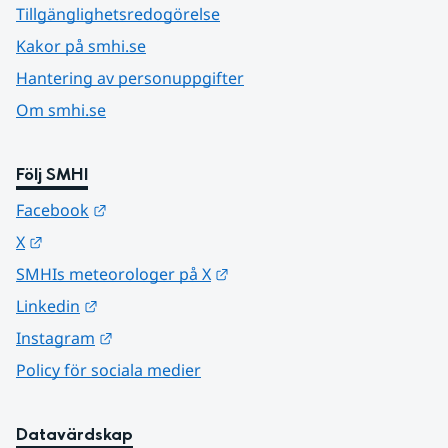
Tillgänglighetsredogörelse
Kakor på smhi.se
Hantering av personuppgifter
Om smhi.se
Följ SMHI
Länk till annan webbplats.
Facebook
Länk till annan webbplats.
X
Länk till annan webbplats.
SMHIs meteorologer på X
Länk till annan webbplats.
Linkedin
Länk till annan webbplats.
Instagram
Policy för sociala medier
Datavärdskap