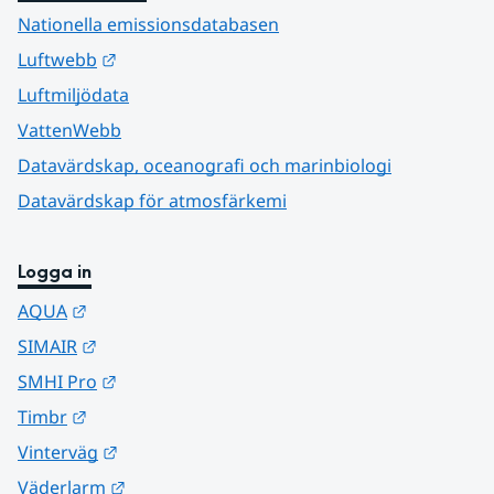
Nationella emissionsdatabasen
Länk till annan webbplats.
Luftwebb
Luftmiljödata
VattenWebb
Datavärdskap, oceanografi och marinbiologi
Datavärdskap för atmosfärkemi
Logga in
Länk till annan webbplats.
AQUA
Länk till annan webbplats.
SIMAIR
Länk till annan webbplats.
SMHI Pro
Länk till annan webbplats.
Timbr
Länk till annan webbplats.
Vinterväg
Länk till annan webbplats.
Väderlarm