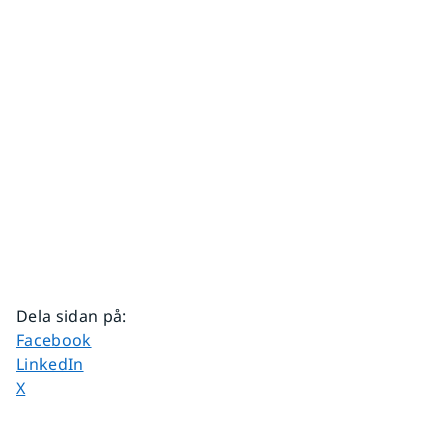
Dela sidan på
:
Dela sidan på
Facebook
Dela sidan på
LinkedIn
Dela sidan på
X