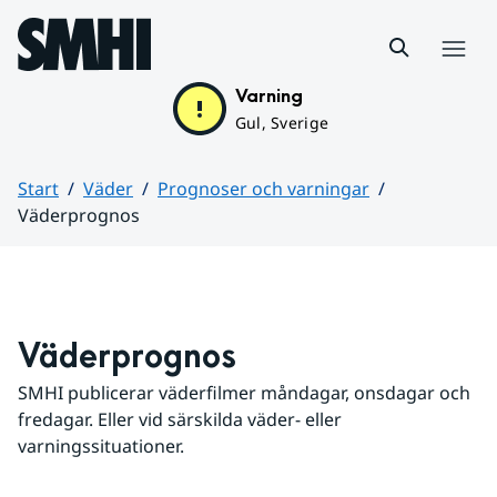
Hoppa till sidans innehåll
Meny
Varning
Gul, Sverige
Start
Väder
Prognoser och varningar
Väderprognos
Huvudinnehåll
Väderprognos
SMHI publicerar väderfilmer måndagar, onsdagar och 
fredagar. Eller vid särskilda väder- eller 
varningssituationer.