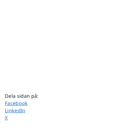
Dela sidan på
:
Dela sidan på
Facebook
Dela sidan på
LinkedIn
Dela sidan på
X