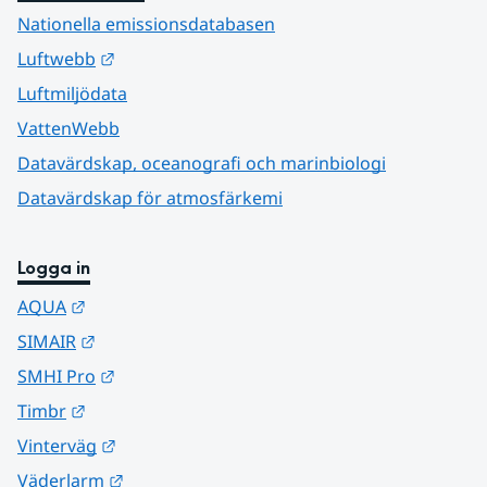
Nationella emissionsdatabasen
Länk till annan webbplats.
Luftwebb
Luftmiljödata
VattenWebb
Datavärdskap, oceanografi och marinbiologi
Datavärdskap för atmosfärkemi
Logga in
Länk till annan webbplats.
AQUA
Länk till annan webbplats.
SIMAIR
Länk till annan webbplats.
SMHI Pro
Länk till annan webbplats.
Timbr
Länk till annan webbplats.
Vinterväg
Länk till annan webbplats.
Väderlarm