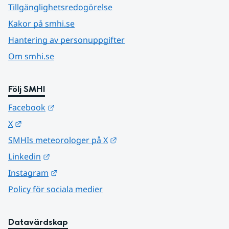
Tillgänglighetsredogörelse
Kakor på smhi.se
Hantering av personuppgifter
Om smhi.se
Följ SMHI
Länk till annan webbplats.
Facebook
Länk till annan webbplats.
X
Länk till annan webbplats.
SMHIs meteorologer på X
Länk till annan webbplats.
Linkedin
Länk till annan webbplats.
Instagram
Policy för sociala medier
Datavärdskap