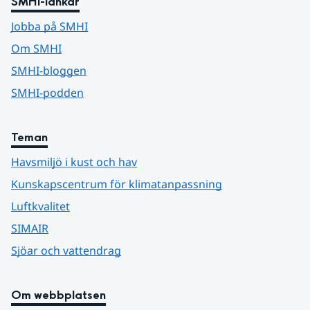
SMHI-länkar
Jobba på SMHI
Om SMHI
SMHI-bloggen
SMHI-podden
Teman
Havsmiljö i kust och hav
Kunskapscentrum för klimatanpassning
Luftkvalitet
SIMAIR
Sjöar och vattendrag
Om webbplatsen