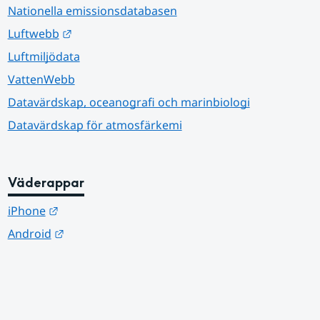
Nationella emissionsdatabasen
Länk till annan webbplats.
Luftwebb
Luftmiljödata
VattenWebb
Datavärdskap, oceanografi och marinbiologi
Datavärdskap för atmosfärkemi
Väderappar
Länk till annan webbplats.
iPhone
Länk till annan webbplats.
Android