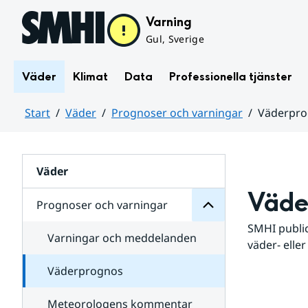
Hoppa till sidans innehåll
Varning
Gul, Sverige
Väder
Klimat
Data
Professionella tjänster
Start
Väder
Prognoser och varningar
Väderpr
varningar
och
Huvudinnehåll
Prognoser
för
Undersidor
Väder
Väde
Prognoser och varningar
SMHI public
Varningar och meddelanden
väder- eller
Väderprognos
Meteorologens kommentar