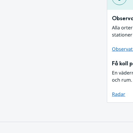
Observa
Alla orte
stationer
Observat
Få koll 
En väder
och rum. 
Radar