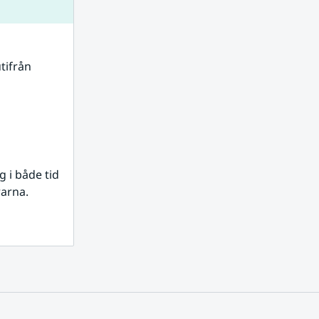
tifrån 
i både tid 
rarna.