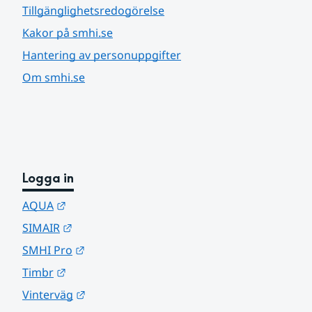
Tillgänglighetsredogörelse
Kakor på smhi.se
Hantering av personuppgifter
Om smhi.se
Logga in
Länk till annan webbplats.
AQUA
Länk till annan webbplats.
SIMAIR
Länk till annan webbplats.
SMHI Pro
Länk till annan webbplats.
Timbr
Länk till annan webbplats.
Vinterväg