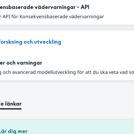
ensbaserade vädervarningar - API
r API för Konsekvensbaserade vädervarningar
Forskning och utveckling
er och varningar
 och avancerad modellutveckling för att du ska veta vad s
e länkar
Lär dig mer