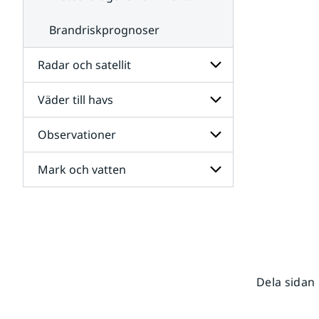
Brandriskprognoser
Radar och satellit
Väder till havs
Undersidor
för
Radar
Observationer
Undersidor
och
för
satellit
Väder
Mark och vatten
Undersidor
till
för
havs
Observationer
Undersidor
för
Mark
och
vatten
Dela sidan