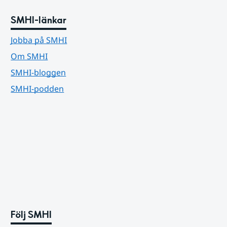
SMHI-länkar
Jobba på SMHI
Om SMHI
SMHI-bloggen
SMHI-podden
Följ SMHI