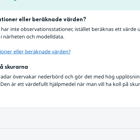
tioner eller beräknade värden?
r har inte observationsstationer, istället beräknas ett värde u
 i närheten och modelldata.
ioner eller beräknade värden?
på skurarna
radar övervakar nederbörd och gör det med hög upplösning 
Den är ett värdefullt hjälpmedel när man vill ha koll på sku