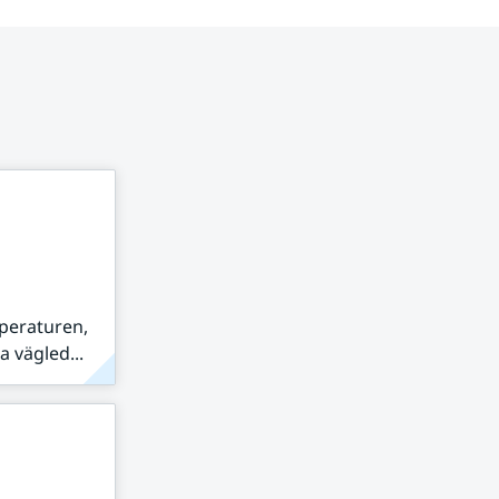
peraturen,
 vägled...