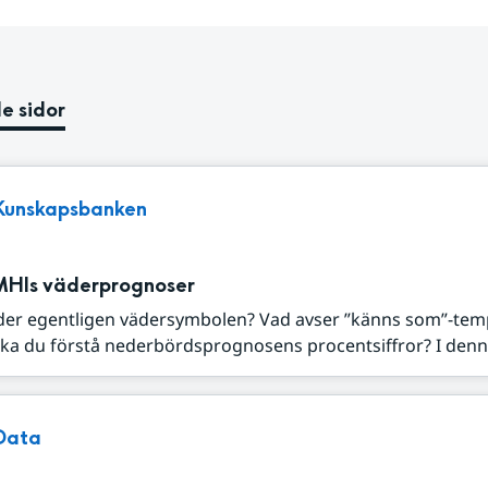
e sidor
Kunskapsbanken
MHIs väderprognoser
der egentligen vädersymbolen? Vad avser ”känns som”-tem
ka du förstå nederbördsprognosens procentsiffror? I denna
Data