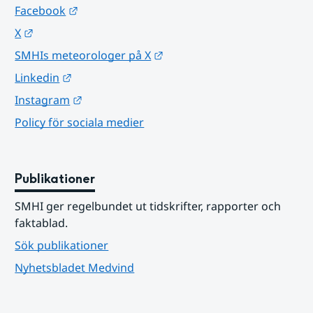
Länk till annan webbplats.
Facebook
Länk till annan webbplats.
X
Länk till annan webbplats.
SMHIs meteorologer på X
Länk till annan webbplats.
Linkedin
Länk till annan webbplats.
Instagram
Policy för sociala medier
Publikationer
SMHI ger regelbundet ut tidskrifter, rapporter och 
faktablad.
Sök publikationer
Nyhetsbladet Medvind