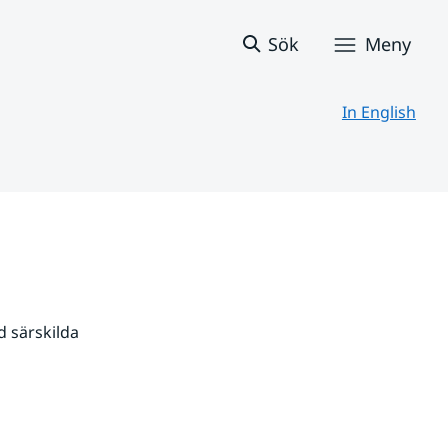
Sök
Meny
In English
 särskilda 