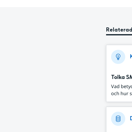
Relaterad
Tolka S
Vad bety
och hur s