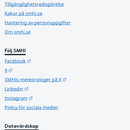
Tillgänglighetsredogörelse
Kakor på smhi.se
Hantering av personuppgifter
Om smhi.se
Följ SMHI
Länk till annan webbplats.
Facebook
Länk till annan webbplats.
X
Länk till annan webbplats.
SMHIs meteorologer på X
Länk till annan webbplats.
Linkedin
Länk till annan webbplats.
Instagram
Policy för sociala medier
Datavärdskap