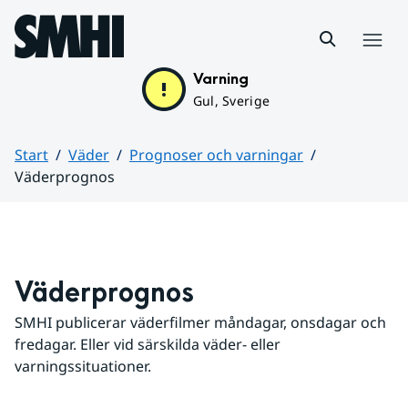
Hoppa till sidans innehåll
Meny
Varning
Gul, Sverige
Start
Väder
Prognoser och varningar
Väderprognos
Huvudinnehåll
Väderprognos
SMHI publicerar väderfilmer måndagar, onsdagar och 
fredagar. Eller vid särskilda väder- eller 
varningssituationer.