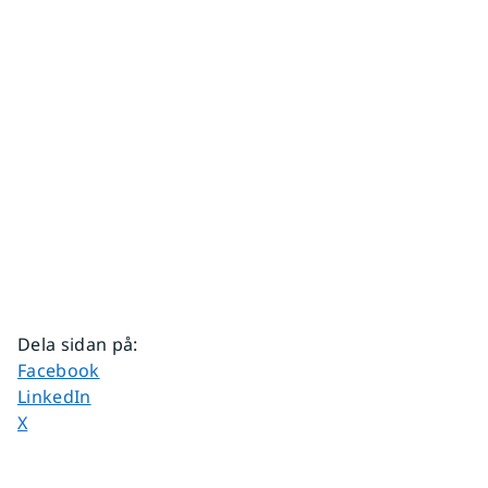
Dela sidan på
:
Dela sidan på
Facebook
Dela sidan på
LinkedIn
Dela sidan på
X