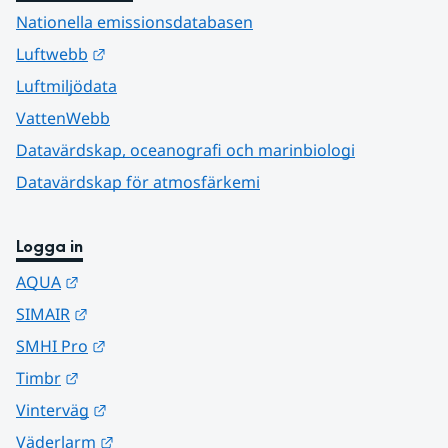
Nationella emissionsdatabasen
Länk till annan webbplats.
Luftwebb
Luftmiljödata
VattenWebb
Datavärdskap, oceanografi och marinbiologi
Datavärdskap för atmosfärkemi
Logga in
Länk till annan webbplats.
AQUA
Länk till annan webbplats.
SIMAIR
Länk till annan webbplats.
SMHI Pro
Länk till annan webbplats.
Timbr
Länk till annan webbplats.
Vinterväg
Länk till annan webbplats.
Väderlarm