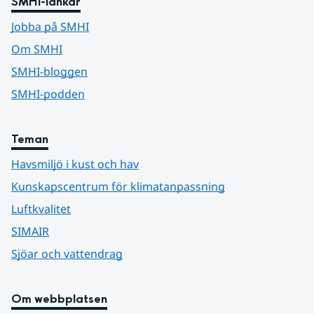
SMHI-länkar
Jobba på SMHI
Om SMHI
SMHI-bloggen
SMHI-podden
Teman
Havsmiljö i kust och hav
Kunskapscentrum för klimatanpassning
Luftkvalitet
SIMAIR
Sjöar och vattendrag
Om webbplatsen