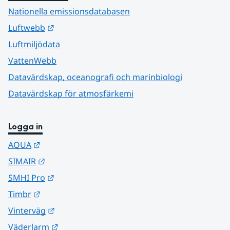
Nationella emissionsdatabasen
Länk till annan webbplats.
Luftwebb
Luftmiljödata
VattenWebb
Datavärdskap, oceanografi och marinbiologi
Datavärdskap för atmosfärkemi
Logga in
Länk till annan webbplats.
AQUA
Länk till annan webbplats.
SIMAIR
Länk till annan webbplats.
SMHI Pro
Länk till annan webbplats.
Timbr
Länk till annan webbplats.
Vinterväg
Länk till annan webbplats.
Väderlarm