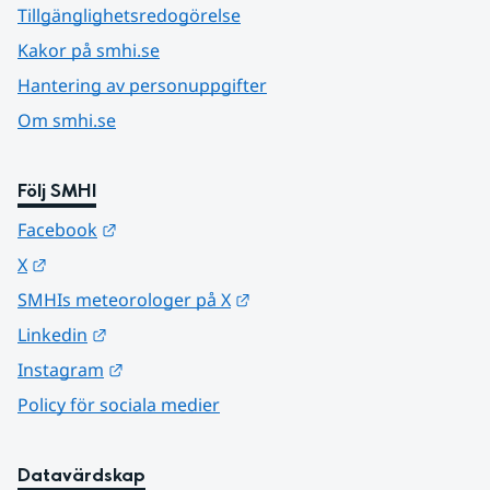
Tillgänglighetsredogörelse
Kakor på smhi.se
Hantering av personuppgifter
Om smhi.se
Följ SMHI
Länk till annan webbplats.
Facebook
Länk till annan webbplats.
X
Länk till annan webbplats.
SMHIs meteorologer på X
Länk till annan webbplats.
Linkedin
Länk till annan webbplats.
Instagram
Policy för sociala medier
Datavärdskap