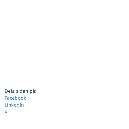
Dela sidan på
:
Dela sidan på
Facebook
Dela sidan på
LinkedIn
Dela sidan på
X