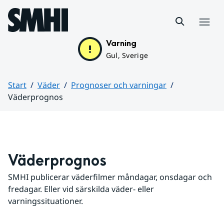
Hoppa till sidans innehåll
Meny
Varning
Gul, Sverige
Start
Väder
Prognoser och varningar
Väderprognos
Huvudinnehåll
Väderprognos
SMHI publicerar väderfilmer måndagar, onsdagar och 
fredagar. Eller vid särskilda väder- eller 
varningssituationer.