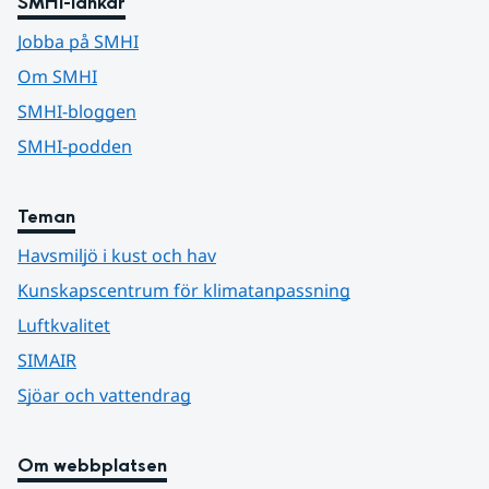
SMHI-länkar
Jobba på SMHI
Om SMHI
SMHI-bloggen
SMHI-podden
Teman
Havsmiljö i kust och hav
Kunskapscentrum för klimatanpassning
Luftkvalitet
SIMAIR
Sjöar och vattendrag
Om webbplatsen