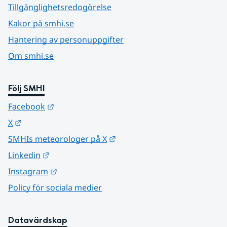
Tillgänglighetsredogörelse
Kakor på smhi.se
Hantering av personuppgifter
Om smhi.se
Följ SMHI
Länk till annan webbplats.
Facebook
Länk till annan webbplats.
X
Länk till annan webbplats.
SMHIs meteorologer på X
Länk till annan webbplats.
Linkedin
Länk till annan webbplats.
Instagram
Policy för sociala medier
Datavärdskap