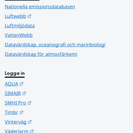
Nationella emissionsdatabasen
Länk till annan webbplats.
Luftwebb
Luftmiljödata
VattenWebb
Datavärdskap, oceanografi och marinbiologi
Datavärdskap för atmosfärkemi
Logga in
Länk till annan webbplats.
AQUA
Länk till annan webbplats.
SIMAIR
Länk till annan webbplats.
SMHI Pro
Länk till annan webbplats.
Timbr
Länk till annan webbplats.
Vinterväg
Länk till annan webbplats.
Väderlarm