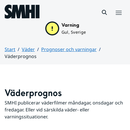
Hoppa till sidans innehåll
Meny
Varning
Gul, Sverige
Start
Väder
Prognoser och varningar
Väderprognos
Huvudinnehåll
Väderprognos
SMHI publicerar väderfilmer måndagar, onsdagar och 
fredagar. Eller vid särskilda väder- eller 
varningssituationer.