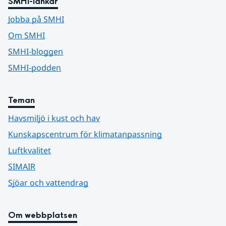
SMHI-länkar
Jobba på SMHI
Om SMHI
SMHI-bloggen
SMHI-podden
Teman
Havsmiljö i kust och hav
Kunskapscentrum för klimatanpassning
Luftkvalitet
SIMAIR
Sjöar och vattendrag
Om webbplatsen