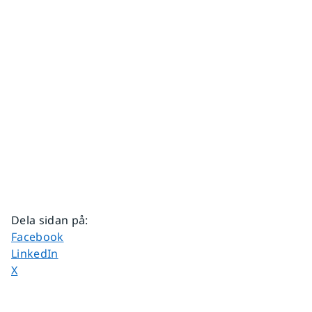
Dela sidan på
:
Dela sidan på
Facebook
Dela sidan på
LinkedIn
Dela sidan på
X