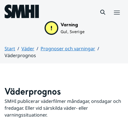
Hoppa till sidans innehåll
Meny
Varning
Gul, Sverige
Start
Väder
Prognoser och varningar
Väderprognos
Huvudinnehåll
Väderprognos
SMHI publicerar väderfilmer måndagar, onsdagar och 
fredagar. Eller vid särskilda väder- eller 
varningssituationer.