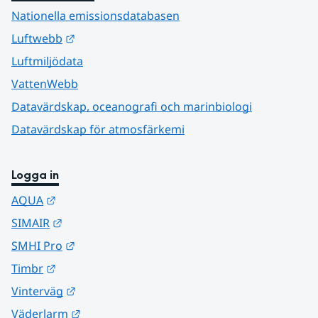
Nationella emissionsdatabasen
Länk till annan webbplats.
Luftwebb
Luftmiljödata
VattenWebb
Datavärdskap, oceanografi och marinbiologi
Datavärdskap för atmosfärkemi
Logga in
Länk till annan webbplats.
AQUA
Länk till annan webbplats.
SIMAIR
Länk till annan webbplats.
SMHI Pro
Länk till annan webbplats.
Timbr
Länk till annan webbplats.
Vinterväg
Länk till annan webbplats.
Väderlarm