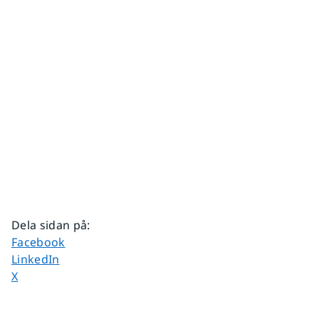
Dela sidan på
:
Dela sidan på
Facebook
Dela sidan på
LinkedIn
Dela sidan på
X