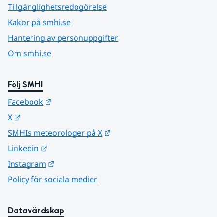
Tillgänglighetsredogörelse
Kakor på smhi.se
Hantering av personuppgifter
Om smhi.se
Följ SMHI
Länk till annan webbplats.
Facebook
Länk till annan webbplats.
X
Länk till annan webbplats.
SMHIs meteorologer på X
Länk till annan webbplats.
Linkedin
Länk till annan webbplats.
Instagram
Policy för sociala medier
Datavärdskap