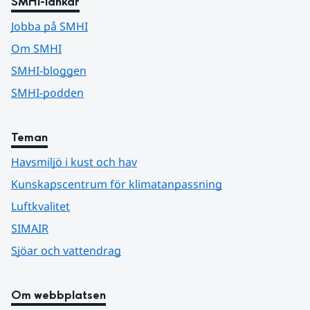
SMHI-länkar
Jobba på SMHI
Om SMHI
SMHI-bloggen
SMHI-podden
Teman
Havsmiljö i kust och hav
Kunskapscentrum för klimatanpassning
Luftkvalitet
SIMAIR
Sjöar och vattendrag
Om webbplatsen