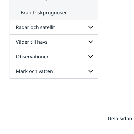
Brandriskprognoser
Radar och satellit
Väder till havs
Undersidor
för
Radar
Observationer
Undersidor
och
för
satellit
Väder
Mark och vatten
Undersidor
till
för
havs
Observationer
Undersidor
för
Mark
och
vatten
Dela sidan