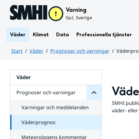
Hoppa till sidans innehåll
Varning
Gul, Sverige
Väder
Klimat
Data
Professionella tjänster
Start
Väder
Prognoser och varningar
Väderpr
varningar
och
Huvudinnehåll
Prognoser
för
Undersidor
Väder
Väde
Prognoser och varningar
SMHI public
Varningar och meddelanden
väder- eller
Väderprognos
Meteorologens kommentar