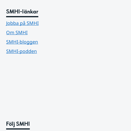
SMHI-länkar
Jobba på SMHI
Om SMHI
SMHI-bloggen
SMHI-podden
Följ SMHI