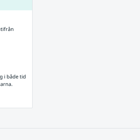
tifrån 
i både tid 
rarna.