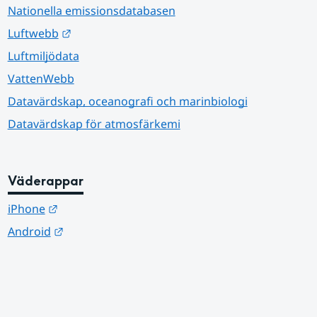
Nationella emissionsdatabasen
Länk till annan webbplats.
Luftwebb
Luftmiljödata
VattenWebb
Datavärdskap, oceanografi och marinbiologi
Datavärdskap för atmosfärkemi
Väderappar
Länk till annan webbplats.
iPhone
Länk till annan webbplats.
Android