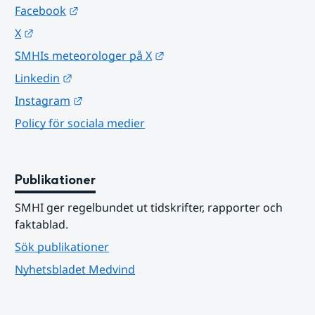
Länk till annan webbplats.
Facebook
Länk till annan webbplats.
X
Länk till annan webbplats.
SMHIs meteorologer på X
Länk till annan webbplats.
Linkedin
Länk till annan webbplats.
Instagram
Policy för sociala medier
Publikationer
SMHI ger regelbundet ut tidskrifter, rapporter och 
faktablad.
Sök publikationer
Nyhetsbladet Medvind