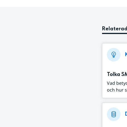
Relaterad
Tolka S
Vad bety
och hur s