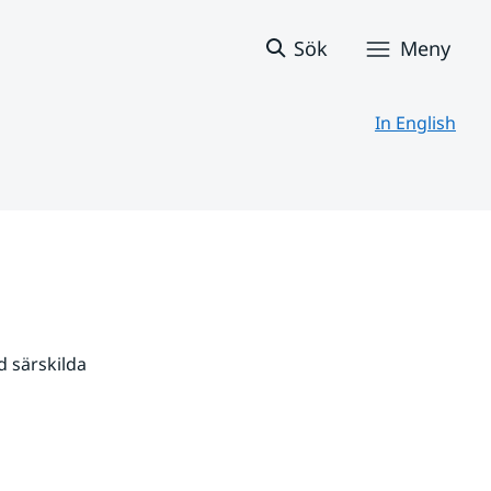
Sök
Meny
In English
 särskilda 