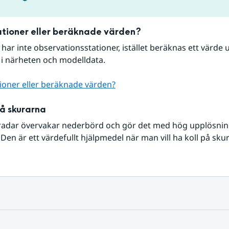
tioner eller beräknade värden?
r har inte observationsstationer, istället beräknas ett värde u
 i närheten och modelldata.
ioner eller beräknade värden?
på skurarna
radar övervakar nederbörd och gör det med hög upplösning 
Den är ett värdefullt hjälpmedel när man vill ha koll på sku