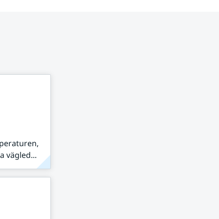
peraturen,
 vägled...