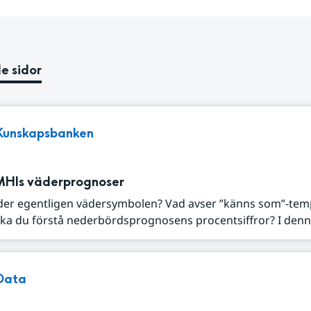
e sidor
Kunskapsbanken
MHIs väderprognoser
der egentligen vädersymbolen? Vad avser ”känns som”-tem
ka du förstå nederbördsprognosens procentsiffror? I denna
Data