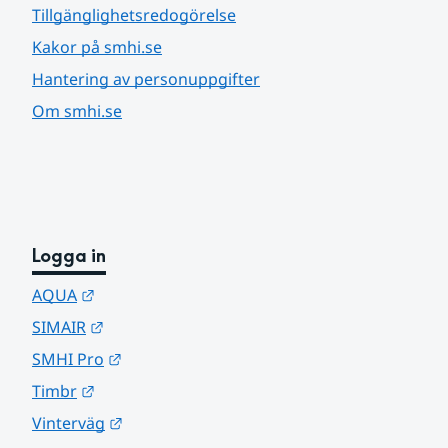
Tillgänglighetsredogörelse
Kakor på smhi.se
Hantering av personuppgifter
Om smhi.se
Logga in
Länk till annan webbplats.
AQUA
Länk till annan webbplats.
SIMAIR
Länk till annan webbplats.
SMHI Pro
Länk till annan webbplats.
Timbr
Länk till annan webbplats.
Vinterväg