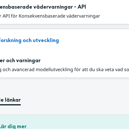
ensbaserade vädervarningar - API
r API för Konsekvensbaserade vädervarningar
Forskning och utveckling
er och varningar
 och avancerad modellutveckling för att du ska veta vad s
e länkar
Lär dig mer