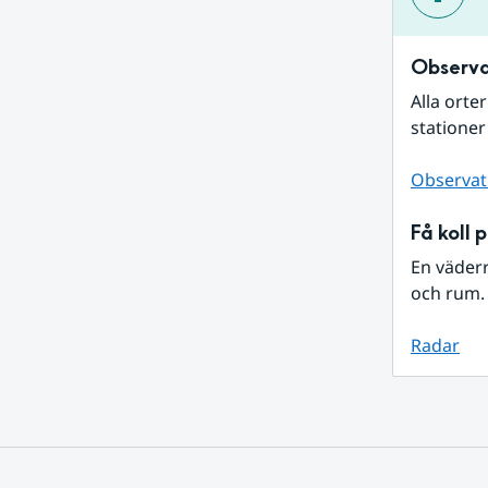
Observa
Alla orte
stationer
Observat
Få koll 
En väder
och rum. 
Radar