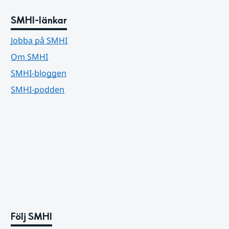
SMHI-länkar
Jobba på SMHI
Om SMHI
SMHI-bloggen
SMHI-podden
Följ SMHI