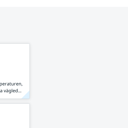
peraturen,
 vägled...