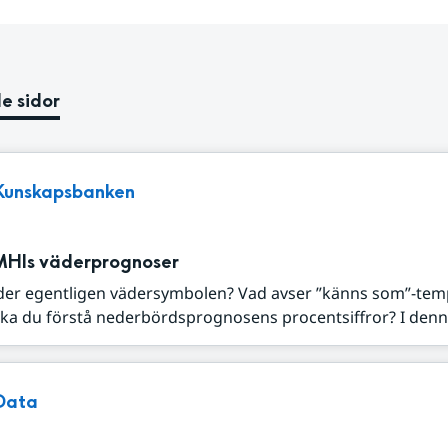
e sidor
Kunskapsbanken
MHIs väderprognoser
der egentligen vädersymbolen? Vad avser ”känns som”-tem
ka du förstå nederbördsprognosens procentsiffror? I denna
Data