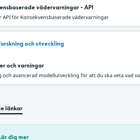
ensbaserade vädervarningar - API
r API för Konsekvensbaserade vädervarningar
Forskning och utveckling
er och varningar
 och avancerad modellutveckling för att du ska veta vad s
e länkar
Lär dig mer