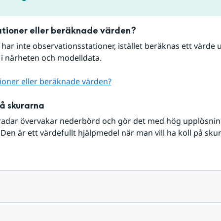
tioner eller beräknade värden?
r har inte observationsstationer, istället beräknas ett värde u
 i närheten och modelldata.
ioner eller beräknade värden?
på skurarna
radar övervakar nederbörd och gör det med hög upplösning 
Den är ett värdefullt hjälpmedel när man vill ha koll på sku