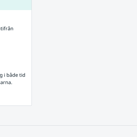
tifrån 
i både tid 
rarna.