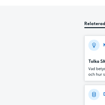
Relaterad
Tolka S
Vad bety
och hur s