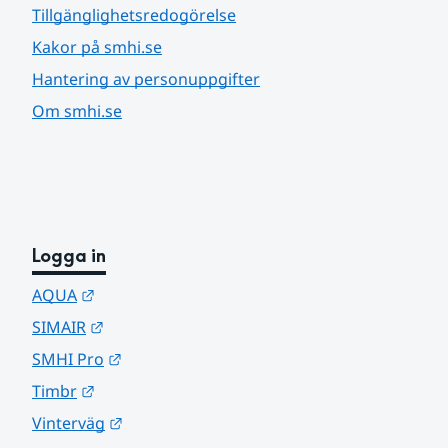
Tillgänglighetsredogörelse
Kakor på smhi.se
Hantering av personuppgifter
Om smhi.se
Logga in
Länk till annan webbplats.
AQUA
Länk till annan webbplats.
SIMAIR
Länk till annan webbplats.
SMHI Pro
Länk till annan webbplats.
Timbr
Länk till annan webbplats.
Vinterväg