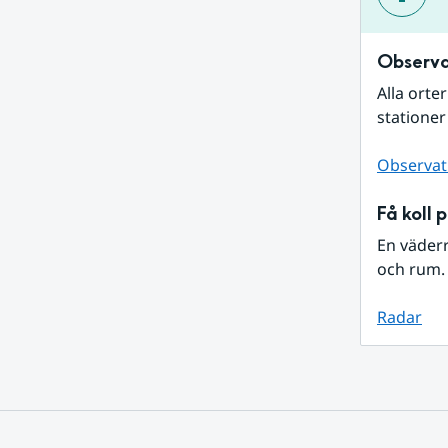
Observa
Alla orte
stationer
Observat
Få koll 
En väder
och rum. 
Radar