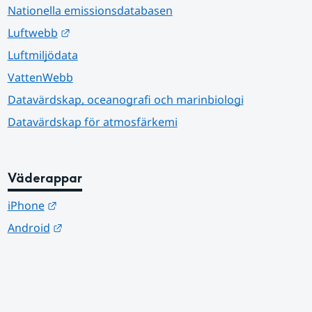
Nationella emissionsdatabasen
Länk till annan webbplats.
Luftwebb
Luftmiljödata
VattenWebb
Datavärdskap, oceanografi och marinbiologi
Datavärdskap för atmosfärkemi
Väderappar
Länk till annan webbplats.
iPhone
Länk till annan webbplats.
Android