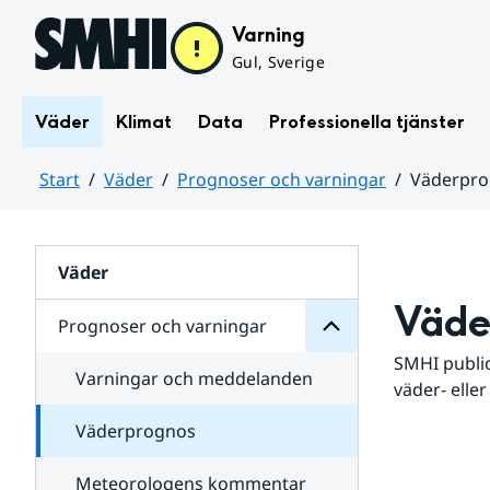
Hoppa till sidans innehåll
Varning
Gul, Sverige
Väder
Klimat
Data
Professionella tjänster
Start
Väder
Prognoser och varningar
Väderpr
varningar
och
Huvudinnehåll
Prognoser
för
Undersidor
Väder
Väde
Prognoser och varningar
SMHI public
Varningar och meddelanden
väder- eller
Väderprognos
Meteorologens kommentar