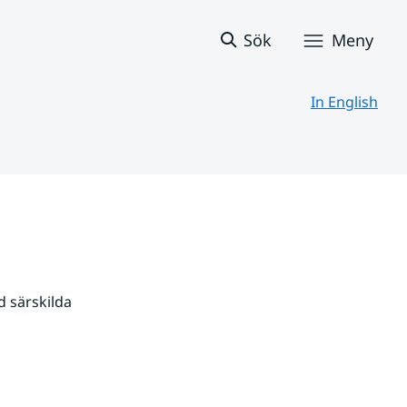
Sök
Meny
In English
 särskilda 