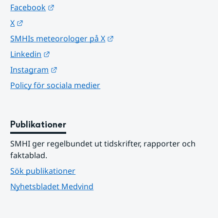
Länk till annan webbplats.
Facebook
Länk till annan webbplats.
X
Länk till annan webbplats.
SMHIs meteorologer på X
Länk till annan webbplats.
Linkedin
Länk till annan webbplats.
Instagram
Policy för sociala medier
Publikationer
SMHI ger regelbundet ut tidskrifter, rapporter och 
faktablad.
Sök publikationer
Nyhetsbladet Medvind