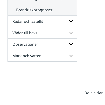
Brandriskprognoser
Radar och satellit
Väder till havs
Undersidor
för
Radar
Observationer
Undersidor
och
för
satellit
Väder
Mark och vatten
Undersidor
till
för
havs
Observationer
Undersidor
för
Mark
och
vatten
Dela sidan