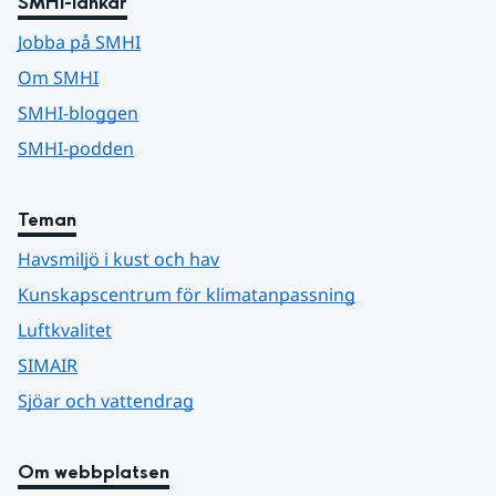
SMHI-länkar
Jobba på SMHI
Om SMHI
SMHI-bloggen
SMHI-podden
Teman
Havsmiljö i kust och hav
Kunskapscentrum för klimatanpassning
Luftkvalitet
SIMAIR
Sjöar och vattendrag
Om webbplatsen