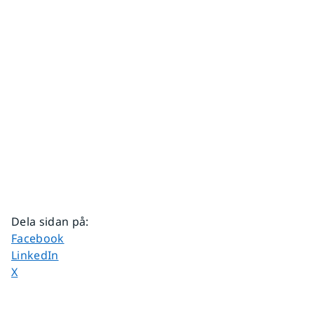
Dela sidan på
:
Dela sidan på
Facebook
Dela sidan på
LinkedIn
Dela sidan på
X