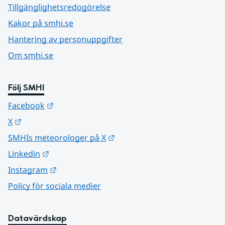
Tillgänglighetsredogörelse
Kakor på smhi.se
Hantering av personuppgifter
Om smhi.se
Följ SMHI
Länk till annan webbplats.
Facebook
Länk till annan webbplats.
X
Länk till annan webbplats.
SMHIs meteorologer på X
Länk till annan webbplats.
Linkedin
Länk till annan webbplats.
Instagram
Policy för sociala medier
Datavärdskap