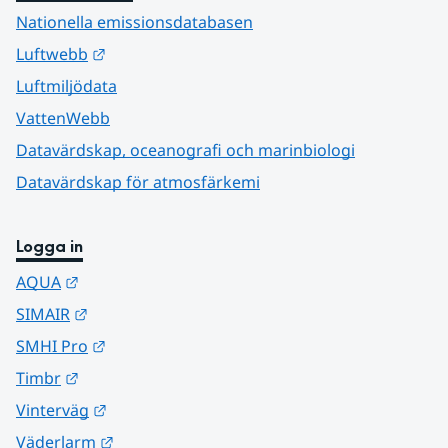
Nationella emissionsdatabasen
Länk till annan webbplats.
Luftwebb
Luftmiljödata
VattenWebb
Datavärdskap, oceanografi och marinbiologi
Datavärdskap för atmosfärkemi
Logga in
Länk till annan webbplats.
AQUA
Länk till annan webbplats.
SIMAIR
Länk till annan webbplats.
SMHI Pro
Länk till annan webbplats.
Timbr
Länk till annan webbplats.
Vinterväg
Länk till annan webbplats.
Väderlarm