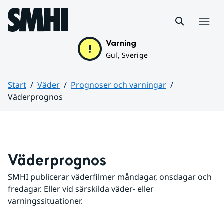
Hoppa till sidans innehåll
Meny
Varning
Gul, Sverige
Start
Väder
Prognoser och varningar
Väderprognos
Huvudinnehåll
Väderprognos
SMHI publicerar väderfilmer måndagar, onsdagar och 
fredagar. Eller vid särskilda väder- eller 
varningssituationer.