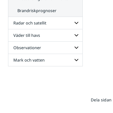
Brandriskprognoser
Radar och satellit
Väder till havs
Undersidor
för
Radar
Observationer
Undersidor
och
för
satellit
Väder
Mark och vatten
Undersidor
till
för
havs
Observationer
Undersidor
för
Mark
och
vatten
Dela sidan