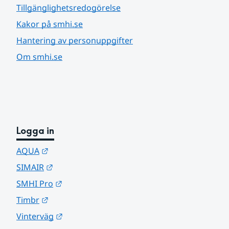
Tillgänglighetsredogörelse
Kakor på smhi.se
Hantering av personuppgifter
Om smhi.se
Logga in
Länk till annan webbplats.
AQUA
Länk till annan webbplats.
SIMAIR
Länk till annan webbplats.
SMHI Pro
Länk till annan webbplats.
Timbr
Länk till annan webbplats.
Vinterväg