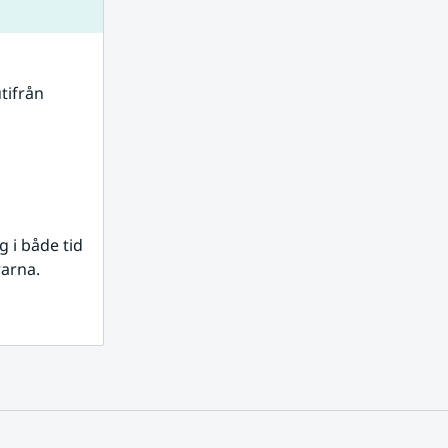
tifrån 
i både tid 
rarna.