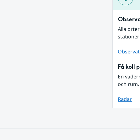
Observa
Alla orte
stationer
Observat
Få koll 
En väder
och rum. 
Radar