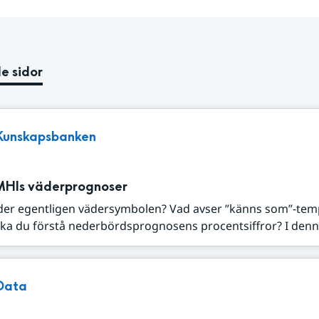
e sidor
Kunskapsbanken
MHIs väderprognoser
der egentligen vädersymbolen? Vad avser ”känns som”-tem
ka du förstå nederbördsprognosens procentsiffror? I denna
Data