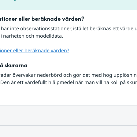
tioner eller beräknade värden?
r har inte observationsstationer, istället beräknas ett värde u
 i närheten och modelldata.
ioner eller beräknade värden?
på skurarna
radar övervakar nederbörd och gör det med hög upplösning 
Den är ett värdefullt hjälpmedel när man vill ha koll på sku