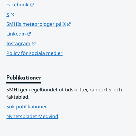
Länk till annan webbplats.
Facebook
Länk till annan webbplats.
X
Länk till annan webbplats.
SMHIs meteorologer på X
Länk till annan webbplats.
Linkedin
Länk till annan webbplats.
Instagram
Policy för sociala medier
Publikationer
SMHI ger regelbundet ut tidskrifter, rapporter och 
faktablad.
Sök publikationer
Nyhetsbladet Medvind