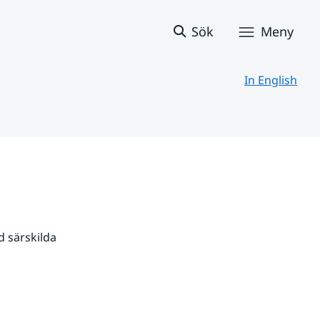
Sök
Meny
In English
 särskilda 