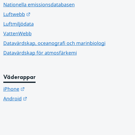
Nationella emissionsdatabasen
Länk till annan webbplats.
Luftwebb
Luftmiljödata
VattenWebb
Datavärdskap, oceanografi och marinbiologi
Datavärdskap för atmosfärkemi
Väderappar
Länk till annan webbplats.
iPhone
Länk till annan webbplats.
Android