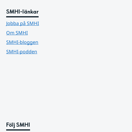
SMHI-länkar
Jobba på SMHI
Om SMHI
SMHI-bloggen
SMHI-podden
Följ SMHI