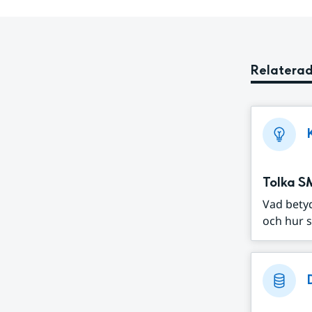
Relaterad
Tolka S
Vad bety
och hur s