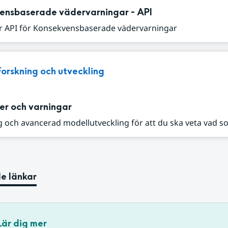
ensbaserade vädervarningar - API
r API för Konsekvensbaserade vädervarningar
Forskning och utveckling
er och varningar
 och avancerad modellutveckling för att du ska veta vad s
e länkar
Lär dig mer