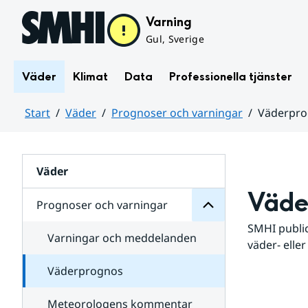
Hoppa till sidans innehåll
Varning
Gul, Sverige
Väder
Klimat
Data
Professionella tjänster
Start
Väder
Prognoser och varningar
Väderpr
varningar
och
Huvudinnehåll
Prognoser
för
Undersidor
Väder
Väde
Prognoser och varningar
SMHI public
Varningar och meddelanden
väder- eller
Väderprognos
Meteorologens kommentar