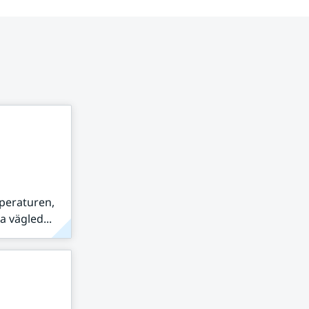
peraturen,
 vägled...