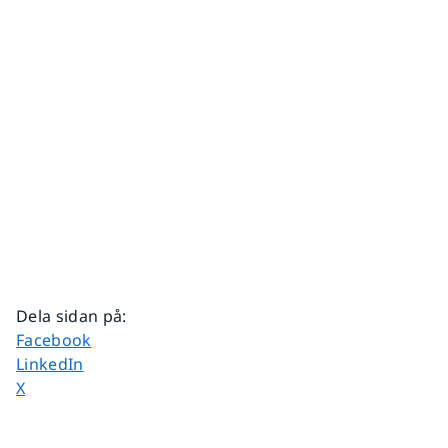
Dela sidan på
:
Dela sidan på
Facebook
Dela sidan på
LinkedIn
Dela sidan på
X