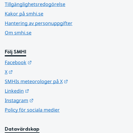
Tillgänglighetsredogörelse
Kakor på smhi.se
Hantering av personuppgifter
Om smhi.se
Följ SMHI
Länk till annan webbplats.
Facebook
Länk till annan webbplats.
X
Länk till annan webbplats.
SMHIs meteorologer på X
Länk till annan webbplats.
Linkedin
Länk till annan webbplats.
Instagram
Policy för sociala medier
Datavärdskap