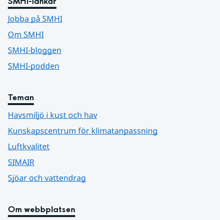
SMHI-länkar
Jobba på SMHI
Om SMHI
SMHI-bloggen
SMHI-podden
Teman
Havsmiljö i kust och hav
Kunskapscentrum för klimatanpassning
Luftkvalitet
SIMAIR
Sjöar och vattendrag
Om webbplatsen