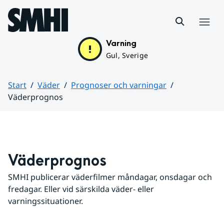
Hoppa till sidans innehåll
Meny
Varning
Gul, Sverige
Start
Väder
Prognoser och varningar
Väderprognos
Huvudinnehåll
Väderprognos
SMHI publicerar väderfilmer måndagar, onsdagar och 
fredagar. Eller vid särskilda väder- eller 
varningssituationer.