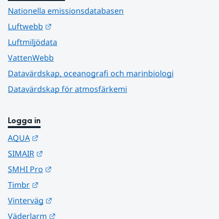
Nationella emissionsdatabasen
Länk till annan webbplats.
Luftwebb
Luftmiljödata
VattenWebb
Datavärdskap, oceanografi och marinbiologi
Datavärdskap för atmosfärkemi
Logga in
Länk till annan webbplats.
AQUA
Länk till annan webbplats.
SIMAIR
Länk till annan webbplats.
SMHI Pro
Länk till annan webbplats.
Timbr
Länk till annan webbplats.
Vinterväg
Länk till annan webbplats.
Väderlarm