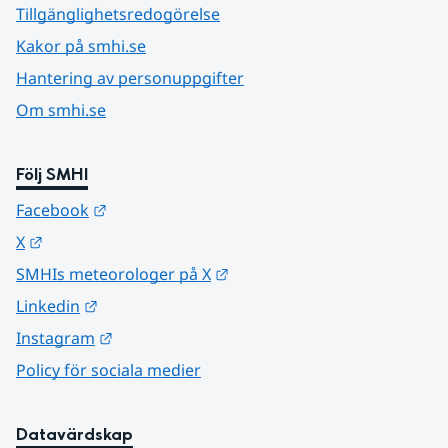
Tillgänglighetsredogörelse
Kakor på smhi.se
Hantering av personuppgifter
Om smhi.se
Följ SMHI
Länk till annan webbplats.
Facebook
Länk till annan webbplats.
X
Länk till annan webbplats.
SMHIs meteorologer på X
Länk till annan webbplats.
Linkedin
Länk till annan webbplats.
Instagram
Policy för sociala medier
Datavärdskap