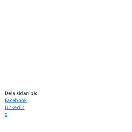
Dela sidan på
:
Dela sidan på
Facebook
Dela sidan på
LinkedIn
Dela sidan på
X