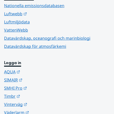
Nationella emissionsdatabasen
Länk till annan webbplats.
Luftwebb
Luftmiljödata
VattenWebb
Datavärdskap, oceanografi och marinbiologi
Datavärdskap för atmosfärkemi
Logga in
Länk till annan webbplats.
AQUA
Länk till annan webbplats.
SIMAIR
Länk till annan webbplats.
SMHI Pro
Länk till annan webbplats.
Timbr
Länk till annan webbplats.
Vinterväg
Länk till annan webbplats.
Väderlarm