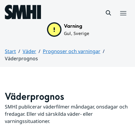
Hoppa till sidans innehåll
Meny
Varning
Gul, Sverige
Start
Väder
Prognoser och varningar
Väderprognos
Huvudinnehåll
Väderprognos
SMHI publicerar väderfilmer måndagar, onsdagar och 
fredagar. Eller vid särskilda väder- eller 
varningssituationer.