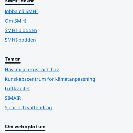
SMHI-länkar
Jobba på SMHI
Om SMHI
SMHI-bloggen
SMHI-podden
Teman
Havsmiljö i kust och hav
Kunskapscentrum för klimatanpassning
Luftkvalitet
SIMAIR
Sjöar och vattendrag
Om webbplatsen