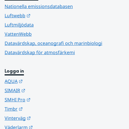
Nationella emissionsdatabasen
Länk till annan webbplats.
Luftwebb
Luftmiljödata
VattenWebb
Datavärdskap, oceanografi och marinbiologi
Datavärdskap för atmosfärkemi
Logga in
Länk till annan webbplats.
AQUA
Länk till annan webbplats.
SIMAIR
Länk till annan webbplats.
SMHI Pro
Länk till annan webbplats.
Timbr
Länk till annan webbplats.
Vinterväg
Länk till annan webbplats.
Väderlarm