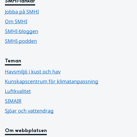
SMHI-länkar
Jobba på SMHI
Om SMHI
SMHI-bloggen
SMHI-podden
Teman
Havsmiljö i kust och hav
Kunskapscentrum för klimatanpassning
Luftkvalitet
SIMAIR
Sjöar och vattendrag
Om webbplatsen