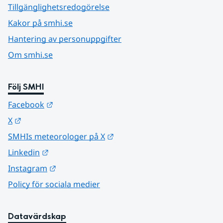
Tillgänglighetsredogörelse
Kakor på smhi.se
Hantering av personuppgifter
Om smhi.se
Följ SMHI
Länk till annan webbplats.
Facebook
Länk till annan webbplats.
X
Länk till annan webbplats.
SMHIs meteorologer på X
Länk till annan webbplats.
Linkedin
Länk till annan webbplats.
Instagram
Policy för sociala medier
Datavärdskap