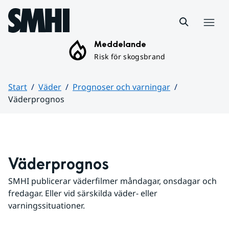
Hoppa till sidans innehåll
Meny
Meddelande
Risk för skogsbrand
Start
Väder
Prognoser och varningar
Väderprognos
Huvudinnehåll
Väderprognos
SMHI publicerar väderfilmer måndagar, onsdagar och 
fredagar. Eller vid särskilda väder- eller 
varningssituationer.