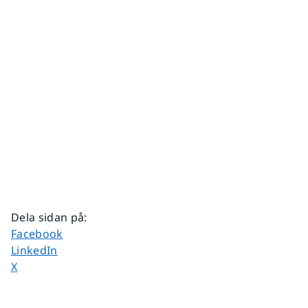
Dela sidan på
:
Dela sidan på
Facebook
Dela sidan på
LinkedIn
Dela sidan på
X