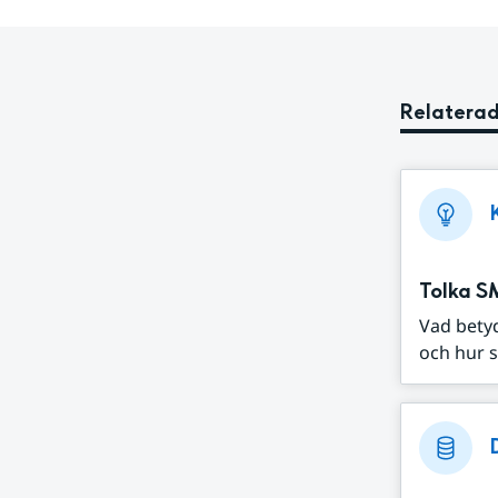
Relaterad
Tolka S
Vad bety
och hur s