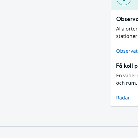
Observa
Alla orte
stationer
Observat
Få koll 
En väder
och rum. 
Radar