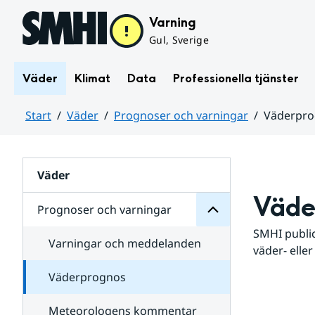
Hoppa till sidans innehåll
Varning
Gul, Sverige
Väder
Klimat
Data
Professionella tjänster
Start
Väder
Prognoser och varningar
Väderpr
varningar
och
Huvudinnehåll
Prognoser
för
Undersidor
Väder
Väde
Prognoser och varningar
SMHI public
Varningar och meddelanden
väder- eller
Väderprognos
Meteorologens kommentar