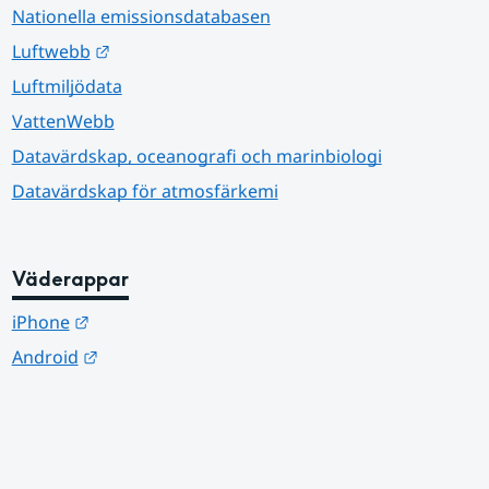
Nationella emissionsdatabasen
Länk till annan webbplats.
Luftwebb
Luftmiljödata
VattenWebb
Datavärdskap, oceanografi och marinbiologi
Datavärdskap för atmosfärkemi
Väderappar
Länk till annan webbplats.
iPhone
Länk till annan webbplats.
Android