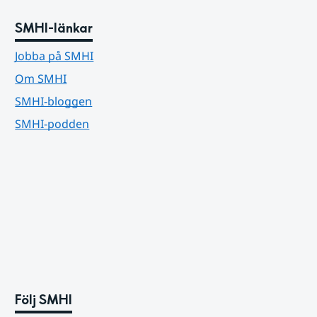
SMHI-länkar
Jobba på SMHI
Om SMHI
SMHI-bloggen
SMHI-podden
Följ SMHI