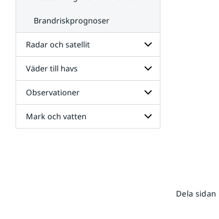
Brandriskprognoser
Radar och satellit
Väder till havs
Undersidor
för
Radar
Observationer
Undersidor
och
för
satellit
Väder
Mark och vatten
Undersidor
till
för
havs
Observationer
Undersidor
för
Mark
och
vatten
Dela sidan