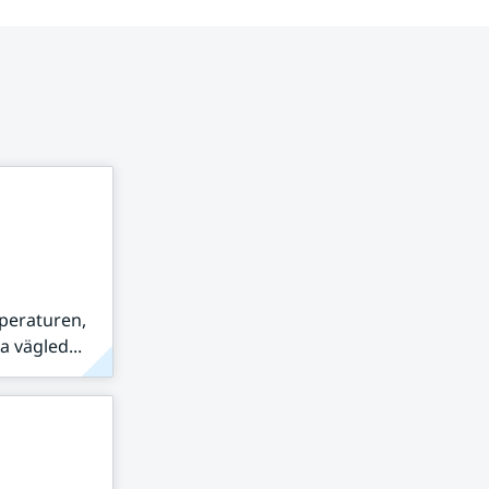
peraturen,
 vägled...