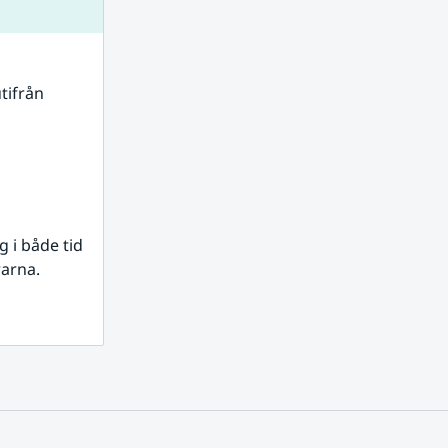
tifrån 
i både tid 
rarna.