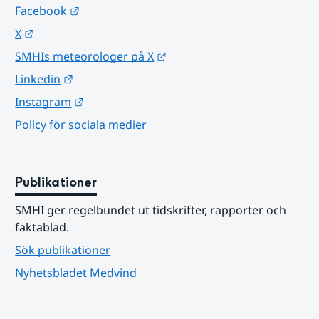
Länk till annan webbplats.
Facebook
Länk till annan webbplats.
X
Länk till annan webbplats.
SMHIs meteorologer på X
Länk till annan webbplats.
Linkedin
Länk till annan webbplats.
Instagram
Policy för sociala medier
Publikationer
SMHI ger regelbundet ut tidskrifter, rapporter och 
faktablad.
Sök publikationer
Nyhetsbladet Medvind