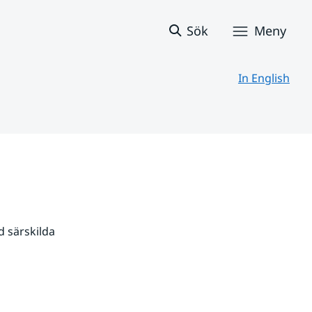
Sök
Meny
In English
 särskilda 