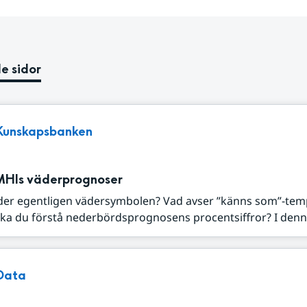
e sidor
Kunskapsbanken
MHIs väderprognoser
der egentligen vädersymbolen? Vad avser ”känns som”-tem
ka du förstå nederbördsprognosens procentsiffror? I denna
Data