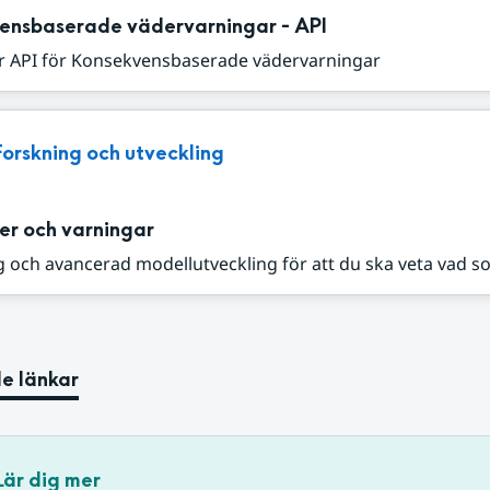
ensbaserade vädervarningar - API
r API för Konsekvensbaserade vädervarningar
Forskning och utveckling
er och varningar
 och avancerad modellutveckling för att du ska veta vad s
e länkar
Lär dig mer