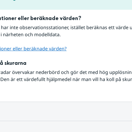
tioner eller beräknade värden?
r har inte observationsstationer, istället beräknas ett värde u
 i närheten och modelldata.
ioner eller beräknade värden?
på skurarna
radar övervakar nederbörd och gör det med hög upplösning 
Den är ett värdefullt hjälpmedel när man vill ha koll på sku