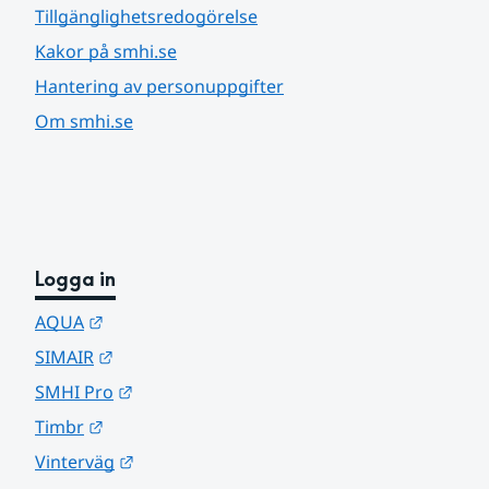
Tillgänglighetsredogörelse
Kakor på smhi.se
Hantering av personuppgifter
Om smhi.se
Logga in
Länk till annan webbplats.
AQUA
Länk till annan webbplats.
SIMAIR
Länk till annan webbplats.
SMHI Pro
Länk till annan webbplats.
Timbr
Länk till annan webbplats.
Vinterväg