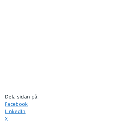
Dela sidan på
:
Dela sidan på
Facebook
Dela sidan på
LinkedIn
Dela sidan på
X