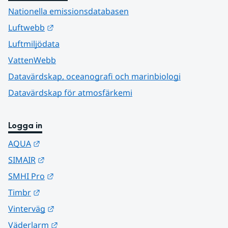
Nationella emissionsdatabasen
Länk till annan webbplats.
Luftwebb
Luftmiljödata
VattenWebb
Datavärdskap, oceanografi och marinbiologi
Datavärdskap för atmosfärkemi
Logga in
Länk till annan webbplats.
AQUA
Länk till annan webbplats.
SIMAIR
Länk till annan webbplats.
SMHI Pro
Länk till annan webbplats.
Timbr
Länk till annan webbplats.
Vinterväg
Länk till annan webbplats.
Väderlarm