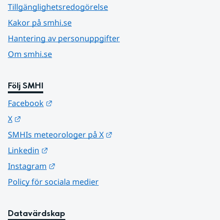
Tillgänglighetsredogörelse
Kakor på smhi.se
Hantering av personuppgifter
Om smhi.se
Följ SMHI
Länk till annan webbplats.
Facebook
Länk till annan webbplats.
X
Länk till annan webbplats.
SMHIs meteorologer på X
Länk till annan webbplats.
Linkedin
Länk till annan webbplats.
Instagram
Policy för sociala medier
Datavärdskap