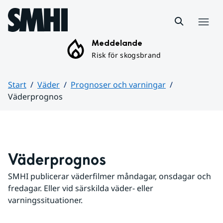
Hoppa till sidans innehåll
Meny
Meddelande
Risk för skogsbrand
Start
Väder
Prognoser och varningar
Väderprognos
Huvudinnehåll
Väderprognos
SMHI publicerar väderfilmer måndagar, onsdagar och 
fredagar. Eller vid särskilda väder- eller 
varningssituationer.