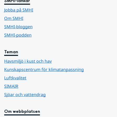
SMHI-länkar
Jobba på SMHI
Om SMHI
SMHI-bloggen
SMHI-podden
Teman
Havsmiljö i kust och hav
Kunskapscentrum för klimatanpassning
Luftkvalitet
SIMAIR
Sjöar och vattendrag
Om webbplatsen