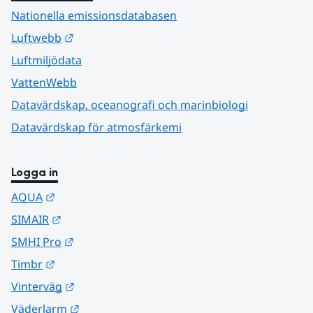
Nationella emissionsdatabasen
Länk till annan webbplats.
Luftwebb
Luftmiljödata
VattenWebb
Datavärdskap, oceanografi och marinbiologi
Datavärdskap för atmosfärkemi
Logga in
Länk till annan webbplats.
AQUA
Länk till annan webbplats.
SIMAIR
Länk till annan webbplats.
SMHI Pro
Länk till annan webbplats.
Timbr
Länk till annan webbplats.
Vinterväg
Länk till annan webbplats.
Väderlarm