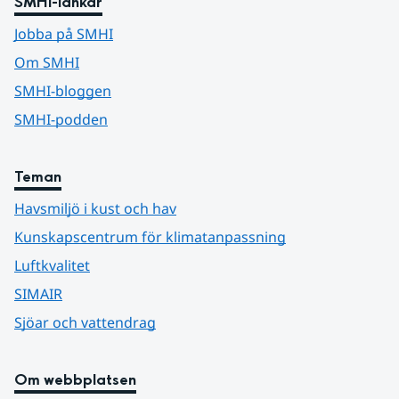
SMHI-länkar
Jobba på SMHI
Om SMHI
SMHI-bloggen
SMHI-podden
Teman
Havsmiljö i kust och hav
Kunskapscentrum för klimatanpassning
Luftkvalitet
SIMAIR
Sjöar och vattendrag
Om webbplatsen