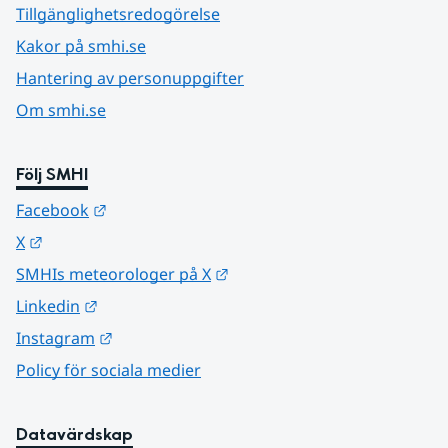
Tillgänglighetsredogörelse
Kakor på smhi.se
Hantering av personuppgifter
Om smhi.se
Följ SMHI
Länk till annan webbplats.
Facebook
Länk till annan webbplats.
X
Länk till annan webbplats.
SMHIs meteorologer på X
Länk till annan webbplats.
Linkedin
Länk till annan webbplats.
Instagram
Policy för sociala medier
Datavärdskap