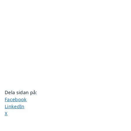
Dela sidan på
:
Dela sidan på
Facebook
Dela sidan på
LinkedIn
Dela sidan på
X