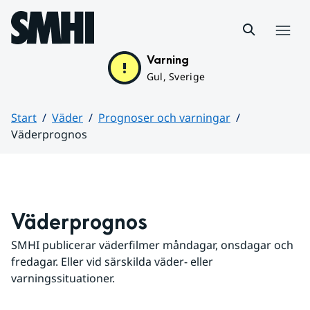
Hoppa till sidans innehåll
Meny
Varning
Gul, Sverige
Start
Väder
Prognoser och varningar
Väderprognos
Huvudinnehåll
Väderprognos
SMHI publicerar väderfilmer måndagar, onsdagar och 
fredagar. Eller vid särskilda väder- eller 
varningssituationer.