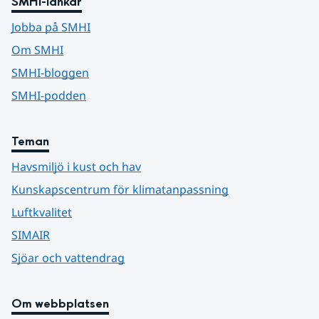
SMHI-länkar
Jobba på SMHI
Om SMHI
SMHI-bloggen
SMHI-podden
Teman
Havsmiljö i kust och hav
Kunskapscentrum för klimatanpassning
Luftkvalitet
SIMAIR
Sjöar och vattendrag
Om webbplatsen