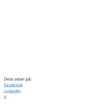
Dela sidan på
:
Dela sidan på
Facebook
Dela sidan på
LinkedIn
Dela sidan på
X