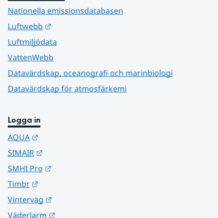
Nationella emissionsdatabasen
Länk till annan webbplats.
Luftwebb
Luftmiljödata
VattenWebb
Datavärdskap, oceanografi och marinbiologi
Datavärdskap för atmosfärkemi
Logga in
Länk till annan webbplats.
AQUA
Länk till annan webbplats.
SIMAIR
Länk till annan webbplats.
SMHI Pro
Länk till annan webbplats.
Timbr
Länk till annan webbplats.
Vinterväg
Länk till annan webbplats.
Väderlarm