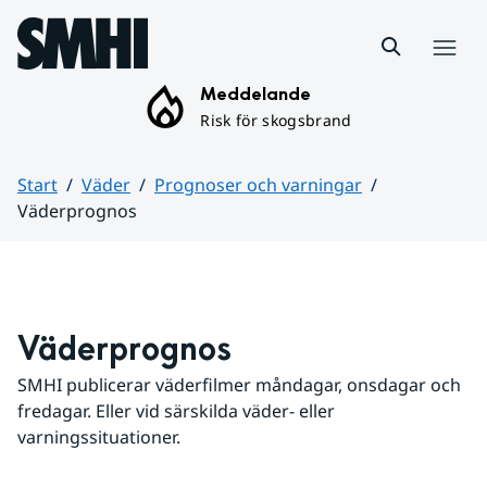
Hoppa till sidans innehåll
Meny
Meddelande
Risk för skogsbrand
Start
Väder
Prognoser och varningar
Väderprognos
Huvudinnehåll
Väderprognos
SMHI publicerar väderfilmer måndagar, onsdagar och 
fredagar. Eller vid särskilda väder- eller 
varningssituationer.