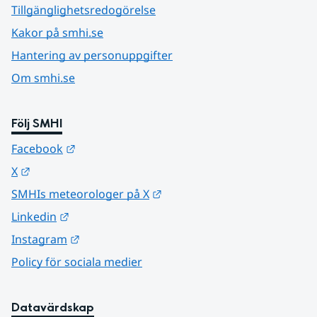
Tillgänglighetsredogörelse
Kakor på smhi.se
Hantering av personuppgifter
Om smhi.se
Följ SMHI
Länk till annan webbplats.
Facebook
Länk till annan webbplats.
X
Länk till annan webbplats.
SMHIs meteorologer på X
Länk till annan webbplats.
Linkedin
Länk till annan webbplats.
Instagram
Policy för sociala medier
Datavärdskap