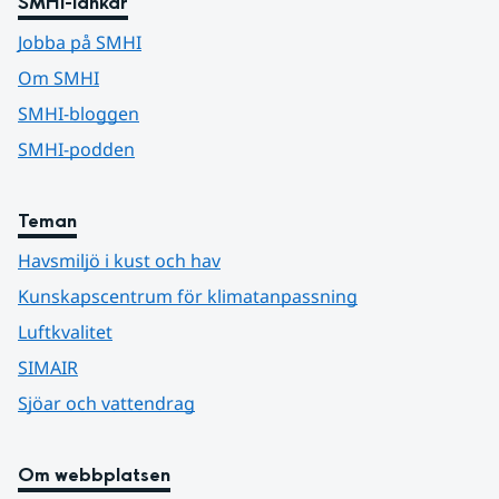
SMHI-länkar
Jobba på SMHI
Om SMHI
SMHI-bloggen
SMHI-podden
Teman
Havsmiljö i kust och hav
Kunskapscentrum för klimatanpassning
Luftkvalitet
SIMAIR
Sjöar och vattendrag
Om webbplatsen