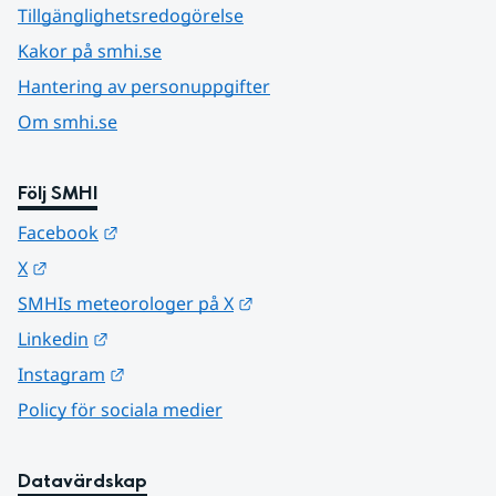
Tillgänglighetsredogörelse
Kakor på smhi.se
Hantering av personuppgifter
Om smhi.se
Följ SMHI
Länk till annan webbplats.
Facebook
Länk till annan webbplats.
X
Länk till annan webbplats.
SMHIs meteorologer på X
Länk till annan webbplats.
Linkedin
Länk till annan webbplats.
Instagram
Policy för sociala medier
Datavärdskap