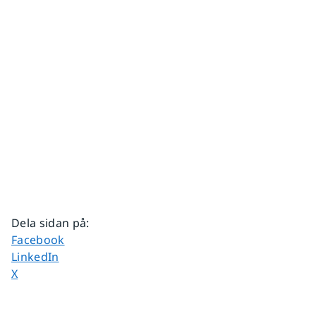
Dela sidan på
:
Dela sidan på
Facebook
Dela sidan på
LinkedIn
Dela sidan på
X