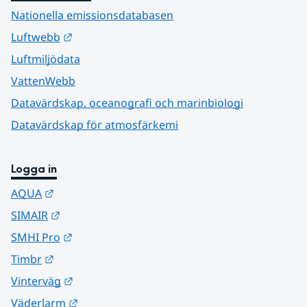
Nationella emissionsdatabasen
Länk till annan webbplats.
Luftwebb
Luftmiljödata
VattenWebb
Datavärdskap, oceanografi och marinbiologi
Datavärdskap för atmosfärkemi
Logga in
Länk till annan webbplats.
AQUA
Länk till annan webbplats.
SIMAIR
Länk till annan webbplats.
SMHI Pro
Länk till annan webbplats.
Timbr
Länk till annan webbplats.
Vinterväg
Länk till annan webbplats.
Väderlarm