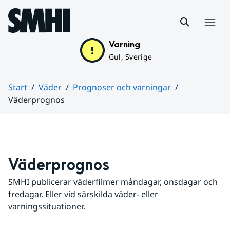
Hoppa till sidans innehåll
Meny
Varning
Gul, Sverige
Start
Väder
Prognoser och varningar
Väderprognos
Huvudinnehåll
Väderprognos
SMHI publicerar väderfilmer måndagar, onsdagar och 
fredagar. Eller vid särskilda väder- eller 
varningssituationer.