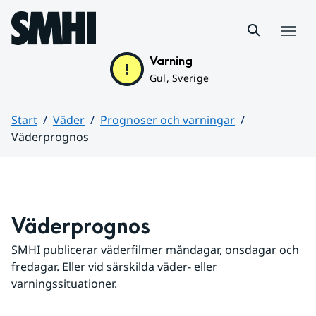
Hoppa till sidans innehåll
Meny
Varning
Gul, Sverige
Start
Väder
Prognoser och varningar
Väderprognos
Huvudinnehåll
Väderprognos
SMHI publicerar väderfilmer måndagar, onsdagar och 
fredagar. Eller vid särskilda väder- eller 
varningssituationer.