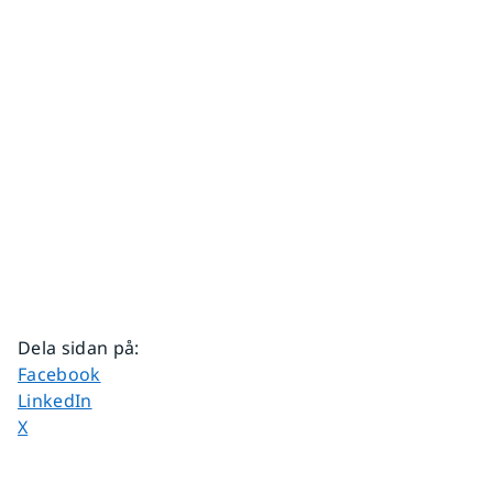
Dela sidan på
:
Dela sidan på
Facebook
Dela sidan på
LinkedIn
Dela sidan på
X