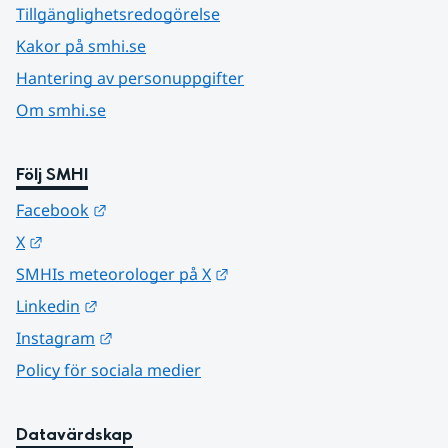
Tillgänglighetsredogörelse
Kakor på smhi.se
Hantering av personuppgifter
Om smhi.se
Följ SMHI
Länk till annan webbplats.
Facebook
Länk till annan webbplats.
X
Länk till annan webbplats.
SMHIs meteorologer på X
Länk till annan webbplats.
Linkedin
Länk till annan webbplats.
Instagram
Policy för sociala medier
Datavärdskap