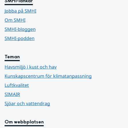
SMHI-länkar
Jobba på SMHI
Om SMHI
SMHI-bloggen
SMHI-podden
Teman
Havsmiljö i kust och hav
Kunskapscentrum för klimatanpassning
Luftkvalitet
SIMAIR
Sjöar och vattendrag
Om webbplatsen