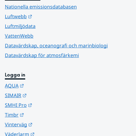
Nationella emissionsdatabasen
Länk till annan webbplats.
Luftwebb
Luftmiljödata
VattenWebb
Datavärdskap, oceanografi och marinbiologi
Datavärdskap för atmosfärkemi
Logga in
Länk till annan webbplats.
AQUA
Länk till annan webbplats.
SIMAIR
Länk till annan webbplats.
SMHI Pro
Länk till annan webbplats.
Timbr
Länk till annan webbplats.
Vinterväg
Länk till annan webbplats.
Väderlarm