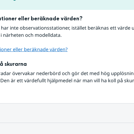
tioner eller beräknade värden?
r har inte observationsstationer, istället beräknas ett värde u
 i närheten och modelldata.
ioner eller beräknade värden?
på skurarna
radar övervakar nederbörd och gör det med hög upplösning 
Den är ett värdefullt hjälpmedel när man vill ha koll på sku