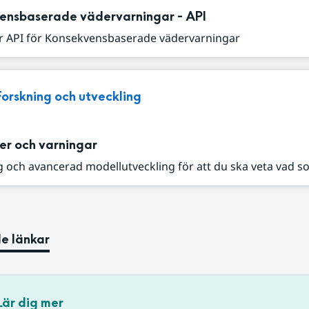
ensbaserade vädervarningar - API
r API för Konsekvensbaserade vädervarningar
Forskning och utveckling
er och varningar
 och avancerad modellutveckling för att du ska veta vad s
e länkar
Lär dig mer