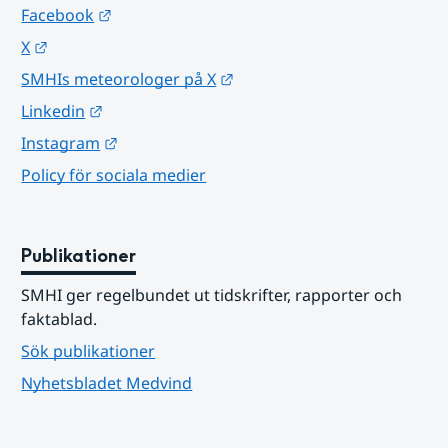
Länk till annan webbplats.
Facebook
Länk till annan webbplats.
X
Länk till annan webbplats.
SMHIs meteorologer på X
Länk till annan webbplats.
Linkedin
Länk till annan webbplats.
Instagram
Policy för sociala medier
Publikationer
SMHI ger regelbundet ut tidskrifter, rapporter och 
faktablad.
Sök publikationer
Nyhetsbladet Medvind