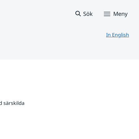
Sök
Meny
In English
 särskilda 