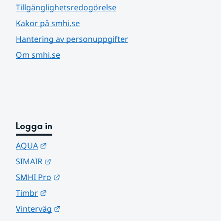
Tillgänglighetsredogörelse
Kakor på smhi.se
Hantering av personuppgifter
Om smhi.se
Logga in
Länk till annan webbplats.
AQUA
Länk till annan webbplats.
SIMAIR
Länk till annan webbplats.
SMHI Pro
Länk till annan webbplats.
Timbr
Länk till annan webbplats.
Vinterväg