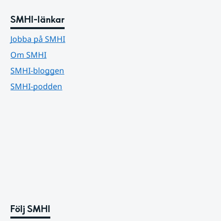
SMHI-länkar
Jobba på SMHI
Om SMHI
SMHI-bloggen
SMHI-podden
Följ SMHI