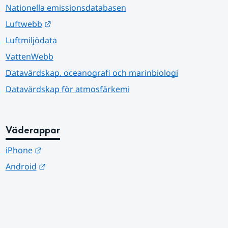
Nationella emissionsdatabasen
Länk till annan webbplats.
Luftwebb
Luftmiljödata
VattenWebb
Datavärdskap, oceanografi och marinbiologi
Datavärdskap för atmosfärkemi
Väderappar
Länk till annan webbplats.
iPhone
Länk till annan webbplats.
Android