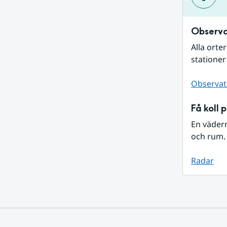
Observa
Alla orte
stationer
Observat
Få koll 
En väder
och rum. 
Radar