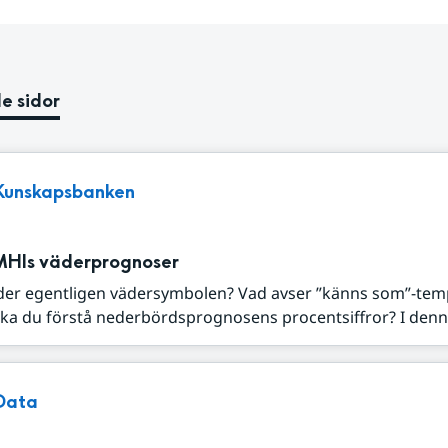
e sidor
Kunskapsbanken
MHIs väderprognoser
der egentligen vädersymbolen? Vad avser ”känns som”-tem
ka du förstå nederbördsprognosens procentsiffror? I denna
Data