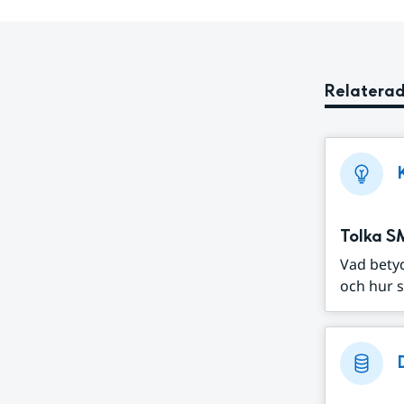
Relaterad
Tolka S
Vad bety
och hur s