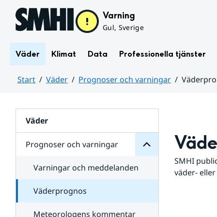
Hoppa till sidans innehåll
Varning
Gul, Sverige
Väder
Klimat
Data
Professionella tjänster
Start
Väder
Prognoser och varningar
Väderpr
varningar
och
Huvudinnehåll
Prognoser
för
Undersidor
Väder
Väde
Prognoser och varningar
SMHI public
Varningar och meddelanden
väder- eller
Väderprognos
Meteorologens kommentar