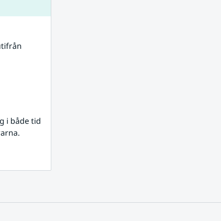
tifrån 
i både tid 
rarna.