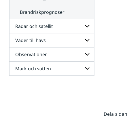
Brandriskprognoser
Radar och satellit
Väder till havs
Undersidor
för
Radar
Observationer
Undersidor
och
för
satellit
Väder
Mark och vatten
Undersidor
till
för
havs
Observationer
Undersidor
för
Mark
och
vatten
Dela sidan