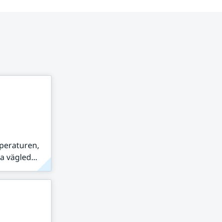
peraturen,
 vägled...