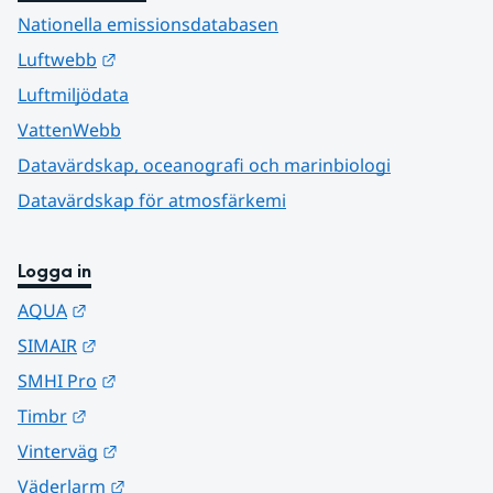
Nationella emissionsdatabasen
Länk till annan webbplats.
Luftwebb
Luftmiljödata
VattenWebb
Datavärdskap, oceanografi och marinbiologi
Datavärdskap för atmosfärkemi
Logga in
Länk till annan webbplats.
AQUA
Länk till annan webbplats.
SIMAIR
Länk till annan webbplats.
SMHI Pro
Länk till annan webbplats.
Timbr
Länk till annan webbplats.
Vinterväg
Länk till annan webbplats.
Väderlarm