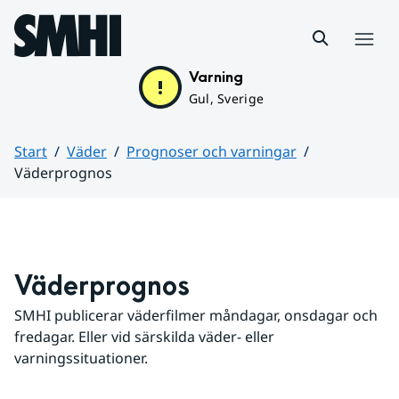
Hoppa till sidans innehåll
Meny
Varning
Gul, Sverige
Start
Väder
Prognoser och varningar
Väderprognos
Huvudinnehåll
Väderprognos
SMHI publicerar väderfilmer måndagar, onsdagar och 
fredagar. Eller vid särskilda väder- eller 
varningssituationer.