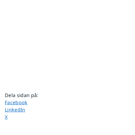
Dela sidan på
:
Dela sidan på
Facebook
Dela sidan på
LinkedIn
Dela sidan på
X