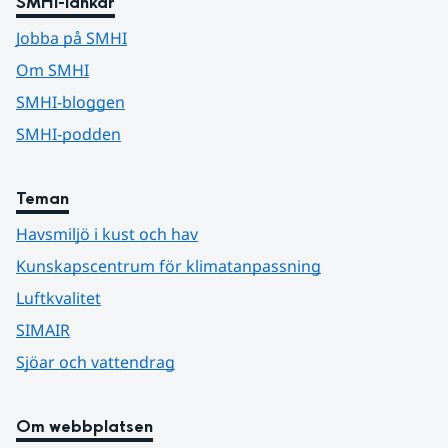
SMHI-länkar
Jobba på SMHI
Om SMHI
SMHI-bloggen
SMHI-podden
Teman
Havsmiljö i kust och hav
Kunskapscentrum för klimatanpassning
Luftkvalitet
SIMAIR
Sjöar och vattendrag
Om webbplatsen