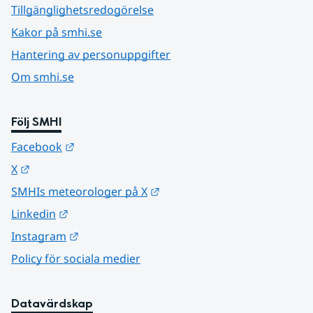
Tillgänglighetsredogörelse
Kakor på smhi.se
Hantering av personuppgifter
Om smhi.se
Följ SMHI
Länk till annan webbplats.
Facebook
Länk till annan webbplats.
X
Länk till annan webbplats.
SMHIs meteorologer på X
Länk till annan webbplats.
Linkedin
Länk till annan webbplats.
Instagram
Policy för sociala medier
Datavärdskap