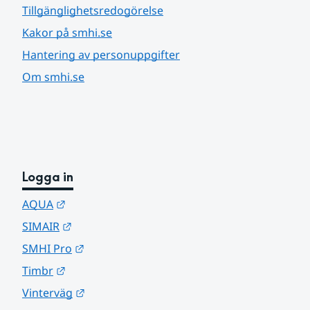
Tillgänglighetsredogörelse
Kakor på smhi.se
Hantering av personuppgifter
Om smhi.se
Logga in
Länk till annan webbplats.
AQUA
Länk till annan webbplats.
SIMAIR
Länk till annan webbplats.
SMHI Pro
Länk till annan webbplats.
Timbr
Länk till annan webbplats.
Vinterväg