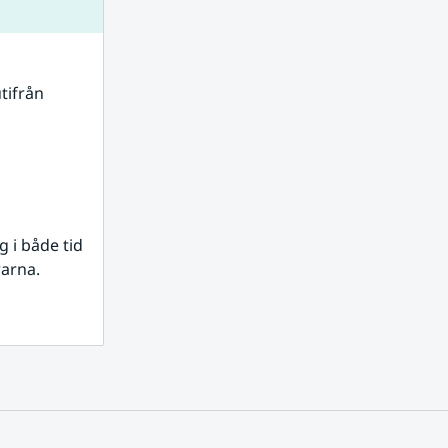
tifrån 
i både tid 
rarna.