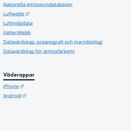
Nationella emissionsdatabasen
Länk till annan webbplats.
Luftwebb
Luftmiljödata
VattenWebb
Datavärdskap, oceanografi och marinbiologi
Datavärdskap för atmosfärkemi
Väderappar
Länk till annan webbplats.
iPhone
Länk till annan webbplats.
Android