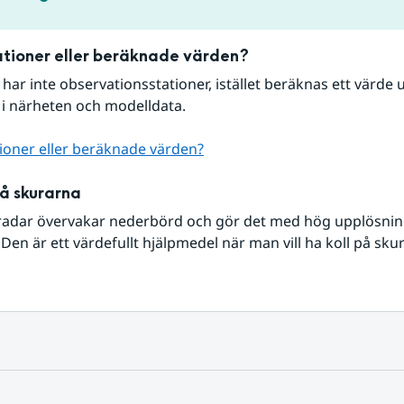
tioner eller beräknade värden?
r har inte observationsstationer, istället beräknas ett värde u
 i närheten och modelldata.
ioner eller beräknade värden?
på skurarna
radar övervakar nederbörd och gör det med hög upplösning 
Den är ett värdefullt hjälpmedel när man vill ha koll på sku