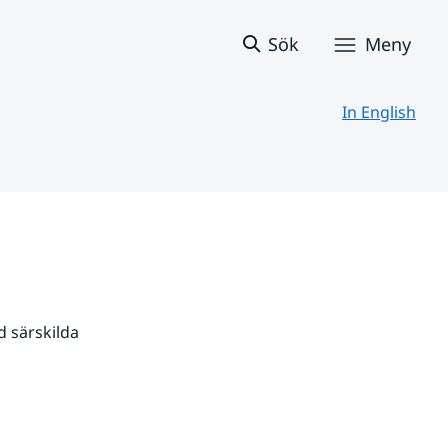
Sök
Meny
In English
 särskilda 