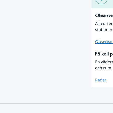
Observa
Alla orte
stationer
Observat
Få koll 
En väder
och rum. 
Radar