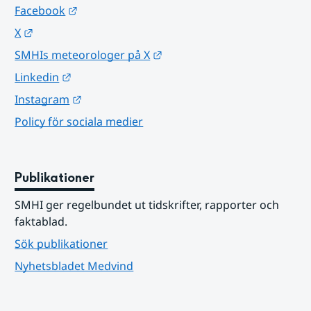
Länk till annan webbplats.
Facebook
Länk till annan webbplats.
X
Länk till annan webbplats.
SMHIs meteorologer på X
Länk till annan webbplats.
Linkedin
Länk till annan webbplats.
Instagram
Policy för sociala medier
Publikationer
SMHI ger regelbundet ut tidskrifter, rapporter och 
faktablad.
Sök publikationer
Nyhetsbladet Medvind