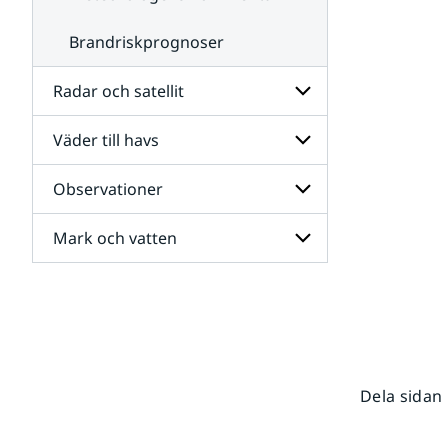
Brandriskprognoser
Radar och satellit
Väder till havs
Undersidor
för
Radar
Observationer
Undersidor
och
för
satellit
Väder
Mark och vatten
Undersidor
till
för
havs
Observationer
Undersidor
för
Mark
och
vatten
Dela sidan