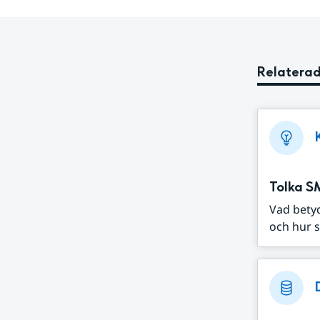
Relaterad
Tolka S
Vad bety
och hur s