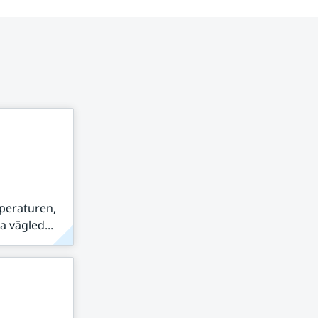
peraturen,
 vägled...