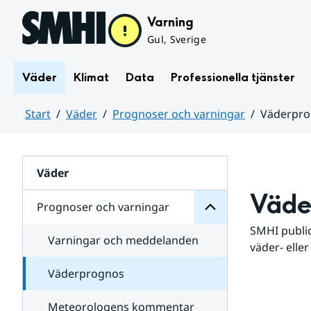
Hoppa till sidans innehåll
Varning
Gul, Sverige
Väder
Klimat
Data
Professionella tjänster
Start
Väder
Prognoser och varningar
Väderpr
varningar
och
Huvudinnehåll
Prognoser
för
Undersidor
Väder
Väde
Prognoser och varningar
SMHI public
Varningar och meddelanden
väder- eller
Väderprognos
Meteorologens kommentar