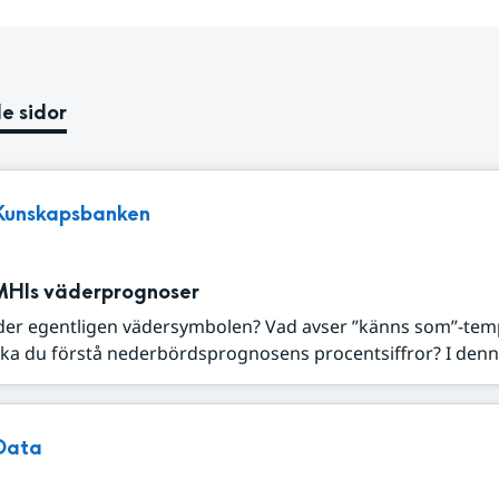
e sidor
Kunskapsbanken
MHIs väderprognoser
der egentligen vädersymbolen? Vad avser ”känns som”-tem
ka du förstå nederbördsprognosens procentsiffror? I denna
Data