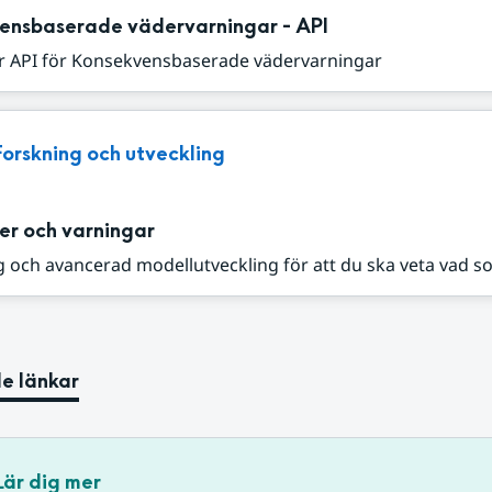
ensbaserade vädervarningar - API
r API för Konsekvensbaserade vädervarningar
Forskning och utveckling
er och varningar
 och avancerad modellutveckling för att du ska veta vad s
e länkar
Lär dig mer