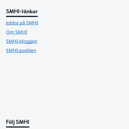
SMHI-länkar
Jobba på SMHI
Om SMHI
SMHI-bloggen
SMHI-podden
Följ SMHI