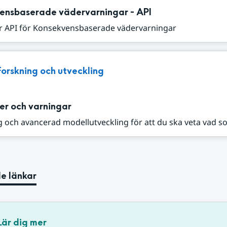
ensbaserade vädervarningar - API
r API för Konsekvensbaserade vädervarningar
Forskning och utveckling
er och varningar
 och avancerad modellutveckling för att du ska veta vad s
e länkar
Lär dig mer