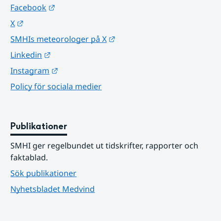
Länk till annan webbplats.
Facebook
Länk till annan webbplats.
X
Länk till annan webbplats.
SMHIs meteorologer på X
Länk till annan webbplats.
Linkedin
Länk till annan webbplats.
Instagram
Policy för sociala medier
Publikationer
SMHI ger regelbundet ut tidskrifter, rapporter och 
faktablad.
Sök publikationer
Nyhetsbladet Medvind