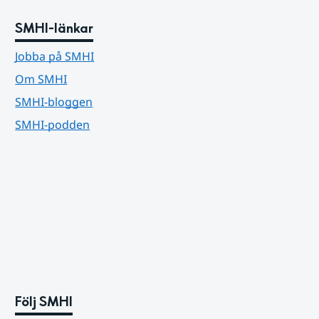
SMHI-länkar
Jobba på SMHI
Om SMHI
SMHI-bloggen
SMHI-podden
Följ SMHI