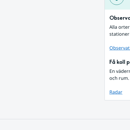
Observa
Alla orte
stationer
Observat
Få koll 
En väder
och rum. 
Radar