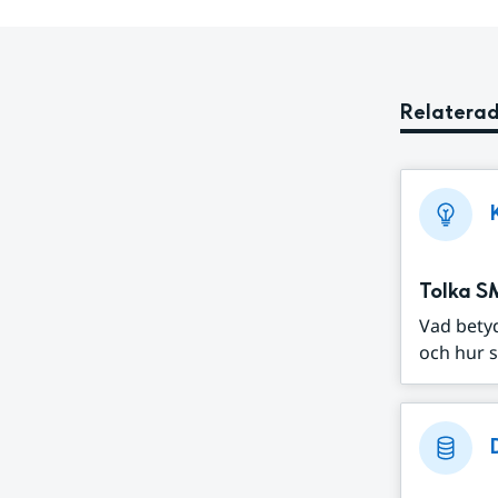
Relaterad
Tolka S
Vad bety
och hur s