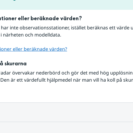
tioner eller beräknade värden?
r har inte observationsstationer, istället beräknas ett värde u
 i närheten och modelldata.
ioner eller beräknade värden?
på skurarna
radar övervakar nederbörd och gör det med hög upplösning 
Den är ett värdefullt hjälpmedel när man vill ha koll på sku