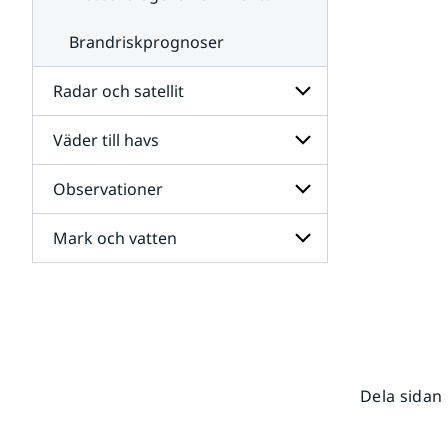
Brandriskprognoser
Radar och satellit
Väder till havs
Undersidor
för
Radar
Observationer
Undersidor
och
för
satellit
Väder
Mark och vatten
Undersidor
till
för
havs
Observationer
Undersidor
för
Mark
och
vatten
Dela sidan