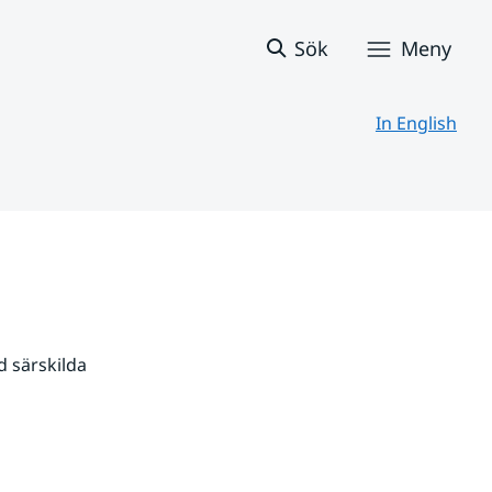
Sök
Meny
In English
 särskilda 