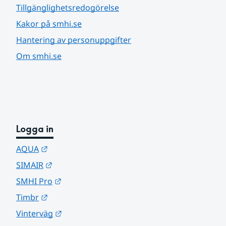
Tillgänglighetsredogörelse
Kakor på smhi.se
Hantering av personuppgifter
Om smhi.se
Logga in
Länk till annan webbplats.
AQUA
Länk till annan webbplats.
SIMAIR
Länk till annan webbplats.
SMHI Pro
Länk till annan webbplats.
Timbr
Länk till annan webbplats.
Vinterväg