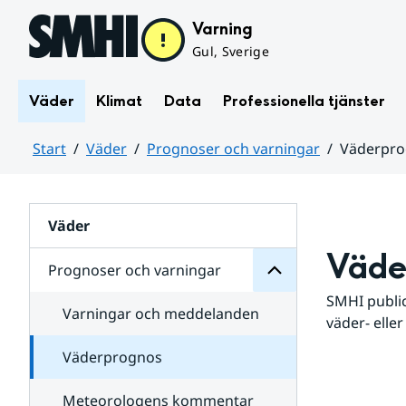
Hoppa till sidans innehåll
Varning
Gul, Sverige
Väder
Klimat
Data
Professionella tjänster
Start
Väder
Prognoser och varningar
Väderpr
varningar
och
Huvudinnehåll
Prognoser
för
Undersidor
Väder
Väde
Prognoser och varningar
SMHI public
Varningar och meddelanden
väder- eller
Väderprognos
Meteorologens kommentar