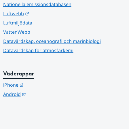
Nationella emissionsdatabasen
Länk till annan webbplats.
Luftwebb
Luftmiljödata
VattenWebb
Datavärdskap, oceanografi och marinbiologi
Datavärdskap för atmosfärkemi
Väderappar
Länk till annan webbplats.
iPhone
Länk till annan webbplats.
Android