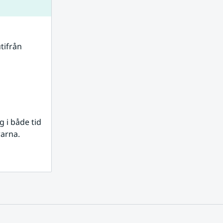
tifrån 
i både tid 
rarna.