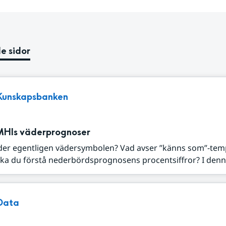
e sidor
Kunskapsbanken
MHIs väderprognoser
der egentligen vädersymbolen? Vad avser ”känns som”-tem
ka du förstå nederbördsprognosens procentsiffror? I denna
Data