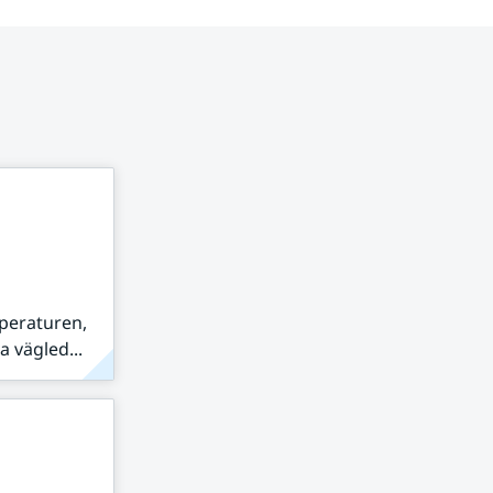
peraturen,
 vägled...