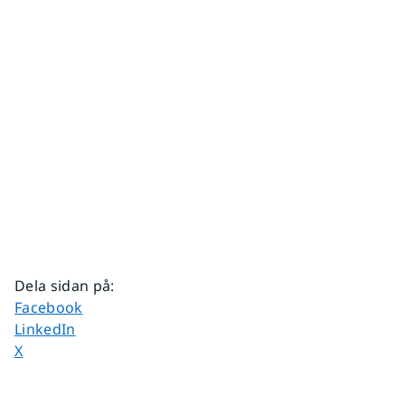
Dela sidan på
:
Dela sidan på
Facebook
Dela sidan på
LinkedIn
Dela sidan på
X