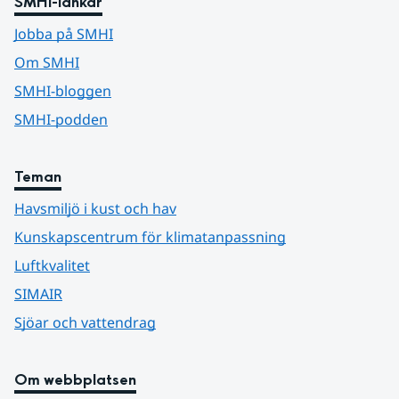
SMHI-länkar
Jobba på SMHI
Om SMHI
SMHI-bloggen
SMHI-podden
Teman
Havsmiljö i kust och hav
Kunskapscentrum för klimatanpassning
Luftkvalitet
SIMAIR
Sjöar och vattendrag
Om webbplatsen