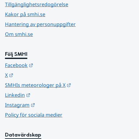
Tillgänglighetsredogörelse
Kakor på smhi.se
Hantering av personuppgifter
Om smhi.se
Följ SMHI
Länk till annan webbplats.
Facebook
Länk till annan webbplats.
X
Länk till annan webbplats.
SMHIs meteorologer på X
Länk till annan webbplats.
Linkedin
Länk till annan webbplats.
Instagram
Policy för sociala medier
Datavärdskap