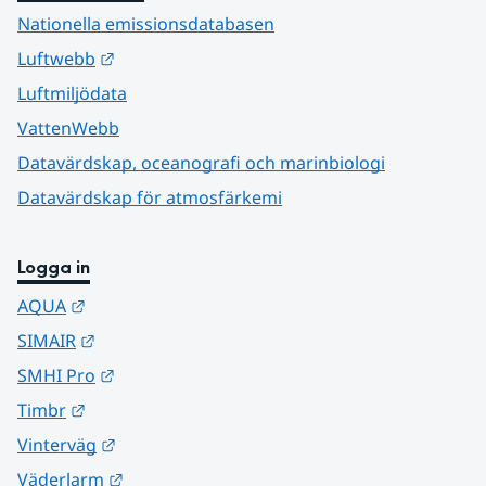
Nationella emissionsdatabasen
Länk till annan webbplats.
Luftwebb
Luftmiljödata
VattenWebb
Datavärdskap, oceanografi och marinbiologi
Datavärdskap för atmosfärkemi
Logga in
Länk till annan webbplats.
AQUA
Länk till annan webbplats.
SIMAIR
Länk till annan webbplats.
SMHI Pro
Länk till annan webbplats.
Timbr
Länk till annan webbplats.
Vinterväg
Länk till annan webbplats.
Väderlarm