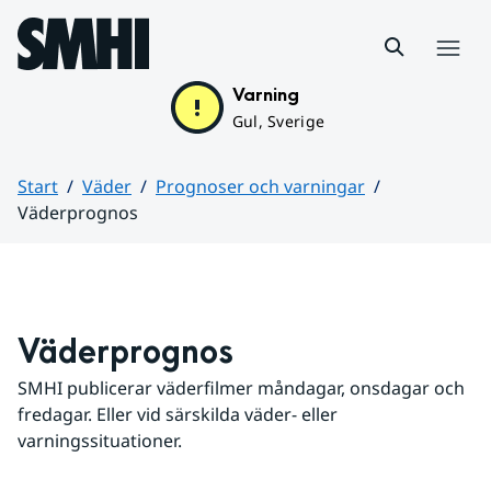
Hoppa till sidans innehåll
Meny
Varning
Gul, Sverige
Start
Väder
Prognoser och varningar
Väderprognos
Huvudinnehåll
Väderprognos
SMHI publicerar väderfilmer måndagar, onsdagar och 
fredagar. Eller vid särskilda väder- eller 
varningssituationer.