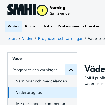
Hoppa till sidans innehåll
Varning
Gul, Sverige
Väder
Klimat
Data
Professionella tjänster
Start
Väder
Prognoser och varningar
Väderpr
varningar
och
Huvudinnehåll
Prognoser
för
Undersidor
Väder
Väde
Prognoser och varningar
SMHI public
Varningar och meddelanden
väder- eller
Väderprognos
Meteorologens kommentar