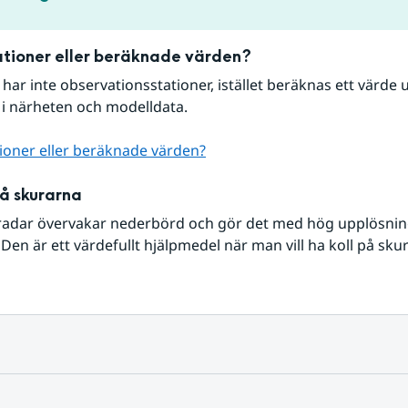
tioner eller beräknade värden?
r har inte observationsstationer, istället beräknas ett värde u
 i närheten och modelldata.
ioner eller beräknade värden?
på skurarna
radar övervakar nederbörd och gör det med hög upplösning 
Den är ett värdefullt hjälpmedel när man vill ha koll på sku