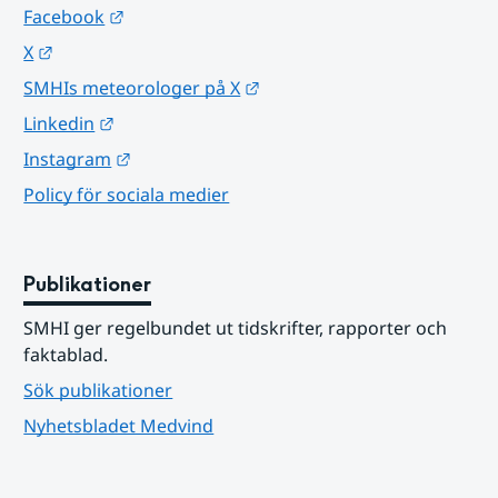
Länk till annan webbplats.
Facebook
Länk till annan webbplats.
X
Länk till annan webbplats.
SMHIs meteorologer på X
Länk till annan webbplats.
Linkedin
Länk till annan webbplats.
Instagram
Policy för sociala medier
Publikationer
SMHI ger regelbundet ut tidskrifter, rapporter och 
faktablad.
Sök publikationer
Nyhetsbladet Medvind