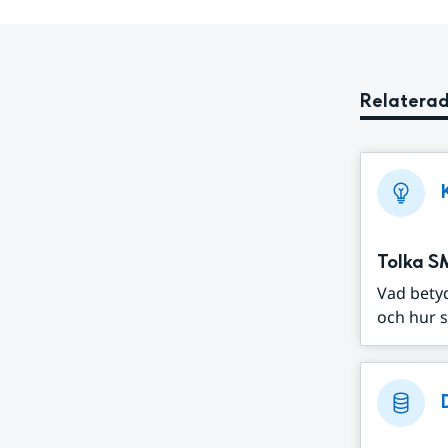
Relaterad
Tolka S
Vad bety
och hur s