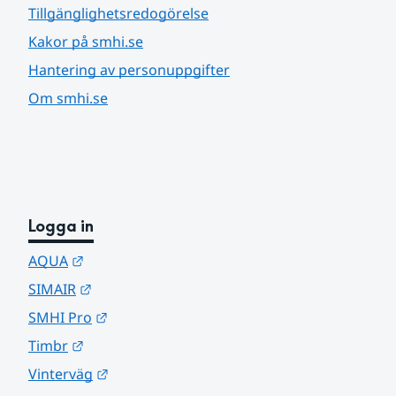
Tillgänglighetsredogörelse
Kakor på smhi.se
Hantering av personuppgifter
Om smhi.se
Logga in
Länk till annan webbplats.
AQUA
Länk till annan webbplats.
SIMAIR
Länk till annan webbplats.
SMHI Pro
Länk till annan webbplats.
Timbr
Länk till annan webbplats.
Vinterväg