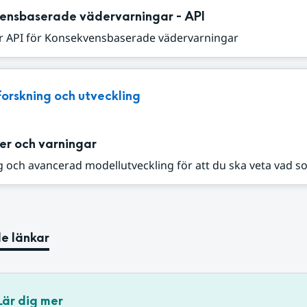
ensbaserade vädervarningar - API
r API för Konsekvensbaserade vädervarningar
Forskning och utveckling
er och varningar
 och avancerad modellutveckling för att du ska veta vad s
e länkar
Lär dig mer