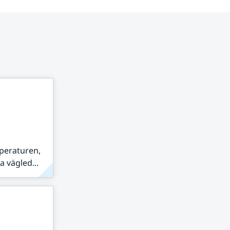
peraturen,
 vägled...