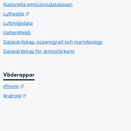
Nationella emissionsdatabasen
Länk till annan webbplats.
Luftwebb
Luftmiljödata
VattenWebb
Datavärdskap, oceanografi och marinbiologi
Datavärdskap för atmosfärkemi
Väderappar
Länk till annan webbplats.
iPhone
Länk till annan webbplats.
Android