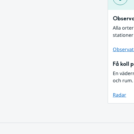
Observa
Alla orte
stationer
Observat
Få koll 
En väder
och rum. 
Radar