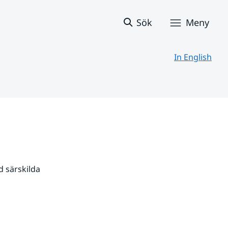
Sök
Meny
In English
 särskilda 