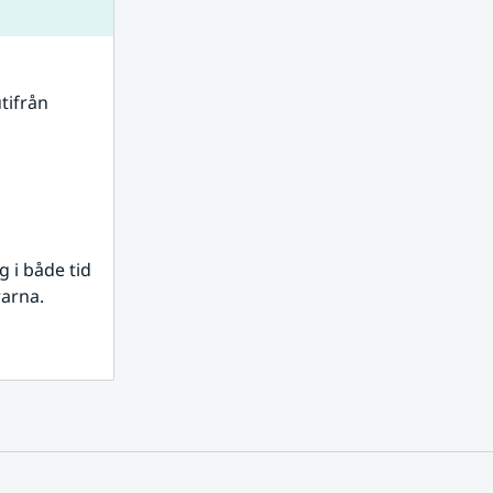
tifrån 
i både tid 
rarna.