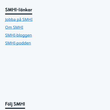
SMHI-länkar
Jobba på SMHI
Om SMHI
SMHI-bloggen
SMHI-podden
Följ SMHI