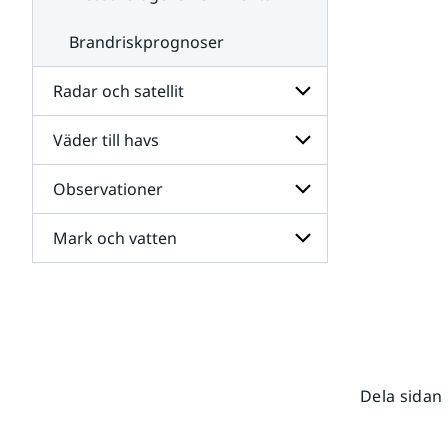
Brandriskprognoser
Radar och satellit
Väder till havs
Undersidor
för
Radar
Observationer
Undersidor
och
för
satellit
Väder
Mark och vatten
Undersidor
till
för
havs
Observationer
Undersidor
för
Mark
och
vatten
Dela sidan