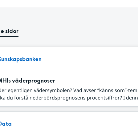
e sidor
Kunskapsbanken
MHIs väderprognoser
der egentligen vädersymbolen? Vad avser ”känns som”-tem
ka du förstå nederbördsprognosens procentsiffror? I denna
Data