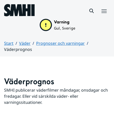
Hoppa till sidans innehåll
Meny
Varning
Gul, Sverige
Start
Väder
Prognoser och varningar
Väderprognos
Huvudinnehåll
Väderprognos
SMHI publicerar väderfilmer måndagar, onsdagar och 
fredagar. Eller vid särskilda väder- eller 
varningssituationer.