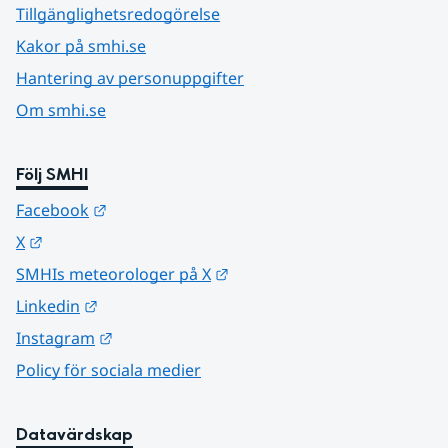
Tillgänglighetsredogörelse
Kakor på smhi.se
Hantering av personuppgifter
Om smhi.se
Följ SMHI
Länk till annan webbplats.
Facebook
Länk till annan webbplats.
X
Länk till annan webbplats.
SMHIs meteorologer på X
Länk till annan webbplats.
Linkedin
Länk till annan webbplats.
Instagram
Policy för sociala medier
Datavärdskap