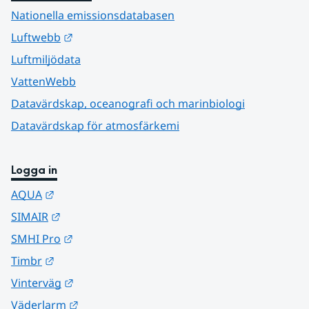
Nationella emissionsdatabasen
Länk till annan webbplats.
Luftwebb
Luftmiljödata
VattenWebb
Datavärdskap, oceanografi och marinbiologi
Datavärdskap för atmosfärkemi
Logga in
Länk till annan webbplats.
AQUA
Länk till annan webbplats.
SIMAIR
Länk till annan webbplats.
SMHI Pro
Länk till annan webbplats.
Timbr
Länk till annan webbplats.
Vinterväg
Länk till annan webbplats.
Väderlarm