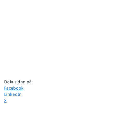
Dela sidan på
:
Dela sidan på
Facebook
Dela sidan på
LinkedIn
Dela sidan på
X