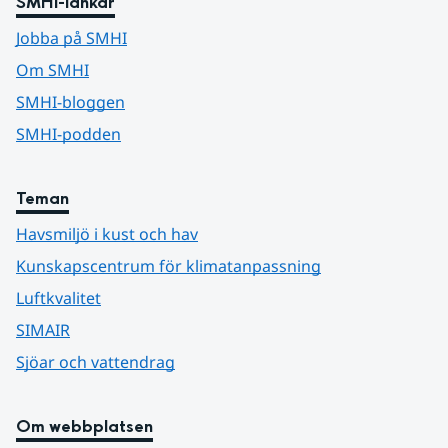
SMHI-länkar
Jobba på SMHI
Om SMHI
SMHI-bloggen
SMHI-podden
Teman
Havsmiljö i kust och hav
Kunskapscentrum för klimatanpassning
Luftkvalitet
SIMAIR
Sjöar och vattendrag
Om webbplatsen