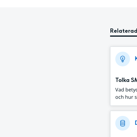
Relaterad
Tolka S
Vad bety
och hur s