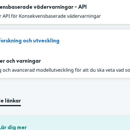
ensbaserade vädervarningar - API
r API för Konsekvensbaserade vädervarningar
Forskning och utveckling
er och varningar
 och avancerad modellutveckling för att du ska veta vad s
e länkar
Lär dig mer