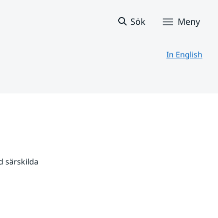
Sök
Meny
In English
 särskilda 