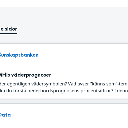
e sidor
Kunskapsbanken
MHIs väderprognoser
der egentligen vädersymbolen? Vad avser ”känns som”-tem
ka du förstå nederbördsprognosens procentsiffror? I denna
Data