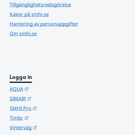
Tillgänglighetsredogörelse
Kakor på smhi.se
Hantering av personuppgifter
Om smhi.se
Logga in
Länk till annan webbplats.
AQUA
Länk till annan webbplats.
SIMAIR
Länk till annan webbplats.
SMHI Pro
Länk till annan webbplats.
Timbr
Länk till annan webbplats.
Vinterväg