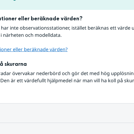
tioner eller beräknade värden?
r har inte observationsstationer, istället beräknas ett värde u
 i närheten och modelldata.
ioner eller beräknade värden?
på skurarna
radar övervakar nederbörd och gör det med hög upplösning 
Den är ett värdefullt hjälpmedel när man vill ha koll på sku