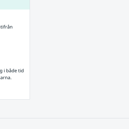
tifrån 
i både tid 
rarna.