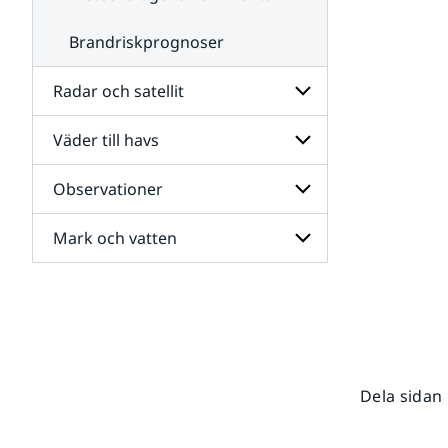
Brandriskprognoser
Radar och satellit
Väder till havs
Undersidor
för
Radar
Observationer
Undersidor
och
för
satellit
Väder
Mark och vatten
Undersidor
till
för
havs
Observationer
Undersidor
för
Mark
och
vatten
Dela sidan