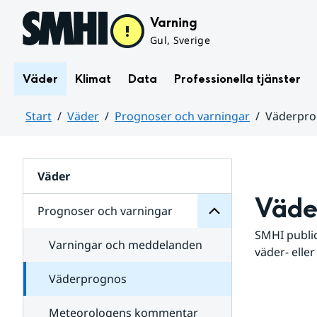
Hoppa till sidans innehåll
Varning
Gul, Sverige
Väder
Klimat
Data
Professionella tjänster
Start
Väder
Prognoser och varningar
Väderpr
varningar
och
Huvudinnehåll
Prognoser
för
Undersidor
Väder
Väde
Prognoser och varningar
SMHI public
Varningar och meddelanden
väder- eller
Väderprognos
Meteorologens kommentar