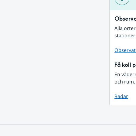
Observa
Alla orte
stationer
Observat
Få koll 
En väder
och rum. 
Radar