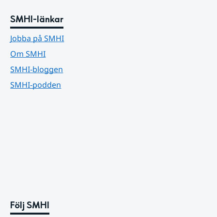
SMHI-länkar
Jobba på SMHI
Om SMHI
SMHI-bloggen
SMHI-podden
Följ SMHI