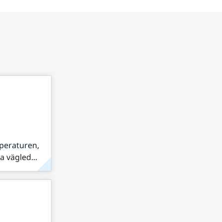
peraturen,
 vägled...