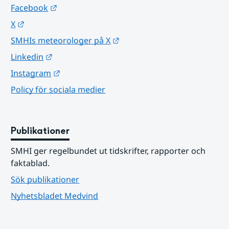
Länk till annan webbplats.
Facebook
Länk till annan webbplats.
X
Länk till annan webbplats.
SMHIs meteorologer på X
Länk till annan webbplats.
Linkedin
Länk till annan webbplats.
Instagram
Policy för sociala medier
Publikationer
SMHI ger regelbundet ut tidskrifter, rapporter och 
faktablad.
Sök publikationer
Nyhetsbladet Medvind