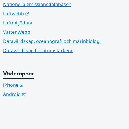
Nationella emissionsdatabasen
Länk till annan webbplats.
Luftwebb
Luftmiljödata
VattenWebb
Datavärdskap, oceanografi och marinbiologi
Datavärdskap för atmosfärkemi
Väderappar
Länk till annan webbplats.
iPhone
Länk till annan webbplats.
Android