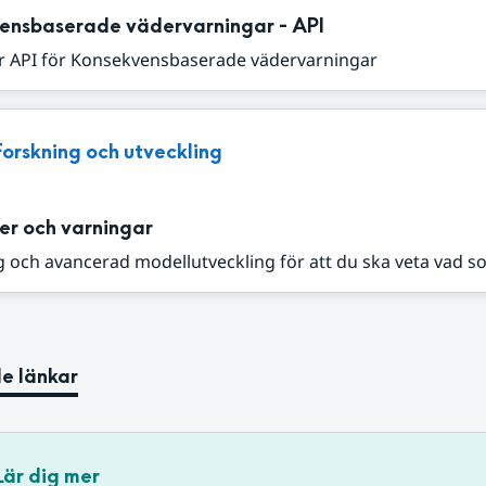
ensbaserade vädervarningar - API
r API för Konsekvensbaserade vädervarningar
Forskning och utveckling
er och varningar
 och avancerad modellutveckling för att du ska veta vad s
e länkar
Lär dig mer