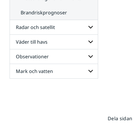
Brandriskprognoser
Radar och satellit
Väder till havs
Undersidor
för
Radar
Observationer
Undersidor
och
för
satellit
Väder
Mark och vatten
Undersidor
till
för
havs
Observationer
Undersidor
för
Mark
och
vatten
Dela sidan