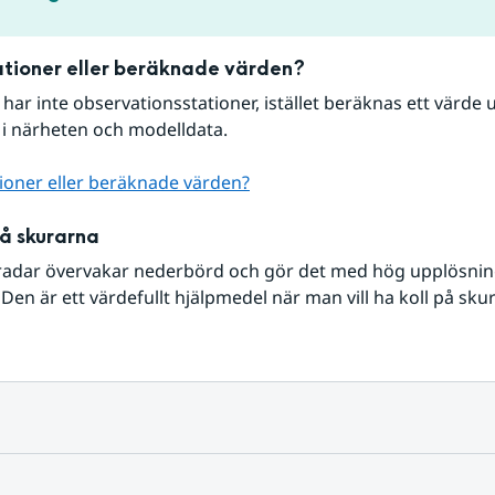
tioner eller beräknade värden?
r har inte observationsstationer, istället beräknas ett värde u
 i närheten och modelldata.
ioner eller beräknade värden?
på skurarna
radar övervakar nederbörd och gör det med hög upplösning 
Den är ett värdefullt hjälpmedel när man vill ha koll på sku