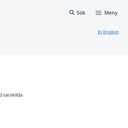
Sök
Meny
In English
 särskilda 