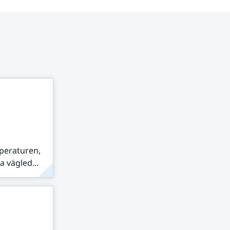
peraturen,
 vägled...