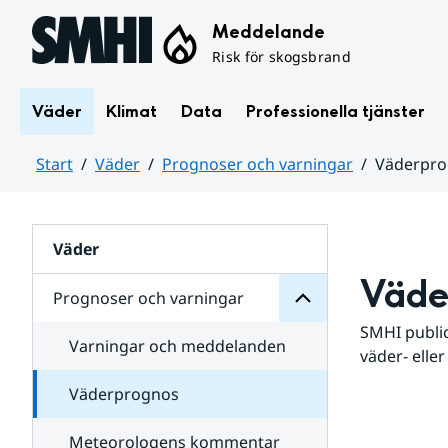
Hoppa till sidans innehåll
Meddelande
Risk för skogsbrand
Väder
Klimat
Data
Professionella tjänster
Start
Väder
Prognoser och varningar
Väderpr
varningar
och
Huvudinnehåll
Prognoser
för
Undersidor
Väder
Väde
Prognoser och varningar
SMHI public
Varningar och meddelanden
väder- eller
Väderprognos
Meteorologens kommentar