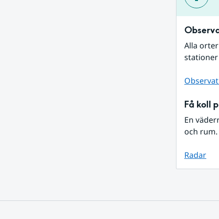
Observa
Alla orte
stationer
Observat
Få koll 
En väder
och rum. 
Radar