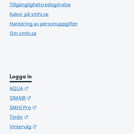
Tillgänglighetsredogörelse
Kakor på smhi.se
Hantering av personuppgifter
Om smhi.se
Logga in
Länk till annan webbplats.
AQUA
Länk till annan webbplats.
SIMAIR
Länk till annan webbplats.
SMHI Pro
Länk till annan webbplats.
Timbr
Länk till annan webbplats.
Vinterväg