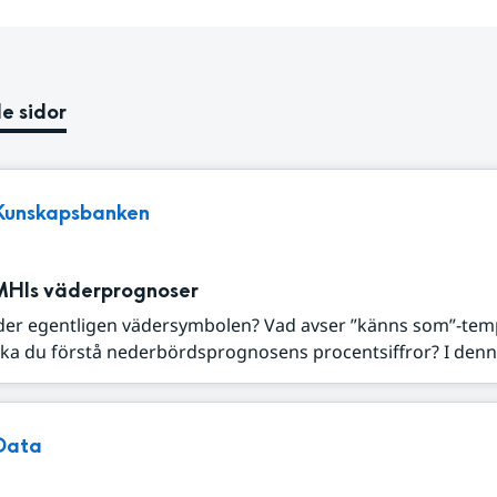
e sidor
Kunskapsbanken
MHIs väderprognoser
der egentligen vädersymbolen? Vad avser ”känns som”-tem
ka du förstå nederbördsprognosens procentsiffror? I denna
Data