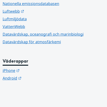
Nationella emissionsdatabasen
Länk till annan webbplats.
Luftwebb
Luftmiljödata
VattenWebb
Datavärdskap, oceanografi och marinbiologi
Datavärdskap för atmosfärkemi
Väderappar
Länk till annan webbplats.
iPhone
Länk till annan webbplats.
Android