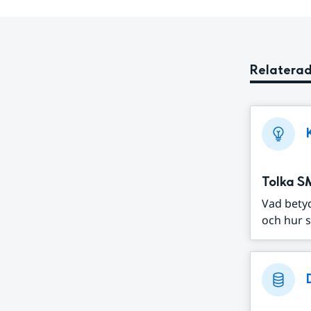
Relaterad
Tolka S
Vad bety
och hur s