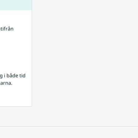
tifrån 
i både tid 
rarna.