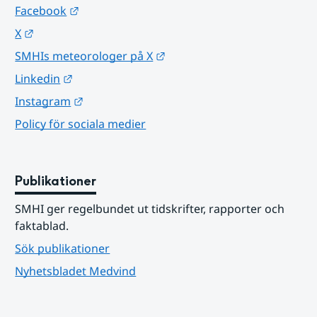
Länk till annan webbplats.
Facebook
Länk till annan webbplats.
X
Länk till annan webbplats.
SMHIs meteorologer på X
Länk till annan webbplats.
Linkedin
Länk till annan webbplats.
Instagram
Policy för sociala medier
Publikationer
SMHI ger regelbundet ut tidskrifter, rapporter och 
faktablad.
Sök publikationer
Nyhetsbladet Medvind