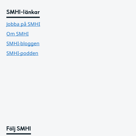
SMHI-länkar
Jobba på SMHI
Om SMHI
SMHI-bloggen
SMHI-podden
Följ SMHI