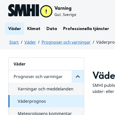
Hoppa till sidans innehåll
Varning
Gul, Sverige
Väder
Klimat
Data
Professionella tjänster
Start
Väder
Prognoser och varningar
Väderpr
varningar
och
Huvudinnehåll
Prognoser
för
Undersidor
Väder
Väde
Prognoser och varningar
SMHI public
Varningar och meddelanden
väder- eller
Väderprognos
Meteorologens kommentar