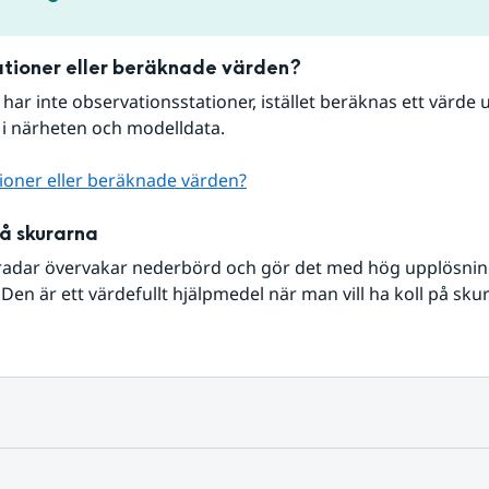
tioner eller beräknade värden?
r har inte observationsstationer, istället beräknas ett värde u
 i närheten och modelldata.
ioner eller beräknade värden?
på skurarna
radar övervakar nederbörd och gör det med hög upplösning 
Den är ett värdefullt hjälpmedel när man vill ha koll på sku