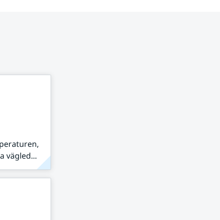
peraturen,
 vägled...