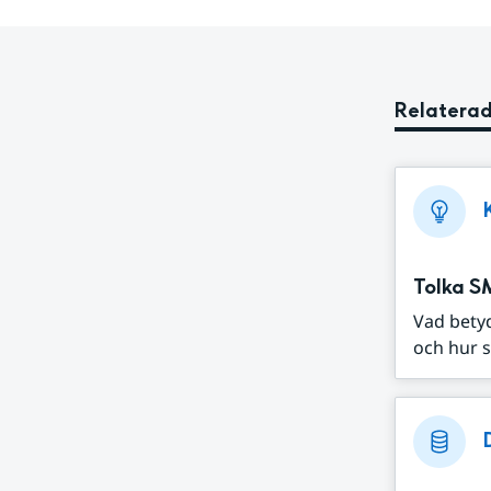
Relaterad
Tolka S
Vad bety
och hur s