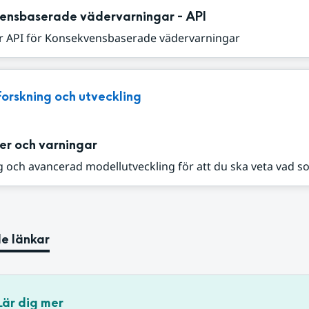
ensbaserade vädervarningar - API
r API för Konsekvensbaserade vädervarningar
Forskning och utveckling
er och varningar
 och avancerad modellutveckling för att du ska veta vad s
e länkar
Lär dig mer