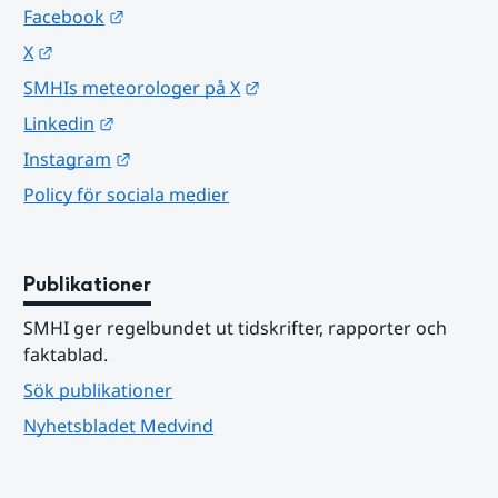
Länk till annan webbplats.
Facebook
Länk till annan webbplats.
X
Länk till annan webbplats.
SMHIs meteorologer på X
Länk till annan webbplats.
Linkedin
Länk till annan webbplats.
Instagram
Policy för sociala medier
Publikationer
SMHI ger regelbundet ut tidskrifter, rapporter och 
faktablad.
Sök publikationer
Nyhetsbladet Medvind