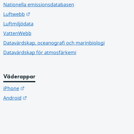
Nationella emissionsdatabasen
Länk till annan webbplats.
Luftwebb
Luftmiljödata
VattenWebb
Datavärdskap, oceanografi och marinbiologi
Datavärdskap för atmosfärkemi
Väderappar
Länk till annan webbplats.
iPhone
Länk till annan webbplats.
Android