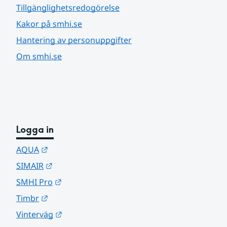
Tillgänglighetsredogörelse
Kakor på smhi.se
Hantering av personuppgifter
Om smhi.se
Logga in
Länk till annan webbplats.
AQUA
Länk till annan webbplats.
SIMAIR
Länk till annan webbplats.
SMHI Pro
Länk till annan webbplats.
Timbr
Länk till annan webbplats.
Vinterväg