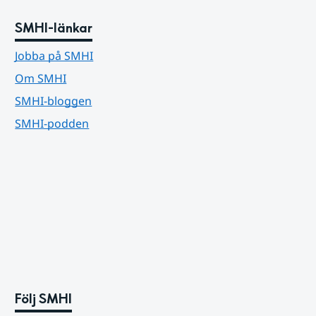
SMHI-länkar
Jobba på SMHI
Om SMHI
SMHI-bloggen
SMHI-podden
Följ SMHI