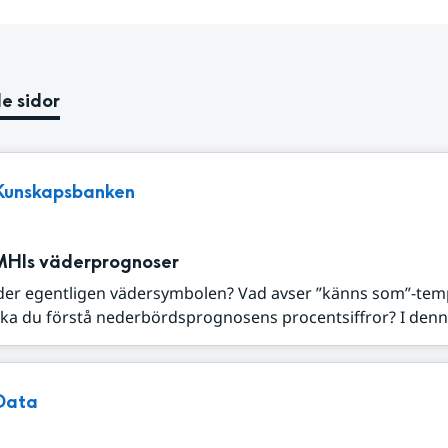
e sidor
Kunskapsbanken
MHIs väderprognoser
der egentligen vädersymbolen? Vad avser ”känns som”-tem
ka du förstå nederbördsprognosens procentsiffror? I denna
Data