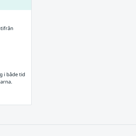
tifrån 
i både tid 
rarna.