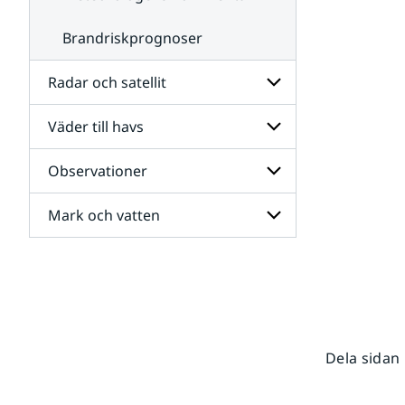
Brandriskprognoser
Radar och satellit
Väder till havs
Undersidor
för
Radar
Observationer
Undersidor
och
för
satellit
Väder
Mark och vatten
Undersidor
till
för
havs
Observationer
Undersidor
för
Mark
och
vatten
Dela sidan