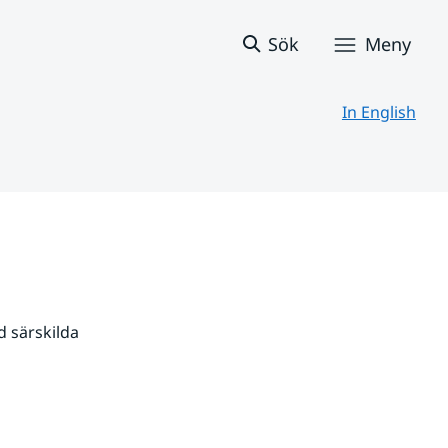
Sök
Meny
In English
 särskilda 