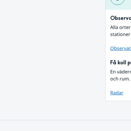
Observa
Alla orte
stationer
Observat
Få koll 
En väder
och rum. 
Radar