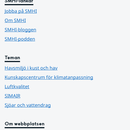
SMHI-länkar
Jobba på SMHI
Om SMHI
SMHI-bloggen
SMHI-podden
Teman
Havsmiljö i kust och hav
Kunskapscentrum för klimatanpassning
Luftkvalitet
SIMAIR
Sjöar och vattendrag
Om webbplatsen