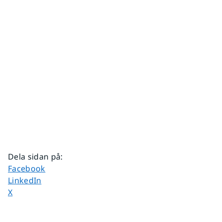
Dela sidan på
:
Dela sidan på
Facebook
Dela sidan på
LinkedIn
Dela sidan på
X