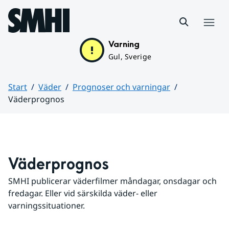
Hoppa till sidans innehåll
Meny
Varning
Gul, Sverige
Start
Väder
Prognoser och varningar
Väderprognos
Huvudinnehåll
Väderprognos
SMHI publicerar väderfilmer måndagar, onsdagar och 
fredagar. Eller vid särskilda väder- eller 
varningssituationer.