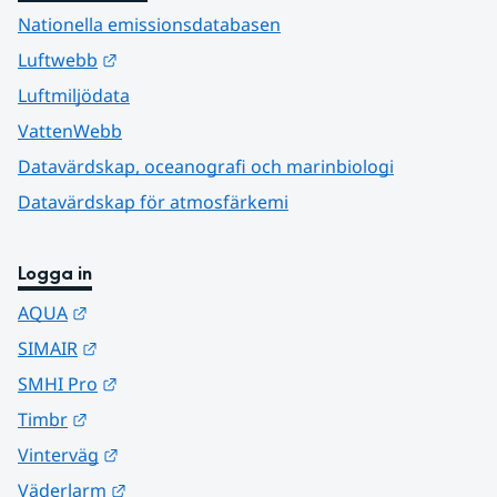
Nationella emissionsdatabasen
Länk till annan webbplats.
Luftwebb
Luftmiljödata
VattenWebb
Datavärdskap, oceanografi och marinbiologi
Datavärdskap för atmosfärkemi
Logga in
Länk till annan webbplats.
AQUA
Länk till annan webbplats.
SIMAIR
Länk till annan webbplats.
SMHI Pro
Länk till annan webbplats.
Timbr
Länk till annan webbplats.
Vinterväg
Länk till annan webbplats.
Väderlarm