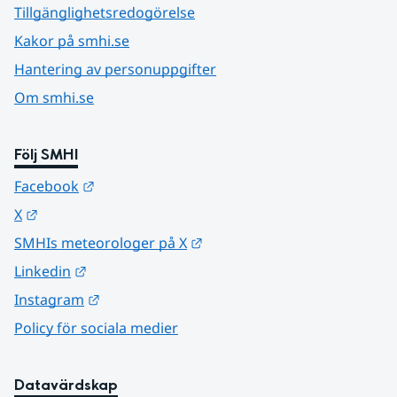
Tillgänglighetsredogörelse
Kakor på smhi.se
Hantering av personuppgifter
Om smhi.se
Följ SMHI
Länk till annan webbplats.
Facebook
Länk till annan webbplats.
X
Länk till annan webbplats.
SMHIs meteorologer på X
Länk till annan webbplats.
Linkedin
Länk till annan webbplats.
Instagram
Policy för sociala medier
Datavärdskap