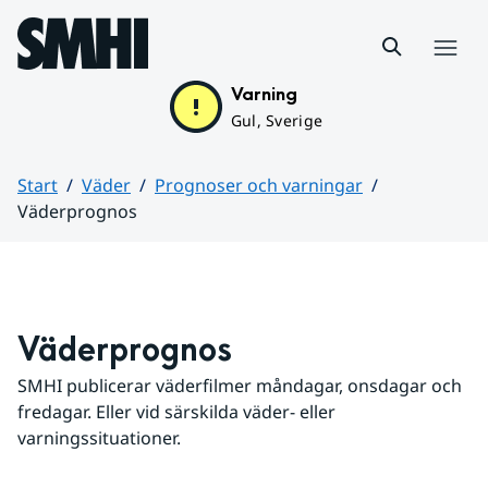
Hoppa till sidans innehåll
Meny
Varning
Gul, Sverige
Start
Väder
Prognoser och varningar
Väderprognos
Huvudinnehåll
Väderprognos
SMHI publicerar väderfilmer måndagar, onsdagar och 
fredagar. Eller vid särskilda väder- eller 
varningssituationer.