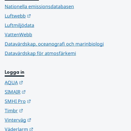
Nationella emissionsdatabasen
Länk till annan webbplats.
Luftwebb
Luftmiljödata
VattenWebb
Datavärdskap, oceanografi och marinbiologi
Datavärdskap för atmosfärkemi
Logga in
Länk till annan webbplats.
AQUA
Länk till annan webbplats.
SIMAIR
Länk till annan webbplats.
SMHI Pro
Länk till annan webbplats.
Timbr
Länk till annan webbplats.
Vinterväg
Länk till annan webbplats.
Väderlarm