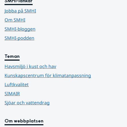
SMHI-länkar
Jobba på SMHI
Om SMHI
SMHI-bloggen
SMHI-podden
Teman
Havsmiljö i kust och hav
Kunskapscentrum för klimatanpassning
Luftkvalitet
SIMAIR
Sjöar och vattendrag
Om webbplatsen