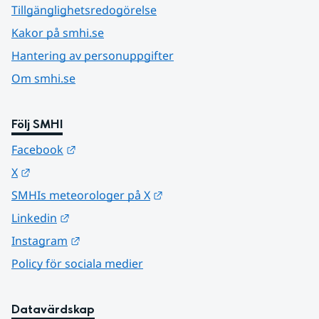
Tillgänglighetsredogörelse
Kakor på smhi.se
Hantering av personuppgifter
Om smhi.se
Följ SMHI
Länk till annan webbplats.
Facebook
Länk till annan webbplats.
X
Länk till annan webbplats.
SMHIs meteorologer på X
Länk till annan webbplats.
Linkedin
Länk till annan webbplats.
Instagram
Policy för sociala medier
Datavärdskap