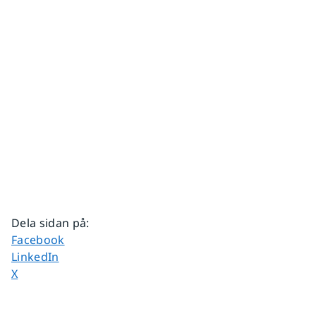
Dela sidan på
:
Dela sidan på
Facebook
Dela sidan på
LinkedIn
Dela sidan på
X